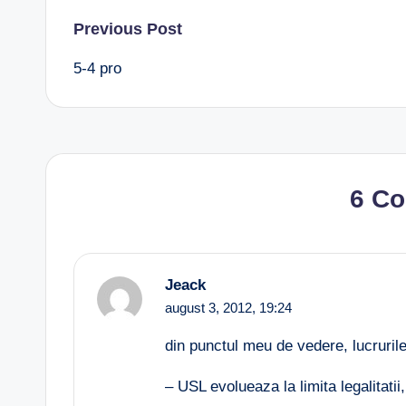
Post
Previous Post
5-4 pro
navigation
6 C
Jeack
august 3, 2012,
19:24
din punctul meu de vedere, lucruri
– USL evolueaza la limita legalitatii