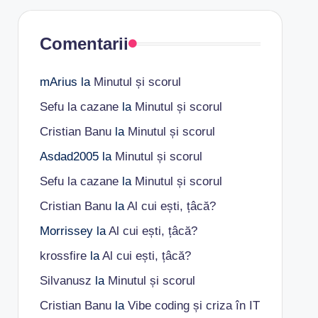
Comentarii
mArius
la
Minutul și scorul
Sefu la cazane
la
Minutul și scorul
Cristian Banu
la
Minutul și scorul
Asdad2005
la
Minutul și scorul
Sefu la cazane
la
Minutul și scorul
Cristian Banu
la
Al cui ești, țâcă?
Morrissey
la
Al cui ești, țâcă?
krossfire
la
Al cui ești, țâcă?
Silvanusz
la
Minutul și scorul
Cristian Banu
la
Vibe coding și criza în IT