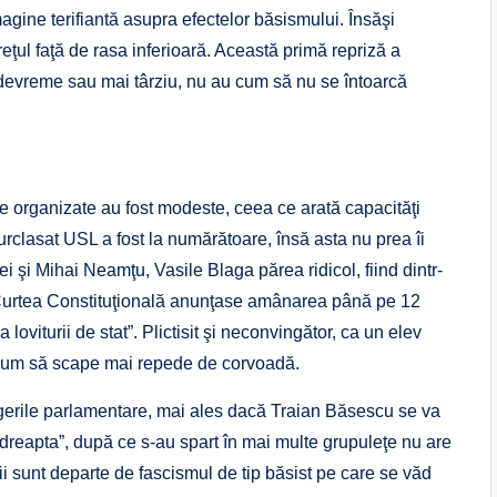
agine terifiantă asupra efectelor băsismului. Însăşi
reţul faţă de rasa inferioară. Această primă repriză a
 devreme sau mai târziu, nu au cum să nu se întoarcă
ile organizate au fost modeste, ceea ce arată capacităţi
rclasat USL a fost la numărătoare, însă asta nu prea îi
i şi Mihai Neamţu, Vasile Blaga părea ridicol, fiind dintr-
e Curtea Constituţională anunţase amânarea până pe 12
oviturii de stat”. Plictisit şi neconvingător, ca un elev
ie cum să scape mai repede de corvoadă.
legerile parlamentare, mai ales dacă Traian Băsescu se va
 dreapta”, după ce s-au spart în mai multe grupuleţe nu are
ii sunt departe de fascismul de tip băsist pe care se văd