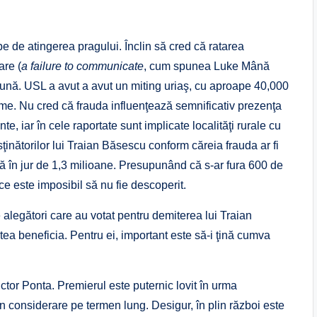
e de atingerea pragului. Înclin să cred că ratarea
are (
a failure to communicate
, cum spunea Luke Mână
bună. USL a avut a avut un miting uriaş, cu aproape 40,000
me. Nu cred că frauda influenţează semnificativ prezenţa
te, iar în cele raportate sunt implicate localităţi rurale cu
inătorilor lui Traian Băsescu conform căreia frauda ar fi
ică în jur de 1,3 milioane. Presupunând că s-ar fura 600 de
 ce este imposibil să nu fie descoperit.
e alegători care au votat pentru demiterea lui Traian
putea beneficia. Pentru ei, important este să-i ţină cumva
tor Ponta. Premierul este puternic lovit în urma
t în considerare pe termen lung. Desigur, în plin război este