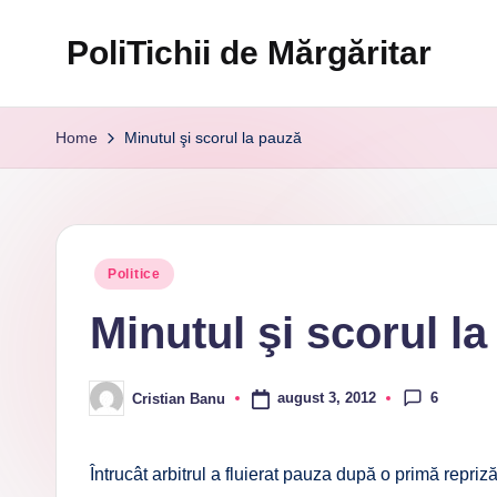
PoliTichii de Mărgăritar
Skip
to
Blogărind
content
din
Home
Minutul şi scorul la pauză
2005
Posted
Politice
in
Minutul şi scorul l
6
august 3, 2012
Cristian Banu
Posted
by
Întrucât arbitrul a fluierat pauza după o primă repriză,