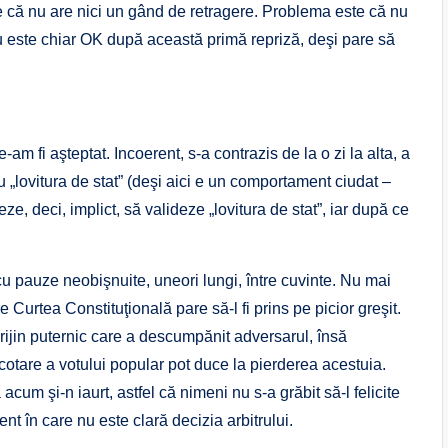
e că nu are nici un gând de retragere. Problema este că nu
u este chiar OK după această primă repriză, deşi pare să
m fi aşteptat. Incoerent, s-a contrazis de la o zi la alta, a
u „lovitura de stat” (deşi aici e un comportament ciudat –
e, deci, implict, să valideze „lovitura de stat”, iar după ce
cu pauze neobişnuite, uneori lungi, între cuvinte. Nu mai
e Curtea Constituţională pare să-l fi prins pe picior greşit.
rijin puternic care a descumpănit adversarul, însă
oicotare a votului popular pot duce la pierderea acestuia.
acum şi-n iaurt, astfel că nimeni nu s-a grăbit să-l felicite
nt în care nu este clară decizia arbitrului.