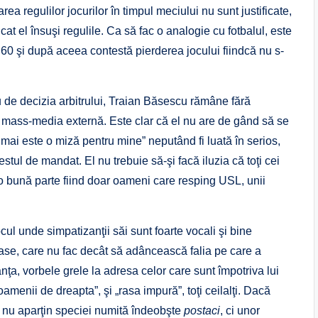
a regulilor jocurilor în timpul meciului nu sunt justificate,
lcat el însuşi regulile. Ca să fac o analogie cu fotbalul, este
 60 şi după aceea contestă pierderea jocului fiindcă nu s-
u de decizia arbitrului, Traian Băsescu rămâne fără
in mass-media externă. Este clar că el nu are de gând să se
 mai este o miză pentru mine” neputând fi luată în serios,
estul de mandat. El nu trebuie să-şi facă iluzia că toţi cei
, o bună parte fiind doar oameni care resping USL, unii
cul unde simpatizanţii săi sunt foarte vocali şi bine
oase, care nu fac decât să adâncească falia pe care a
ranţa, vorbele grele la adresa celor care sunt împotriva lui
menii de dreapta”, şi „rasa impură”, toţi ceilalţi. Dacă
are nu aparţin speciei numită îndeobşte
postaci
, ci unor