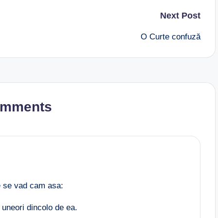
Next Post
O Curte confuză
omments
le se vad cam asa:
, uneori dincolo de ea.