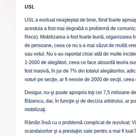
USL
USL a evoluat neaşteptat de bine, fiind foarte aproap
acestuia a fost mai degrabă o problemă de comunic
Rece). Mobilizarea a fost foarte bună, organizarea 
de persoane, ceea ce nu s-a mai văzut de multă vre
sau votul. Nu s-au raportat chiar atât de multe inciden
1-2000 de alegători, ceea ce face absurdă teoria susţ
fost masivă, în jur de 7% din totalul alegătorilor, ad
voturi pe secţie, ar fi nevoie de 2000 de secţii, ceea
Desigur, nu-şi poate apropria toţi cei 7,5 milioane d
Băsescu, dar, în funcţie şi de decizia arbitrului, ar 
mobilizaţi.
Rămân însă cu o problemă complicat de rezolvat: Vic
scandalurilor şi a prestaţiei sale pentru a mai fi lua