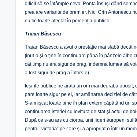
dificil să se întâmple ceva, Ponta însuşi dând semn
prea are variante de premier. Nici Crin Antonescu n
nu fie foarte afectat în percepţia publică.
Traian Băsescu
Traian Băsescu a avut o prestaţie mai slabă decât ne-a
ţinut-o şi o ţine în continuare până în pânzele albe c
cât timp nu era sigur de prag, îndemna lumea să votez
a fost sigur de prag a întors-o).
Ieşirile publice ne arată un om mai degrabă obosit, 
pare foarte sigur pe el, iar amânarea deciziei de cătr
S-a mişcat foarte bine în plan extern căpătând un sp
continuarea isteriei cu lovitura de stat şi actul de b
După ce s-au ars cu ciorba, unii lideri europeni suflă 
pentru „victoria” pe care şi-a apropriat-o într-un mome