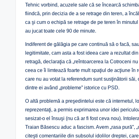
Tehnic vorbind, acuzele sale că se încearcă schimbare
fiindcă, prin decizia de a se retrage din teren, a încă
ca şi cum o echipă se retrage de pe teren în minutul
au jucat toate cele 90 de minute.
Indiferent de gălăgia pe care continuă să o facă, sa
legitimitate, cam asta a fost ideea care a rezultat d
retragă, declaraţia că „reîntoarcerea la Cotroceni nu
ceea ce îi limtează foarte mult spaţiul de acţiune în r
care nu au votat la referendum sunt susţinătorii săi
dintre ei având „probleme” istorice cu PSD.
O altă problemă a preşedintelui este că internetul, lo
reprezentaţi, a permis exprimarea unor idei pericul
sesizat-o el însuşi (nu că ar fi fost ceva nou). Intole
Traian Băsescu aduc a fascism. Avem „rasa pură”, „oa
citeşti comentariile din subsolul idolilor dreptei, c