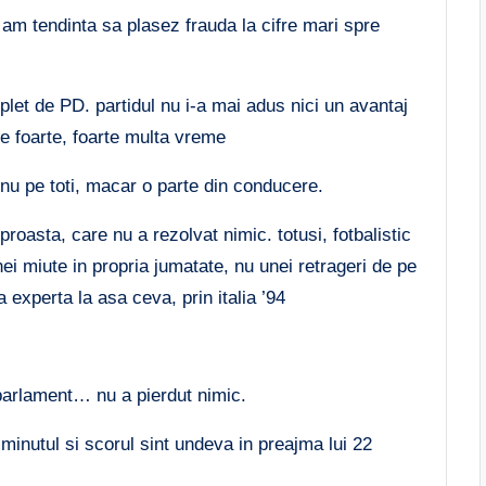
am tendinta sa plasez frauda la cifre mari spre
let de PD. partidul nu i-a mai adus nici un avantaj
de foarte, foarte multa vreme
 nu pe toti, macar o parte din conducere.
e proasta, care nu a rezolvat nimic. totusi, fotbalistic
nei miute in propria jumatate, nu unei retrageri de pe
 experta la asa ceva, prin italia ’94
 parlament… nu a pierdut nimic.
 minutul si scorul sint undeva in preajma lui 22