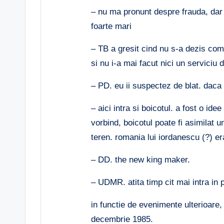
– nu ma pronunt despre frauda, dar 
foarte mari
– TB a gresit cind nu s-a dezis comp
si nu i-a mai facut nici un serviciu 
– PD. eu ii suspectez de blat. daca
– aici intra si boicotul. a fost o ide
vorbind, boicotul poate fi asimilat u
teren. romania lui iordanescu (?) era
– DD. the new king maker.
– UDMR. atita timp cit mai intra in
in functie de evenimente ulterioare,
decembrie 1985.