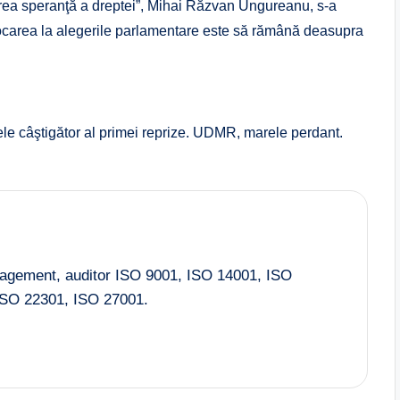
marea speranţă a dreptei”, Mihai Răzvan Ungureanu, s-a
vocarea la alegerile parlamentare este să rămână deasupra
le câştigător al primei reprize. UDMR, marele perdant.
nagement, auditor ISO 9001, ISO 14001, ISO
SO 22301, ISO 27001.