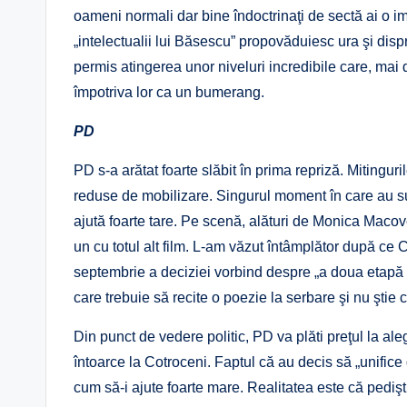
oameni normali dar bine îndoctrinaţi de sectă ai o im
„intelectualii lui Băsescu” propovăduiesc ura şi disp
permis atingerea unor niveluri incredibile care, mai
împotriva lor ca un bumerang.
PD
PD s-a arătat foarte slăbit în prima repriză. Mitingur
reduse de mobilizare. Singurul moment în care au su
ajută foarte tare. Pe scenă, alături de Monica Macove
un cu totul alt film. L-am văzut întâmplător după c
septembrie a deciziei vorbind despre „a doua etapă a l
care trebuie să recite o poezie la serbare şi nu şt
Din punct de vedere politic, PD va plăti preţul la a
întoarce la Cotroceni. Faptul că au decis să „unifice
cum să-i ajute foarte mare. Realitatea este că pedişt