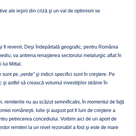
e ale ieşirii din criză şi un val de optimism se
 fi revenit. Deşi îndepărtată geografic, pentru România
ediu, va antrena renaşterea sectorului metalurgic aflat în
 lui Mittal.
sunt pe „verde” şi indicii specifici sunt în creştere. Pe
 şi astfel să crească volumul investiţiilor străine în
ei, remiterile nu au scăzut semnificativ, în momentul de faţă
nomiei româneşti. Iulie şi august pot fi luni de creştere a
ru petrecerea concediului. Vorbim aici de un aport de
tor remiteri la un nivel rezonabil a fost şi este de mare