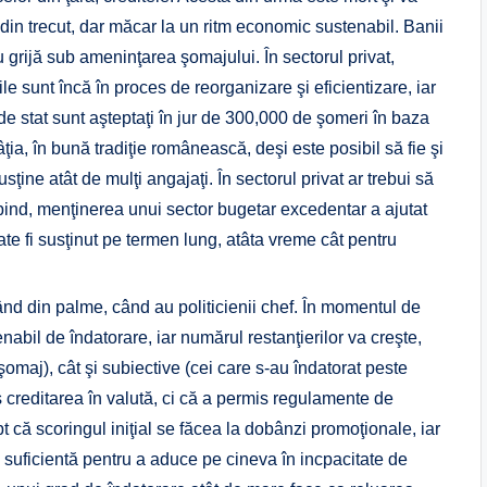
 din trecut, dar măcar la un ritm economic sustenabil. Banii
u grijă sub ameninţarea şomajului. În sectorul privat,
e sunt încă în proces de reorganizare şi eficientizare, iar
 de stat sunt aşteptaţi în jur de 300,000 de şomeri în baza
âţia, în bună tradiţie românească, deşi este posibil să fie şi
ţine atât de mulţi angajaţi. În sectorul privat ar trebui să
ind, menţinerea unui sector bugetar excedentar a ajutat
te fi susţinut pe termen lung, atâta vreme cât pentru
ând din palme, când au politicienii chef. În momentul de
nabil de îndatorare, iar numărul restanţierilor va creşte,
şomaj), cât şi subiective (cei care s-au îndatorat peste
s creditarea în valută, ci că a permis regulamente de
t că scoringul iniţial se făcea la dobânzi promoţionale, iar
suficientă pentru a aduce pe cineva în incpacitate de