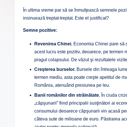
În ultima vreme par să se înmulţească semnele pozitiv
insinuează treptat-treptat. Este el justificat?
Semne pozitive:
Revenirea Chinei.
Economia Chinei pare să-şi
acest lucru este pozitiv, deoarece, pe termen m
pragul colapsului. De văzut şi rezultatele vizitei
Creşterea burselor.
Bursele din întreaga lume 
termen mediu, asta poate creşte apetitul de risc
România, atenuând presiunea pe leu.
Banii românilor din străinătate.
În ciuda criz
„căpşunarii” fiind principalii susţinători ai eco
consumului deoarece căpşunarii vin acasă pent
câteva sute de milioane de euro. Păstrarea aces
ajutor pentru moneda naţională.