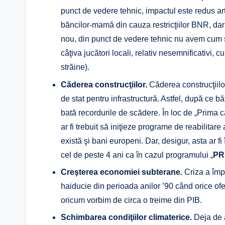
punct de vedere tehnic, impactul este redus arti
băncilor-mamă din cauza restricţiilor BNR, dar
nou, din punct de vedere tehnic nu avem cum s
câţiva jucători locali, relativ nesemnificativi, c
străine).
Căderea construcţiilor.
Căderea construcţiil
de stat pentru infrastructură. Astfel, după ce 
bată recordurile de scădere. În loc de „Prima ca
ar fi trebuit să iniţieze programe de reabilitar
există şi bani europeni. Dar, desigur, asta ar f
cel de peste 4 ani ca în cazul programului „
PR
Creşterea economiei subterane.
Criza a împi
haiducie din perioada anilor ’90 când orice ofer
oricum vorbim de circa o treime din PIB.
Schimbarea condiţiilor climaterice.
Deja de a