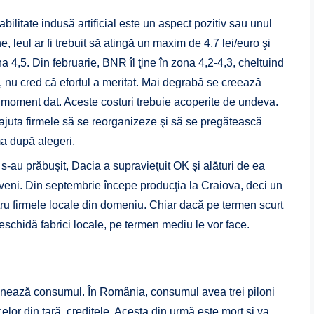
ilitate indusă artificial este un aspect pozitiv sau unul
 leul ar fi trebuit să atingă un maxim de 4,7 lei/euro şi
 4,5. Din februarie, BNR îl ţine în zona 4,2-4,3, cheltuind
, nu cred că efortul a meritat. Mai degrabă se creează
 moment dat. Aceste costuri trebuie acoperite de undeva.
 ajuta firmele să se reorganizeze şi să se pregătească
ma după alegeri.
-au prăbuşit, Dacia a supravieţuit OK şi alături de ea
veni. Din septembrie începe producţia la Craiova, deci un
ntru firmele locale din domeniu. Chiar dacă pe termen scurt
deschidă fabrici locale, pe termen mediu le vor face.
minează consumul. În România, consumul avea trei piloni
celor din ţară, creditele. Acesta din urmă este mort şi va