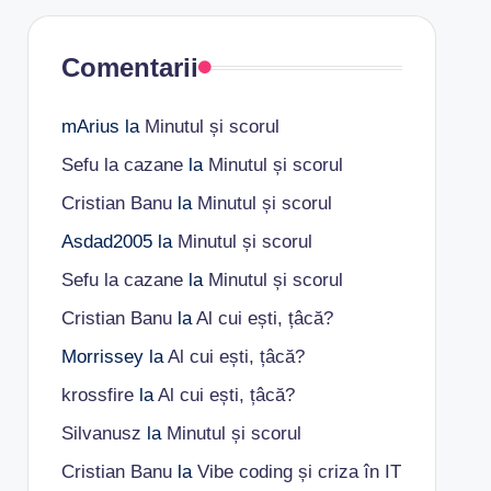
Comentarii
mArius
la
Minutul și scorul
Sefu la cazane
la
Minutul și scorul
Cristian Banu
la
Minutul și scorul
Asdad2005
la
Minutul și scorul
Sefu la cazane
la
Minutul și scorul
Cristian Banu
la
Al cui ești, țâcă?
Morrissey
la
Al cui ești, țâcă?
krossfire
la
Al cui ești, țâcă?
Silvanusz
la
Minutul și scorul
Cristian Banu
la
Vibe coding și criza în IT