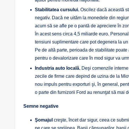
Stabilitatea cursului.
Oscilez dacă această stab
negativ. Dacă ne uităm la monedele din regiune,
acum să se afle pe o pantă de apreciere în zona
în acest sens circa 4,5 miliarde euro. Personal
tensiuni suplimentare care pot degenera la un
Pe de altă parte, perioada de stabilitate poate
pentru o devalorizare care în mod sigur va ur
Industria auto locală.
Deşi comenzile interne s
zecile de firme care depind de uzina de la Mio
nou impuls pentru exporturi şi, în general, pe
o parte din furnizorii Ford au renunţat să mai 
Semne negative
Şomajul
creşte, încet dar sigur, ceea ce sub
pe care se sprijinea. Banii căpşunarilor, banii 