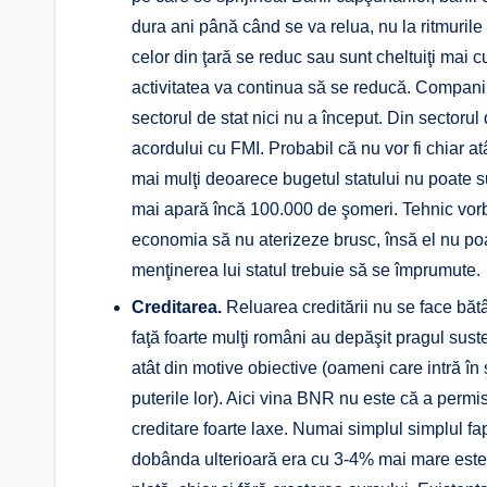
dura ani până când se va relua, nu la ritmurile
celor din ţară se reduc sau sunt cheltuiţi mai c
activitatea va continua să se reducă. Companiil
sectorul de stat nici nu a început. Din sectorul
acordului cu FMI. Probabil că nu vor fi chiar at
mai mulţi deoarece bugetul statului nu poate sus
mai apară încă 100.000 de şomeri. Tehnic vorb
economia să nu aterizeze brusc, însă el nu poa
menţinerea lui statul trebuie să se împrumute.
Creditarea.
Reluarea creditării nu se face băt
faţă foarte mulţi români au depăşit pragul suste
atât din motive obiective (oameni care intră în 
puterile lor). Aici vina BNR nu este că a permi
creditare foarte laxe. Numai simplul simplul fap
dobânda ulterioară era cu 3-4% mai mare este 