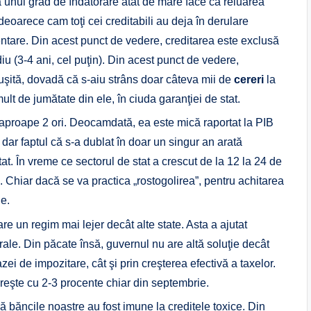
ţa unui grad de îndatorare atât de mare face ca reluarea
 deoarece cam toţi cei creditabili au deja în derulare
imentare. Din acest punct de vedere, creditarea este exclusă
u (3-4 ani, cel puţin). Din acest punct de vedere,
şită, dovadă că s-aiu strâns doar câteva mii de
cereri
la
ult de jumătate din ele, în ciuda garanţiei de stat.
aproape 2 ori. Deocamdată, ea este mică raportat la PIB
 dar faptul că s-a dublat în doar un singur an arată
t. În vreme ce sectorul de stat a crescut de la 12 la 24 de
8. Chiar dacă se va practica „rostogolirea”, pentru achitarea
le.
re un regim mai lejer decât alte state. Asta a ajutat
ale. Din păcate însă, guvernul nu are altă soluţie decât
zei de impozitare, cât şi prin creşterea efectivă a taxelor.
creşte cu 2-3 procente chiar din septembrie.
ă băncile noastre au fost imune la creditele toxice. Din