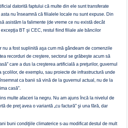
ficial datorită faptului că multe din ele sunt transferate
 asta nu înseamnă că filialele locale nu sunt expuse. Din
ă asistăm la falimente (de vreme ce nu există decât
u excepţia BT şi CEC, restul fiind filiale ale băncilor
or nu a fost suplinită aşa cum mă gândeam de comenzile
bătea recorduri de creştere, sectorul se grăbeşte acum să
să” care a dus la creşterea artificială a preţurilor, guvernul
e a şcolilor, de exemplu, sau proiecte de infrastructură unde
i însemnat ca banii să vină de la guvernul actual, nu de la
ima casă”.
ns multe afaceri la negru. Nu am ajuns încă la nivelul de
tă de preţ avea o variantă „cu factură” şi una fără, dar
ni buni condiţiile climaterice s-au modificat destul de mult