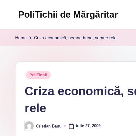
PoliTichii de Mărgăritar
Skip
to
Blogărind
content
din
Home
Criza economică, semne bune, semne rele
2005
Posted
PoliTichii
in
Criza economică, 
rele
iulie 27, 2009
Cristian Banu
Posted
by