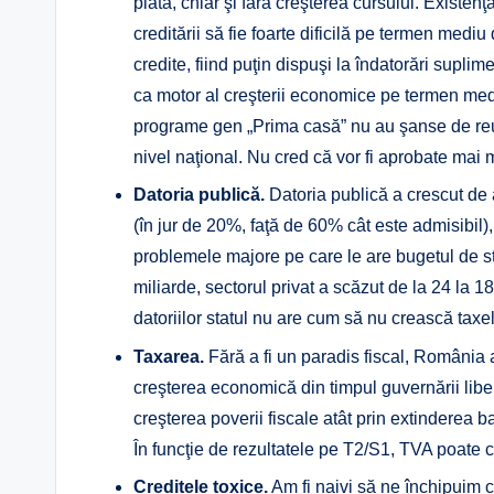
plată, chiar şi fără creşterea cursului. Existen
creditării să fie foarte dificilă pe termen mediu
credite, fiind puţin dispuşi la îndatorări supl
ca motor al creşterii economice pe termen medi
programe gen „Prima casă” nu au şanse de reu
nivel naţional. Nu cred că vor fi aprobate mai m
Datoria publică.
Datoria publică a crescut de 
(în jur de 20%, faţă de 60% cât este admisibil),
problemele majore pe care le are bugetul de sta
miliarde, sectorul privat a scăzut de la 24 la 1
datoriilor statul nu are cum să nu crească taxe
Taxarea.
Fără a fi un paradis fiscal, România a
creşterea economică din timpul guvernării liber
creşterea poverii fiscale atât prin extinderea ba
În funcţie de rezultatele pe T2/S1, TVA poate 
Creditele toxice.
Am fi naivi să ne închipuim c