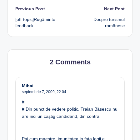
Post
Previous Post
Next Post
[off-topic]Rugăminte
Despre turismul
navigation
feedback
românesc
2 Comments
Mihai
septembrie 7, 2009,
22:04
#
# Din punct de vedere politic, Traian Băsescu nu
are nici un câştig candidând, din contră.
––––––––––––––––––––––
Pai cum maestre, imunitatea in fata legii e