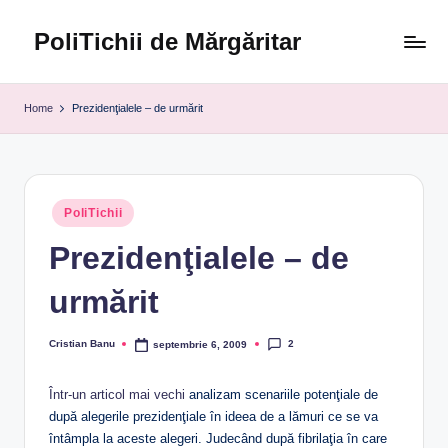
PoliTichii de Mărgăritar
Skip
to
Blogărind
content
din
Home
Prezidenţialele – de urmărit
2005
Posted
PoliTichii
in
Prezidenţialele – de
urmărit
2
Cristian Banu
septembrie 6, 2009
Posted
by
Într-un articol mai vechi
analizam scenariile potenţiale de
după alegerile prezidenţiale în ideea de a lămuri ce se va
întâmpla la aceste alegeri. Judecând după fibrilaţia în care