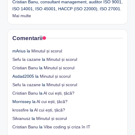
Cristian Banu, consultant management, auditor ISO 9001,
ISO 14001, ISO 45001, HACCP (ISO 22000), ISO 27001.
Mai multe
Comentarii
mArius
la
Minutul și scorul
Sefu la cazane
la
Minutul și scorul
Cristian Banu
la
Minutul și scorul
Asdad2005
la
Minutul și scorul
Sefu la cazane
la
Minutul și scorul
Cristian Banu
la
Al cui ești, țâcă?
Morrissey
la
Al cui ești, țâcă?
krossfire
la
Al cui ești, țâcă?
Silvanusz
la
Minutul și scorul
Cristian Banu
la
Vibe coding și criza în IT