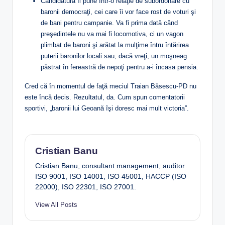
Candidatura îl pune într-o relaţie de subordonare cu
baronii democraţi, cei care îi vor face rost de voturi şi
de bani pentru campanie. Va fi prima dată când
preşedintele nu va mai fi locomotiva, ci un vagon
plimbat de baroni şi arătat la mulţime întru întărirea
puterii baronilor locali sau, dacă vreţi, un moşneag
păstrat în fereastră de nepoţi pentru a-i încasa pensia.
Cred că în momentul de faţă meciul Traian Băsescu-PD nu
este încă decis. Rezultatul, da. Cum spun comentatorii
sportivi, „baronii lui Geoană îşi doresc mai mult victoria”.
Cristian Banu
Cristian Banu, consultant management, auditor
ISO 9001, ISO 14001, ISO 45001, HACCP (ISO
22000), ISO 22301, ISO 27001.
View All Posts