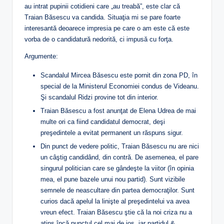
au intrat pupinii cotidieni care „au treabă”, este clar că
Traian Băsescu va candida. Situaţia mi se pare foarte
interesantă deoarece impresia pe care o am este că este
vorba de o candidatură nedorită, ci impusă cu forţa.
Argumente:
Scandalul Mircea Băsescu este pornit din zona PD, în
special de la Ministerul Economiei condus de Videanu.
Şi scandalul Ridzi provine tot din interior.
Traian Băsescu a fost anunţat de Elena Udrea de mai
multe ori ca fiind candidatul democrat, deşi
preşedintele a evitat permanent un răspuns sigur.
Din punct de vedere politic, Traian Băsescu nu are nici
un câştig candidând, din contră. De asemenea, el pare
singurul politician care se gândeşte la viitor (în opinia
mea, el pune bazele unui nou partid). Sunt vizibile
semnele de neascultare din partea democraţilor. Sunt
curios dacă apelul la linişte al preşedintelui va avea
vreun efect. Traian Băsescu ştie că la noi criza nu a
atins încă punctul cel mai de jos, iar partidul &