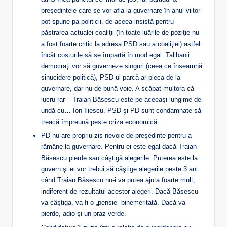
preşedintele care se vor afla la guvernare în anul viitor
pot spune pa politicii, de aceea insistă pentru
păstrarea actualei coaliţii (în toate luările de poziţie nu
a fost foarte critic la adresa PSD sau a coaliţiei) astfel
încât costurile să se împartă în mod egal. Talibanii
democraţi vor să guverneze singuri (ceea ce înseamnă
sinucidere politică), PSD-ul parcă ar pleca de la
guvernare, dar nu de bună voie. A scăpat multora că –
lucru rar – Traian Băsescu este pe aceeaşi lungime de
undă cu… Ion Iliescu. PSD şi PD sunt condamnate să
treacă împreună peste criza economică.
PD nu are propriu-zis nevoie de preşedinte pentru a
rămâne la guvernare. Pentru ei este egal dacă Traian
Băsescu pierde sau câştigă alegerile. Puterea este la
guvern şi ei vor trebui să câştige alegerile peste 3 ani
când Traian Băsescu nu-i va putea ajuta foarte mult,
indiferent de rezultatul acestor alegeri. Dacă Băsescu
va câştiga, va fi o „pensie” binemeritată. Dacă va
pierde, adio şi-un praz verde.