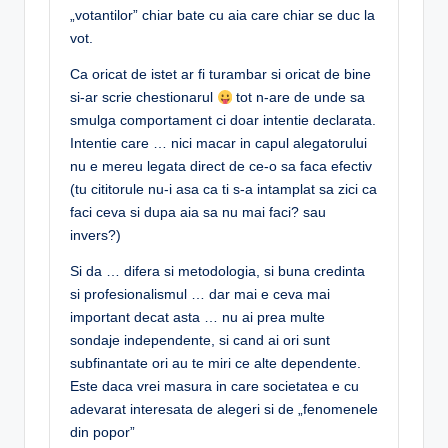
„votantilor” chiar bate cu aia care chiar se duc la
vot.
Ca oricat de istet ar fi turambar si oricat de bine
si-ar scrie chestionarul
tot n-are de unde sa
smulga comportament ci doar intentie declarata.
Intentie care … nici macar in capul alegatorului
nu e mereu legata direct de ce-o sa faca efectiv
(tu cititorule nu-i asa ca ti s-a intamplat sa zici ca
faci ceva si dupa aia sa nu mai faci? sau
invers?)
Si da … difera si metodologia, si buna credinta
si profesionalismul … dar mai e ceva mai
important decat asta … nu ai prea multe
sondaje independente, si cand ai ori sunt
subfinantate ori au te miri ce alte dependente.
Este daca vrei masura in care societatea e cu
adevarat interesata de alegeri si de „fenomenele
din popor”