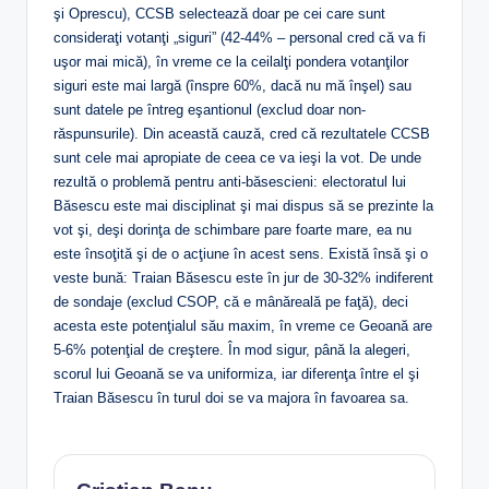
şi Oprescu), CCSB selectează doar pe cei care sunt
consideraţi votanţi „siguri” (42-44% – personal cred că va fi
uşor mai mică), în vreme ce la ceilalţi pondera votanţilor
siguri este mai largă (înspre 60%, dacă nu mă înşel) sau
sunt datele pe întreg eşantionul (exclud doar non-
răspunsurile). Din această cauză, cred că rezultatele CCSB
sunt cele mai apropiate de ceea ce va ieşi la vot. De unde
rezultă o problemă pentru anti-băsescieni: electoratul lui
Băsescu este mai disciplinat şi mai dispus să se prezinte la
vot şi, deşi dorinţa de schimbare pare foarte mare, ea nu
este însoţită şi de o acţiune în acest sens. Există însă şi o
veste bună: Traian Băsescu este în jur de 30-32% indiferent
de sondaje (exclud CSOP, că e mânăreală pe faţă), deci
acesta este potenţialul său maxim, în vreme ce Geoană are
5-6% potenţial de creştere. În mod sigur, până la alegeri,
scorul lui Geoană se va uniformiza, iar diferenţa între el şi
Traian Băsescu în turul doi se va majora în favoarea sa.