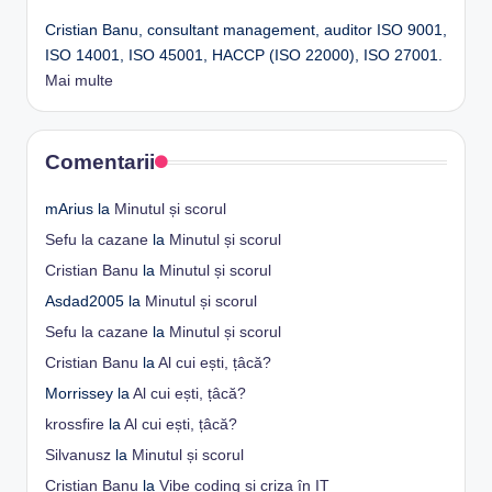
Cristian Banu, consultant management, auditor ISO 9001,
ISO 14001, ISO 45001, HACCP (ISO 22000), ISO 27001.
Mai multe
Comentarii
mArius
la
Minutul și scorul
Sefu la cazane
la
Minutul și scorul
Cristian Banu
la
Minutul și scorul
Asdad2005
la
Minutul și scorul
Sefu la cazane
la
Minutul și scorul
Cristian Banu
la
Al cui ești, țâcă?
Morrissey
la
Al cui ești, țâcă?
krossfire
la
Al cui ești, țâcă?
Silvanusz
la
Minutul și scorul
Cristian Banu
la
Vibe coding și criza în IT