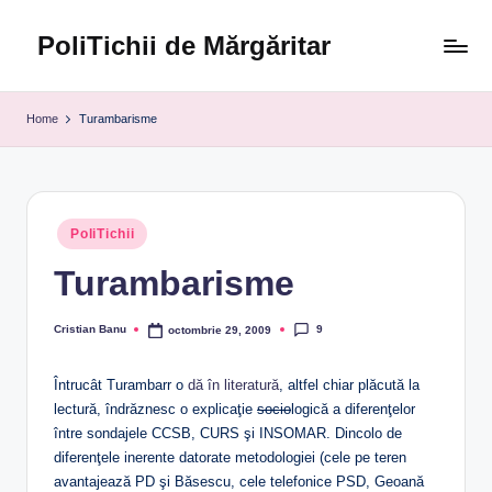
PoliTichii de Mărgăritar
Skip
to
Blogărind
content
din
Home
Turambarisme
2005
Posted
PoliTichii
in
Turambarisme
9
Cristian Banu
octombrie 29, 2009
Posted
by
Întrucât Turambarr o
dă în literatură
, altfel chiar plăcută la
lectură, îndrăznesc o explicaţie
socio
logică a diferenţelor
între sondajele CCSB, CURS şi INSOMAR. Dincolo de
diferenţele inerente datorate metodologiei (cele pe teren
avantajează PD şi Băsescu, cele telefonice PSD, Geoană