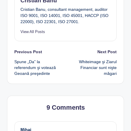
Cristian Banu
Cristian Banu, consultant management, auditor
ISO 9001, ISO 14001, ISO 45001, HACCP (ISO
22000), ISO 22301, ISO 27001.
View All Posts
Post
Previous Post
Next Post
Spune „Da” la
Whiteimage şi Ziarul
navigation
referendum şi votează
Financiar sunt nişte
Geoană preşedinte
măgari
9 Comments
Mihai