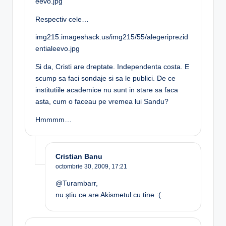
eevo.jpg
Respectiv cele…
img215.imageshack.us/img215/55/alegeriprezid
entialeevo.jpg
Si da, Cristi are dreptate. Independenta costa. E
scump sa faci sondaje si sa le publici. De ce
institutiile academice nu sunt in stare sa faca
asta, cum o faceau pe vremea lui Sandu?
Hmmmm…
Cristian Banu
octombrie 30, 2009,
17:21
@Turambarr,
nu ştiu ce are Akismetul cu tine :(.