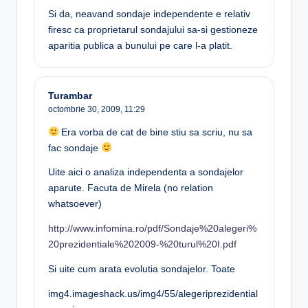
Si da, neavand sondaje independente e relativ
firesc ca proprietarul sondajului sa-si gestioneze
aparitia publica a bunului pe care l-a platit.
Turambar
octombrie 30, 2009,
11:29
Era vorba de cat de bine stiu sa scriu, nu sa
fac sondaje
Uite aici o analiza independenta a sondajelor
aparute. Facuta de Mirela (no relation
whatsoever)
http://www.infomina.ro/pdf/Sondaje%20alegeri%
20prezidentiale%202009-%20turul%20I.pdf
Si uite cum arata evolutia sondajelor. Toate
img4.imageshack.us/img4/55/alegeriprezidential