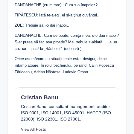
DANDANACHE (cu mirare) : Cum s-o înapoiez?
TIPĂTESCU: Iată te-alegi, el şi-a ţinut cuvântul…
ZOE: Trebuie să i-o dai înapoi…
DANDANACHE: Cum se poate, coniţa mea, s-o dau înapoi?
S-ar putea să fac asa prostie? Mai trebuie s-aldată… La un
caz iar… pac! la „Răsboiul”. (coboară.)
Orice asemănare cu
situaţii reale
este, desigur, deloc
întâmplătoare. În rolul becherului, pe rând: Călin Popescu
Tăriceanu, Adrian Năstase, Ludovic Orban.
Cristian Banu
Cristian Banu, consultant management, auditor
ISO 9001, ISO 14001, ISO 45001, HACCP (ISO
22000), ISO 22301, ISO 27001.
View All Posts