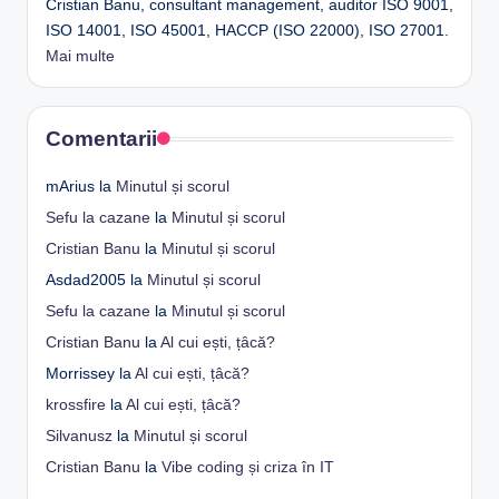
Cristian Banu, consultant management, auditor ISO 9001,
ISO 14001, ISO 45001, HACCP (ISO 22000), ISO 27001.
Mai multe
Comentarii
mArius
la
Minutul și scorul
Sefu la cazane
la
Minutul și scorul
Cristian Banu
la
Minutul și scorul
Asdad2005
la
Minutul și scorul
Sefu la cazane
la
Minutul și scorul
Cristian Banu
la
Al cui ești, țâcă?
Morrissey
la
Al cui ești, țâcă?
krossfire
la
Al cui ești, țâcă?
Silvanusz
la
Minutul și scorul
Cristian Banu
la
Vibe coding și criza în IT