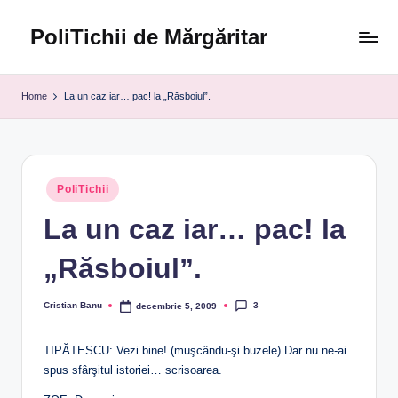
PoliTichii de Mărgăritar
Skip
to
Blogărind
content
din
Home
La un caz iar… pac! la „Răsboiul”.
2005
Posted
PoliTichii
in
La un caz iar… pac! la
„Răsboiul”.
3
Cristian Banu
decembrie 5, 2009
Posted
by
TIPĂTESCU: Vezi bine! (muşcându-şi buzele) Dar nu ne-ai
spus sfârşitul istoriei… scrisoarea.