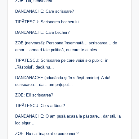
ZOE: Da, scrisoarea…
DANDANACHE: Care scrisoare?
TIPĂTESCU: Scrisoarea becherului…
DANDANACHE: Care becher?
ZOE (nervoasă): Persoana însemnată… scrisoarea… de
amor… arma d-tale politică, cu care te-ai ales…
TIPĂTESCU: Scrisoarea pe care voiai s-o publici în
„Răsboiul”, dacă nu…
DANDANACHE (aducându-şi în sfârşit aminte): A da!
scrisoarea… da… am priţeput…
ZOE: Ei! scrisoarea?
TIPĂTESCU: Ce s-a făcut?
DANDANACHE: O am pusă acasă la păstrare… dar stii, la
loc sigur…
ZOE: Nu i-ai înapoiat-o persoanei ?