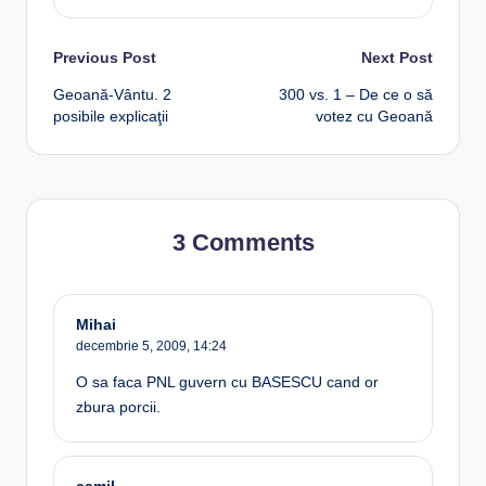
Post
Previous Post
Next Post
Geoană-Vântu. 2
300 vs. 1 – De ce o să
navigation
posibile explicaţii
votez cu Geoană
3 Comments
Mihai
decembrie 5, 2009,
14:24
O sa faca PNL guvern cu BASESCU cand or
zbura porcii.