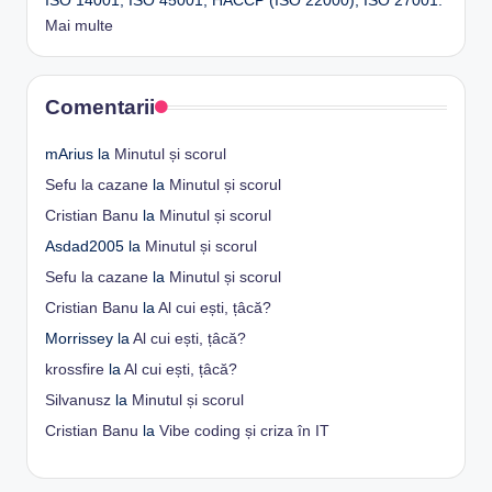
ISO 14001, ISO 45001, HACCP (ISO 22000), ISO 27001.
Mai multe
Comentarii
mArius
la
Minutul și scorul
Sefu la cazane
la
Minutul și scorul
Cristian Banu
la
Minutul și scorul
Asdad2005
la
Minutul și scorul
Sefu la cazane
la
Minutul și scorul
Cristian Banu
la
Al cui ești, țâcă?
Morrissey
la
Al cui ești, țâcă?
krossfire
la
Al cui ești, țâcă?
Silvanusz
la
Minutul și scorul
Cristian Banu
la
Vibe coding și criza în IT