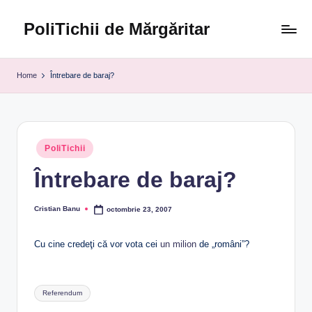
PoliTichii de Mărgăritar
Skip
to
Blogărind
content
din
Home
Întrebare de baraj?
2005
Posted
PoliTichii
in
Întrebare de baraj?
Cristian Banu
octombrie 23, 2007
Posted
by
Cu cine credeţi că vor vota cei
un milion
de „români”?
Tags:
Referendum