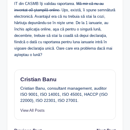
IT din CASMB îţi validau raportarea.
Mă mir că nu au
inventat o0 ştampilă online.
Ups, există, îi spune semnătură
electronică. Avantajul era că nu trebuia să stai la cozi,
hârtiuţa depunându-se în nişte urne. De la 1 ianuarie, au
închis aplicaţia online, aşa că pentru o singură lună,
decembrie, trebuie să stai la coadă să depui declaraţia,
fiindcă o dată cu raportarea pentru luna ianuarie intră în
vigoare declaraţia unică. Oare care era problema dacă mai
aşteptau o lună?
Cristian Banu
Cristian Banu, consultant management, auditor
ISO 9001, ISO 14001, ISO 45001, HACCP (ISO
22000), ISO 22301, ISO 27001.
View All Posts