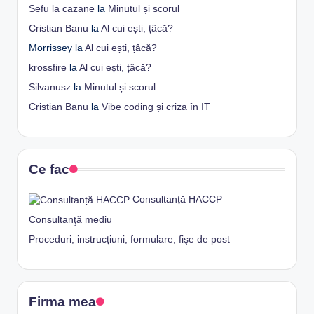
Sefu la cazane
la
Minutul și scorul
Cristian Banu
la
Al cui ești, țâcă?
Morrissey
la
Al cui ești, țâcă?
krossfire
la
Al cui ești, țâcă?
Silvanusz
la
Minutul și scorul
Cristian Banu
la
Vibe coding și criza în IT
Ce fac
Consultanță HACCP
Consultanţă mediu
Proceduri, instrucţiuni, formulare, fişe de post
Firma mea