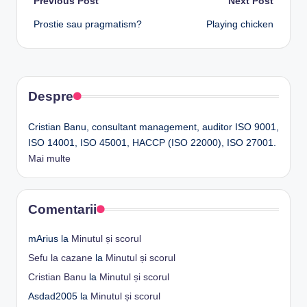
Post
Previous Post
Next Post
Prostie sau pragmatism?
Playing chicken
navigation
Despre
Cristian Banu, consultant management, auditor ISO 9001,
ISO 14001, ISO 45001, HACCP (ISO 22000), ISO 27001.
Mai multe
Comentarii
mArius
la
Minutul și scorul
Sefu la cazane
la
Minutul și scorul
Cristian Banu
la
Minutul și scorul
Asdad2005
la
Minutul și scorul