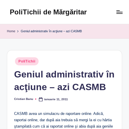
PoliTichii de Mărgăritar
Skip
to
Blogărind
content
din
Home
Geniul administrativ în acţiune – azi CASMB
2005
Posted
PoliTichii
in
Geniul administrativ în
acţiune – azi CASMB
Cristian Banu
ianuarie 11, 2011
Posted
by
CASMB avea un simulacru de raportare online. Adică,
raportai online, dar după aia trebuia să mergi la ei cu hârtia
ştampilată cum că ai raportat online şi abia după aia geniile