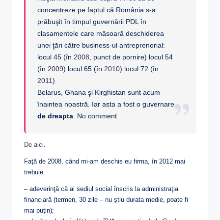
concentreze pe faptul că România s-a
prăbuşit în timpul guvernării PDL în
clasamentele care măsoară deschiderea
unei ţări către business-ul antreprenorial:
locul 45 (în
2008
, punct de pornire) locul 54
(în
2009
) locul 65 (în
2010
) locul 72 (în
2011
)
Belarus, Ghana şi Kirghistan sunt acum
înaintea noastră. Iar asta a fost o guvernare
de dreapta
. No comment.
De aici
.
Faţă de 2008, când mi-am deschis eu firma, în 2012 mai
trebuie:
– adeverinţă că ai sediul social înscris la administraţia
financiară (termen, 30 zile – nu ştiu durata medie, poate fi
mai puţin);