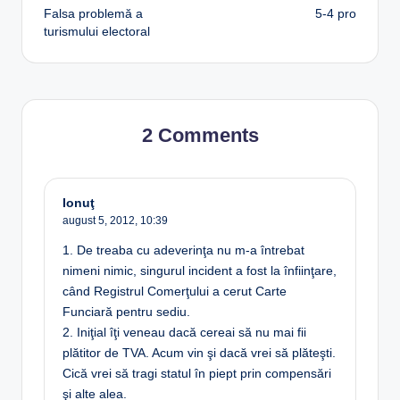
Falsa problemă a
5-4 pro
navigation
turismului electoral
2 Comments
Ionuţ
august 5, 2012,
10:39
1. De treaba cu adeverinţa nu m-a întrebat
nimeni nimic, singurul incident a fost la înfiinţare,
când Registrul Comerţului a cerut Carte
Funciară pentru sediu.
2. Iniţial îţi veneau dacă cereai să nu mai fii
plătitor de TVA. Acum vin şi dacă vrei să plăteşti.
Cică vrei să tragi statul în piept prin compensări
şi alte alea.