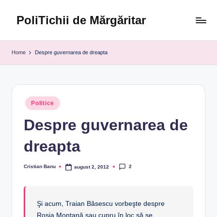
PoliTichii de Mărgăritar
Skip
to
Blogărind
content
din
Home
Despre guvernarea de dreapta
2005
Posted
Politice
in
Despre guvernarea de
dreapta
2
Cristian Banu
august 2, 2012
Posted
by
Şi acum, Traian Băsescu vorbeşte despre
Roşia Montană sau cupru în loc să se