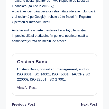
– dacă te declari plătitor de TVA, inspecţie de la Garda
Financiară (sau de la ANAF?);
– dacă vei cumpăra ceva din străinătate (de exemplu, dacă
vrei reclamă pe Google), trebuie să te înscrii în Registrul
Operatorilor Intracomunitari.
Asta lăsând la o parte creşterea fiscalităţii, legislaţia
impredictibilă şi o atitudine în general neprietenoasă a
administraţiei faţă de mediul de afaceri.
Cristian Banu
Cristian Banu, consultant management, auditor
ISO 9001, ISO 14001, ISO 45001, HACCP (ISO
22000), ISO 22301, ISO 27001.
View All Posts
Post
Previous Post
Next Post