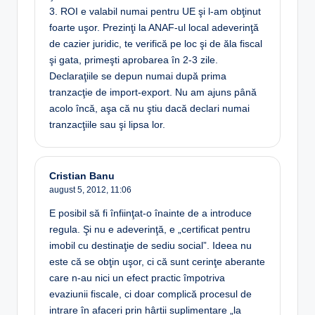
3. ROI e valabil numai pentru UE şi l-am obţinut
foarte uşor. Prezinţi la ANAF-ul local adeverinţă
de cazier juridic, te verifică pe loc şi de ăla fiscal
şi gata, primeşti aprobarea în 2-3 zile.
Declaraţiile se depun numai după prima
tranzacţie de import-export. Nu am ajuns până
acolo încă, aşa că nu ştiu dacă declari numai
tranzacţiile sau şi lipsa lor.
Cristian Banu
august 5, 2012,
11:06
E posibil să fi înfiinţat-o înainte de a introduce
regula. Şi nu e adeverinţă, e „certificat pentru
imobil cu destinaţie de sediu social”. Ideea nu
este că se obţin uşor, ci că sunt cerinţe aberante
care n-au nici un efect practic împotriva
evaziunii fiscale, ci doar complică procesul de
intrare în afaceri prin hârtii suplimentare „la