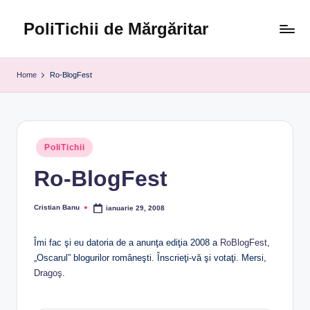
PoliTichii de Mărgăritar
Skip
to
Blogărind
content
din
Home
Ro-BlogFest
2005
Posted
PoliTichii
in
Ro-BlogFest
Cristian Banu
ianuarie 29, 2008
Posted
by
Îmi fac şi eu datoria de a anunţa ediţia 2008 a
RoBlogFest
,
„Oscarul” blogurilor româneşti. Înscrieţi-vă şi votaţi. Mersi,
Dragoş
.