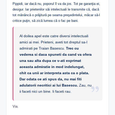
Pippidi, iar dacă nu, poporul îl va da jos. Tot pe garanţia ei,
desigur. Iar prietenilor săi intelectuali le transmite că, dacă
tot mănâncă o prăjitură pe seama preşedintelui, măcar să-l
critice puţin, să zică lumea că o fac pe bani.
Al doilea apel este catre diversi intelectuali
amici ai mei. Prieteni, aveti tot dreptul sa-l
admirati pe Traian Basescu.
Trec cu
vederea si daca spuneti da cand va ofera
una sau alta dupa ce v-ati exprimat
aceasta admiratie in mod indelungat,
chit ca unii ar interpreta asta ca o plata.
Dar odata ce ati spus da, nu mai fiti
adulatorii necritici ai lui Basescu.
Zau, nu
ii faceti nici un bine. Ii faceti rau.
Via
.