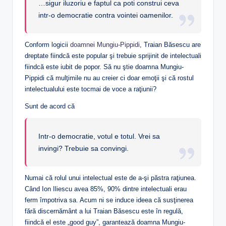
…sigur iluzoriu e faptul ca poti construi ceva
intr-o democratie contra vointei oamenilor.
Conform logicii
doamnei Mungiu-Pippidi
, Traian Băsescu are
dreptate fiindcă este popular şi trebuie sprijinit de intelectuali
fiindcă este iubit de popor. Să nu ştie doamna Mungiu-
Pippidi că mulţimile nu au creier ci doar emoţii şi că rostul
intelectualului este tocmai de voce a raţiunii?
Sunt de acord că
Intr-o democratie, votul e totul. Vrei sa
invingi? Trebuie sa convingi.
Numai că rolul unui intelectual este de a-şi păstra raţiunea.
Când Ion Iliescu avea 85%, 90% dintre intelectuali erau
ferm împotriva sa. Acum ni se induce ideea că susţinerea
fără discernământ a lui Traian Băsescu este în regulă,
fiindcă el este „good guy”, garantează doamna Mungiu-