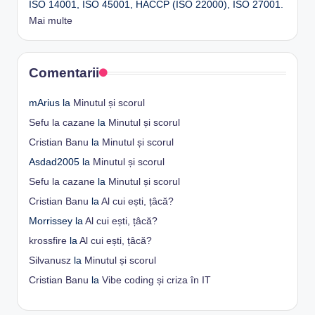
ISO 14001, ISO 45001, HACCP (ISO 22000), ISO 27001.
Mai multe
Comentarii
mArius
la
Minutul și scorul
Sefu la cazane
la
Minutul și scorul
Cristian Banu
la
Minutul și scorul
Asdad2005
la
Minutul și scorul
Sefu la cazane
la
Minutul și scorul
Cristian Banu
la
Al cui ești, țâcă?
Morrissey
la
Al cui ești, țâcă?
krossfire
la
Al cui ești, țâcă?
Silvanusz
la
Minutul și scorul
Cristian Banu
la
Vibe coding și criza în IT