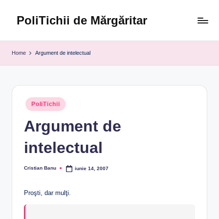
PoliTichii de Mărgăritar
Skip
to
Blogărind
content
din
Home
Argument de intelectual
2005
Posted
PoliTichii
in
Argument de
intelectual
Cristian Banu
iunie 14, 2007
Posted
by
Proşti, dar mulţi.