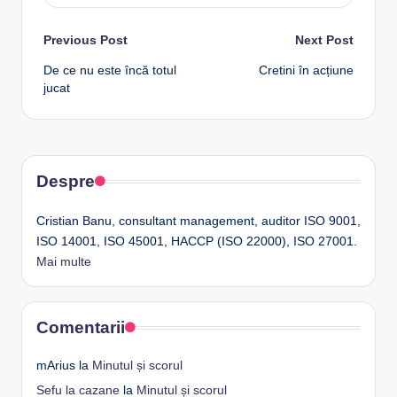
Post
Previous Post
Next Post
De ce nu este încă totul
Cretini în acțiune
navigation
jucat
Despre
Cristian Banu, consultant management, auditor ISO 9001,
ISO 14001, ISO 45001, HACCP (ISO 22000), ISO 27001.
Mai multe
Comentarii
mArius
la
Minutul și scorul
Sefu la cazane
la
Minutul și scorul