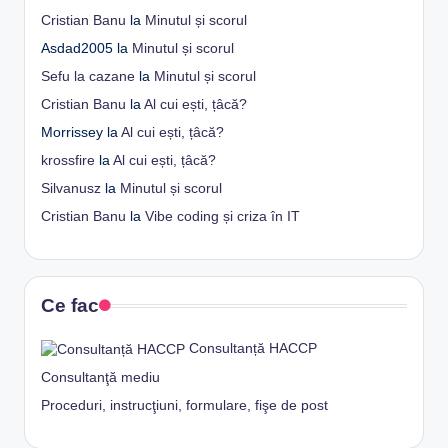
Cristian Banu
la
Minutul și scorul
Asdad2005
la
Minutul și scorul
Sefu la cazane
la
Minutul și scorul
Cristian Banu
la
Al cui ești, țâcă?
Morrissey
la
Al cui ești, țâcă?
krossfire
la
Al cui ești, țâcă?
Silvanusz
la
Minutul și scorul
Cristian Banu
la
Vibe coding și criza în IT
Ce fac
Consultanță HACCP
Consultanţă mediu
Proceduri, instrucţiuni, formulare, fişe de post