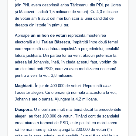
(din PNL avem desprinsă aripa Tăriceanu, din PDL pe Udrea
și Macovei – adică 1,5 milioane de voturi). Cu 4,3 milioane
de voturi am fi avut cel mai bun scor al unui candidat de
dreapta din istorie în primul tur.
Aproape
un milion de voturi
reprezintă moștenirea
electorală a lui
Traian Băsescu
, împărțită între două femei
care reprezintă una latura populistă a președintelui, cealaltă
latura justițiară. Din partea lor au venit atacuri puternice la
adresa lui Johannis, însă, în ciuda acestui fapt, vorbim de
un electorat anti-PSD, care va avea mobilizarea necesară
pentru a veni la vot. 3,8 milioane.
Maghiarii.
În jur de 400.000 de voturi. Reprezintă
clou-
l acestor alegeri. Cu o prezență normală a acestora la vot,
Johannis are o șansă. Ajungem la 4,2 milioane.
Diaspora.
O mobilizare mult mai bună decât la precedentele
alegeri, au fost 160.000 de voturi. Ținând cont de scandalul
creat aiurea-n tramvai de PSD, este posibil ca mobilizarea
să fie mai mare și să se ajungă la 200.000 de voturi (în