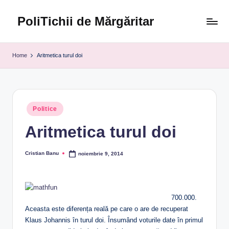
PoliTichii de Mărgăritar
Skip
to
Blogărind
content
din
Home
Aritmetica turul doi
2005
Posted
Politice
in
Aritmetica turul doi
Cristian Banu
noiembrie 9, 2014
Posted
by
700.000.
Aceasta este diferența reală pe care o are de recuperat
Klaus Johannis în turul doi. Însumând voturile date în primul