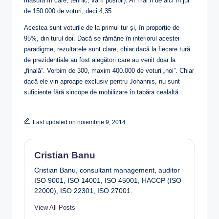
măsura în care, tehnic, va fi posibil). Ar mai fi de aici în jur
de 150.000 de voturi, deci 4,35.
Acestea sunt voturile de la primul tur și, în proporție de
95%, din turul doi. Dacă se rămâne în interiorul acestei
paradigme, rezultatele sunt clare, chiar dacă la fiecare tură
de prezidențiale au fost alegători care au venit doar la
„finală”. Vorbim de 300, maxim 400.000 de voturi „noi”. Chiar
dacă ele vin aproape exclusiv pentru Johannis, nu sunt
suficiente fără sincope de mobilizare în tabăra cealaltă.
Last updated on noiembrie 9, 2014
Cristian Banu
Cristian Banu, consultant management, auditor
ISO 9001, ISO 14001, ISO 45001, HACCP (ISO
22000), ISO 22301, ISO 27001.
View All Posts