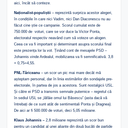
aici, încât să conteze.
Naționalist-populiștii
– reprezintă surpriza acestor alegeri,
în condițiile în care nici Vadim, nici Dan Diaconescu nu au
făcut cine știe ce campanie. Scorul cumulat este de
750.000 de voturi, care se vor duce la Victor Ponta,
electoratul respectiv neavând cum să voteze un alogen.
Ceea ce va fi important și determinant asupra scorului final
este prezența lor la vot. Ținând cont de mesajele PSD –
Johannis vinde Ardealul, mobilizarea va fi semnificativă. 3,8
+ 0,75=4,55.
PNL-Tăriceanu
– un scor un pic mai mare decât mă
așteptam personal, dar în linia estimărilor din sondajele pre-
electorale, în partea de jos a acestora. Sunt nostalgicii USL.
Și către ei PSD a transmis semnale puternice – regretul că
în sediul USL se „lăfăie omul lui Băsescu” (asta dacă vă
întrebați de ce sunt atât de sentimentali Ponta și Dragnea).
De aici ar fi 500.000 de voturi, deci 5,05 milioane.
Klaus Johannis –
2,8 milioane reprezintă un scor bun
pentru un candidat al unei alianțe din două bucăți de partide