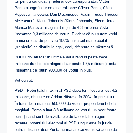
tur pentru candidați și adunându-i corespunzător, Victor
Ponta ajunge în jur de cinci milioane (Victor Ponta, Călin
Popescu Tăriceanu, Dan Diaconescu, Vadim Tudor, Theodor
Meleșcanu), Klaus Johannis (Klaus Johannis, Elena Udrea,
Monica Macovei, maghiari) în jur de 4,3 milioane. Asta
înseamnă 9,3 milioane de voturi. Evident că nu putem vorbi
în nici un caz de potrivire 100%, însă cel mai probabil
„pierderile” se distribuie egal, deci, diferența se păstrează.
În turul doi au fost în ultimele două rânduri peste zece
milioane (la ultimele alegeri chiar peste 10,5 milioane), asta
înseamnă cel puțin 700.000 de voturi în plus.
Vot cu vot:
PSD
– Potențialul maxim al PSD după Ion Iliescu a fost 4,2
milioane, obținute de Adrian Năstase în 2004, în primul tur.
În turul doi a mai luat 600.000 de voturi, preponderent de la
maghiari. Ponta a luat 3,8 milioane de voturi, un scor foarte
bun. Ținând cont de rezultatele de la celelalte alegeri
recente, potențialul electoral al PSD singur este în jur de
patru milioane, deci Ponta nu mai are ce voturi să adune de