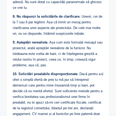
adresă. Nu sunt dotat cu capacități paranormale să ghicesc
ce vrei tu.
8. Nu răspunzi la solicitările de clarificare.
Uneori, cei de
la 7 sau 6 par legitimi. Așa că trimit un mesaj pentru
clarificarea unor aspecte ale proiectului. De cele mai multe
ori, nu se răspunde, întărind suspiciunile inițiale.
9. Așteptări nerealiste.
Așa cum este formulat mesajul sau
proiectul, arată așteptări nerealiste de la furnizor. Nu
totdeauna este vorba de bani, ci de înțelegerea greșită a
rolului nostru în proiect, ceea ce, în timp, creează sigur
probleme, așa că, pas.
10. Solicitări prealabile disproporționate.
Dacă pentru a-ți
oferi o simplă ofertă de preț tu mă pui să întreprind
demersuri care pentru mine înseamnă timp și bani, pot
decide că nu merită efortul. Sunt suficiente metode pentru a
verifica bonitatea sau profesionalismul unei firme în
prealabil, nu te apuci să-mi ceri certificate fiscale, certificat
de la registrul comerțului, bilanțul pe trei ani, declarații
angajament, CV mamei și al bunicilor pe linie paternă doar