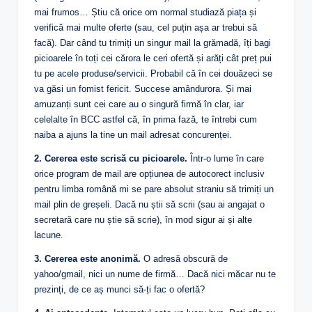
mai frumos… Știu că orice om normal studiază piața și
verifică mai multe oferte (sau, cel puțin așa ar trebui să
facă). Dar când tu trimiți un singur mail la grămadă, îți bagi
picioarele în toți cei cărora le ceri ofertă și arăți cât preț pui
tu pe acele produse/servicii. Probabil că în cei douăzeci se
va găsi un fomist fericit. Succese amândurora. Și mai
amuzanți sunt cei care au o singură firmă în clar, iar
celelalte în BCC astfel că, în prima fază, te întrebi cum
naiba a ajuns la tine un mail adresat concurenței.
2. Cererea este scrisă cu picioarele.
Într-o lume în care
orice program de mail are opțiunea de autocorect inclusiv
pentru limba română mi se pare absolut straniu să trimiți un
mail plin de greșeli. Dacă nu știi să scrii (sau ai angajat o
secretară care nu știe să scrie), în mod sigur ai și alte
lacune.
3. Cererea este anonimă.
O adresă obscură de
yahoo/gmail, nici un nume de firmă… Dacă nici măcar nu te
prezinți, de ce aș munci să-ți fac o ofertă?