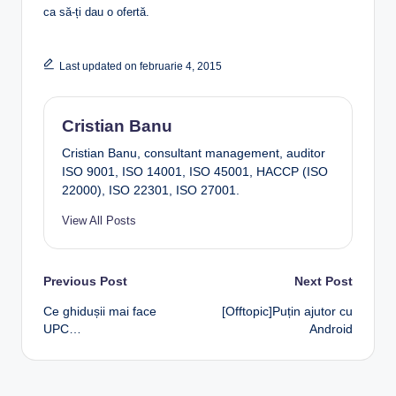
ca să-ți dau o ofertă.
Last updated on februarie 4, 2015
Cristian Banu
Cristian Banu, consultant management, auditor
ISO 9001, ISO 14001, ISO 45001, HACCP (ISO
22000), ISO 22301, ISO 27001.
View All Posts
Post
Previous Post
Next Post
Ce ghidușii mai face
[Offtopic]Puțin ajutor cu
navigation
UPC…
Android