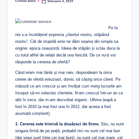
Cristian Banu
februarie 4, 2015
Posted
by
Pe la
noi s-a încetățenit expresia „clientul nostru, stăpânul
nostru”. Cât de stupidă este ne dăm seama din simpla sa
origine: epoca ceaușistă. Ideea de stăpân și sclav duce la
cu totul altfel de relații decât una fericită. De ce nu-ți voi
răspunde la cererea de ofertă?
Când eram mai tânăr și mai naiv, răspundeam la orice
cerere de ofertă entuziast, dornic să câștig orice client. Pe
măsură ce am crescut și am învățat cum merg lucrurile am
început să-mi selectez clientela. N-am crescut într-un an ca
alții în zece, dar m-am dezvoltat organic. Ultima țeapă a
fost în 2010 (a mai fost una în 2012, dar aceea a fost
asumată conștient).
1. Cererea este trimisă la douăzeci de firme.
Știu, nu sunt
singura firmă de pe piață, probabil nici nu sunt cel mai bun
(dar sigur sunt între cei mai buni), nu sunt cel mai mare, cel