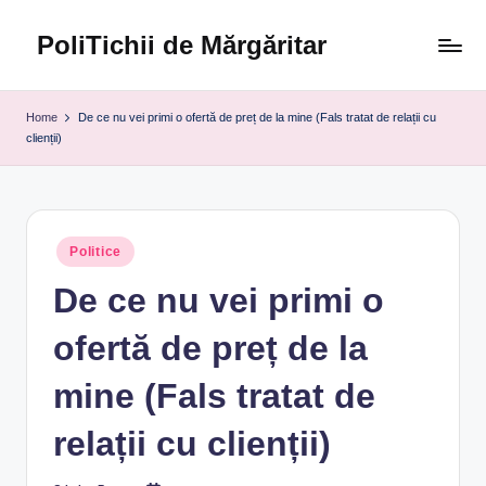
PoliTichii de Mărgăritar
Skip
to
Blogărind
content
din
Home
De ce nu vei primi o ofertă de preț de la mine (Fals tratat de relații cu
2005
clienții)
Posted
Politice
in
De ce nu vei primi o
ofertă de preț de la
mine (Fals tratat de
relații cu clienții)