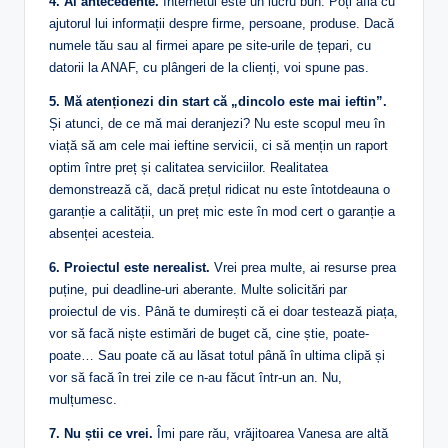
4. Ai antecedente.
Internetul este un lucru bun. Poți afla cu
ajutorul lui informații despre firme, persoane, produse. Dacă
numele tău sau al firmei apare pe site-urile de țepari, cu
datorii la ANAF, cu plângeri de la clienți, voi spune pas.
5. Mă atenționezi din start că „dincolo este mai ieftin”.
Și atunci, de ce mă mai deranjezi? Nu este scopul meu în
viață să am cele mai ieftine servicii, ci să mențin un raport
optim între preț și calitatea serviciilor. Realitatea
demonstrează că, dacă prețul ridicat nu este întotdeauna o
garanție a calității, un preț mic este în mod cert o garanție a
absenței acesteia.
6. Proiectul este nerealist.
Vrei prea multe, ai resurse prea
puține, pui deadline-uri aberante. Multe solicitări par
proiectul de vis. Până te dumirești că ei doar testează piața,
vor să facă niște estimări de buget că, cine știe, poate-
poate… Sau poate că au lăsat totul până în ultima clipă și
vor să facă în trei zile ce n-au făcut într-un an. Nu,
mulțumesc.
7. Nu știi ce vrei.
Îmi pare rău, vrăjitoarea Vanesa are altă