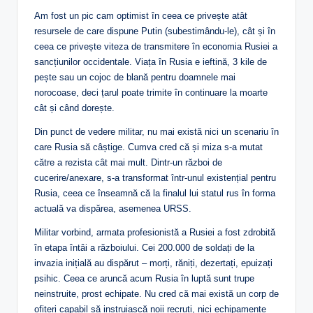
Am fost un pic cam optimist în ceea ce privește atât
resursele de care dispune Putin (subestimându-le), cât și în
ceea ce privește viteza de transmitere în economia Rusiei a
sancțiunilor occidentale. Viața în Rusia e ieftină, 3 kile de
pește sau un cojoc de blană pentru doamnele mai
norocoase, deci țarul poate trimite în continuare la moarte
cât și când dorește.
Din punct de vedere militar, nu mai există nici un scenariu în
care Rusia să câștige. Cumva cred că și miza s-a mutat
către a rezista cât mai mult. Dintr-un război de
cucerire/anexare, s-a transformat într-unul existențial pentru
Rusia, ceea ce înseamnă că la finalul lui statul rus în forma
actuală va dispărea, asemenea URSS.
Militar vorbind, armata profesionistă a Rusiei a fost zdrobită
în etapa întâi a războiului. Cei 200.000 de soldați de la
invazia inițială au dispărut – morți, răniți, dezertați, epuizați
psihic. Ceea ce aruncă acum Rusia în luptă sunt trupe
neinstruite, prost echipate. Nu cred că mai există un corp de
ofițeri capabil să instruiască noii recruți, nici echipamente