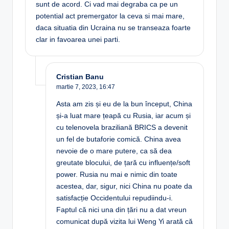
sunt de acord. Ci vad mai degraba ca pe un
potential act premergator la ceva si mai mare,
daca situatia din Ucraina nu se transeaza foarte
clar in favoarea unei parti.
Cristian Banu
martie 7, 2023,
16:47
Asta am zis și eu de la bun început, China
și-a luat mare țeapă cu Rusia, iar acum și
cu telenovela braziliană BRICS a devenit
un fel de butaforie comică. China avea
nevoie de o mare putere, ca să dea
greutate blocului, de țară cu influențe/soft
power. Rusia nu mai e nimic din toate
acestea, dar, sigur, nici China nu poate da
satisfacție Occidentului repudiindu-i.
Faptul că nici una din țări nu a dat vreun
comunicat după vizita lui Weng Yi arată că