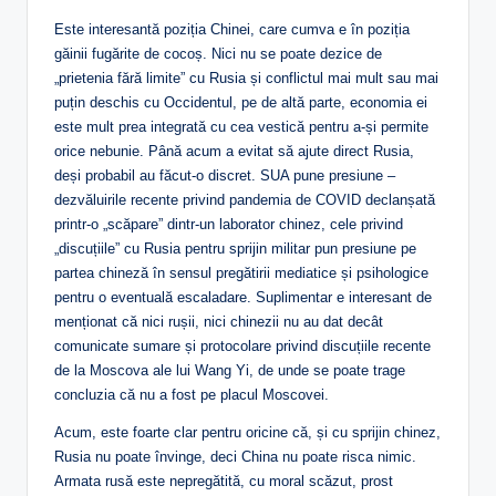
Este interesantă poziția Chinei, care cumva e în poziția
găinii fugărite de cocoș. Nici nu se poate dezice de
„prietenia fără limite” cu Rusia și conflictul mai mult sau mai
puțin deschis cu Occidentul, pe de altă parte, economia ei
este mult prea integrată cu cea vestică pentru a-și permite
orice nebunie. Până acum a evitat să ajute direct Rusia,
deși probabil au făcut-o discret. SUA pune presiune –
dezvăluirile recente privind pandemia de COVID declanșată
printr-o „scăpare” dintr-un laborator chinez, cele privind
„discuțiile” cu Rusia pentru sprijin militar pun presiune pe
partea chineză în sensul pregătirii mediatice și psihologice
pentru o eventuală escaladare. Suplimentar e interesant de
menționat că nici rușii, nici chinezii nu au dat decât
comunicate sumare și protocolare privind discuțiile recente
de la Moscova ale lui Wang Yi, de unde se poate trage
concluzia că nu a fost pe placul Moscovei.
Acum, este foarte clar pentru oricine că, și cu sprijin chinez,
Rusia nu poate învinge, deci China nu poate risca nimic.
Armata rusă este nepregătită, cu moral scăzut, prost