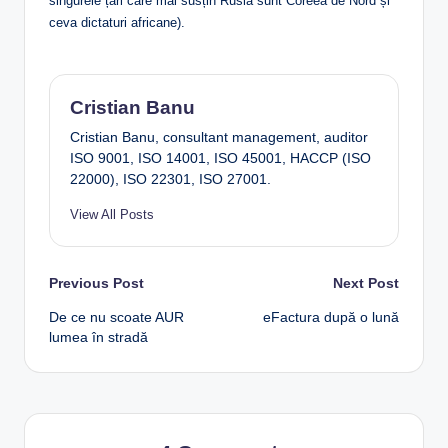
singurele țări care mai susțin Rusia sunt Coreea de Nord și
ceva dictaturi africane).
Cristian Banu
Cristian Banu, consultant management, auditor
ISO 9001, ISO 14001, ISO 45001, HACCP (ISO
22000), ISO 22301, ISO 27001.
View All Posts
Post
Previous Post
Next Post
De ce nu scoate AUR
eFactura după o lună
navigation
lumea în stradă