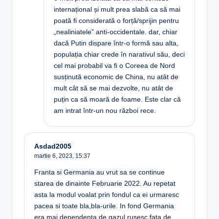
internațional și mult prea slabă ca să mai
poată fi considerată o forță/sprijin pentru
„nealiniatele” anti-occidentale. dar, chiar
dacă Putin dispare într-o formă sau alta,
populația chiar crede în narativul său, deci
cel mai probabil va fi o Coreea de Nord
susținută economic de China, nu atât de
mult cât să se mai dezvolte, nu atât de
puțin ca să moară de foame. Este clar că
am intrat într-un nou război rece.
Asdad2005
martie 6, 2023,
15:37
Franta si Germania au vrut sa se continue
starea de dinainte Februarie 2022. Au repetat
asta la modul voalat prin fondul ca ei urmaresc
pacea si toate bla,bla-urile. In fond Germania
era mai dependenta de gazul rusesc fata de