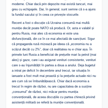
moderne. Chiar dacă prin depozite mai există tancuri, mai
greu cu echipajele. Dar, în general, sunt semne că s-a ajuns
la fundul sacului și în ceea ce privește stocurile.
Recent a fost o discuție că Ucraina consumă mai multă
muniție decât poate NATO să producă. Or, asta e valabil și
pentru Rusia, mai ales că economia ei este una
disfuncțională, din ce în ce mai afectată de sancțiuni. Sigur
că propaganda rusă mizează pe ideea că „economia nu a
scăzut decât cu 2%”, doar că realitatea nu e chiar așa. În
primele luni Rusia a beneficiat de prețurile mari la petrol (mai
ales) și gaze, care i-au asigurat venituri consistente, venituri
care s-au înjumătățit în partea a doua a anului. Deja bugetul
a intrat pe deficit în decembrie anul trecut, iar situația în
ianuarie a fost mult mai proastă și la prețurile actuale nici nu
are cum să se îmbunătățească. Chiar dacă economia a
trecut în regim de război, nu are capacitatea de a susține
„consumul” de război, nici măcar pentru muniția
convențională, de aceea discuțiile cu partea chineză privind
asistență militară se referă la muniție convențională.