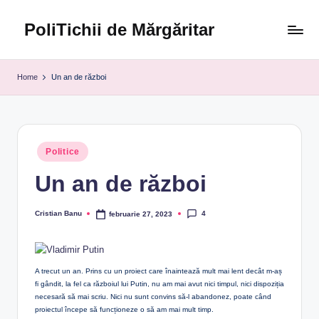
PoliTichii de Mărgăritar
Skip
to
Blogărind
content
din
Home
Un an de război
2005
Posted
Politice
in
Un an de război
4
Cristian Banu
februarie 27, 2023
Posted
by
A trecut un an. Prins cu un proiect care înaintează mult mai lent decât m-aș
fi gândit, la fel ca războiul lui Putin, nu am mai avut nici timpul, nici dispoziția
necesară să mai scriu. Nici nu sunt convins să-l abandonez, poate când
proiectul începe să funcționeze o să am mai mult timp.