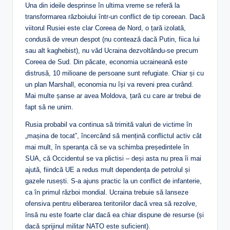
Una din ideile desprinse în ultima vreme se referă la
transformarea războiului într-un conflict de tip coreean. Dacă
viitorul Rusiei este clar Coreea de Nord, o țară izolată,
condusă de vreun despot (nu contează dacă Putin, fiica lui
sau alt kaghebist), nu văd Ucraina dezvoltându-se precum
Coreea de Sud. Din păcate, economia ucraineană este
distrusă, 10 milioane de persoane sunt refugiate. Chiar și cu
un plan Marshall, economia nu își va reveni prea curând.
Mai multe șanse ar avea Moldova, țară cu care ar trebui de
fapt să ne unim.
Rusia probabil va continua să trimită valuri de victime în
„mașina de tocat”, încercând să mențină conflictul activ cât
mai mult, în speranța că se va schimba președintele în
SUA, că Occidentul se va plictisi – deși asta nu prea îi mai
ajută, fiindcă UE a redus mult dependența de petrolul și
gazele rusești. S-a ajuns practic la un conflict de infanterie,
ca în primul război mondial. Ucraina trebuie să lanseze
ofensiva pentru eliberarea teritoriilor dacă vrea să rezolve,
însă nu este foarte clar dacă ea chiar dispune de resurse (și
dacă sprijinul militar NATO este suficient).