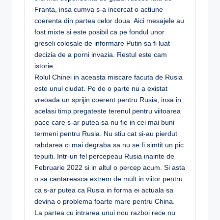
Franta, insa cumva s-a incercat o actiune
coerenta din partea celor doua. Aici mesajele au
fost mixte si este posibil ca pe fondul unor
greseli colosale de informare Putin sa fi luat
decizia de a porni invazia. Restul este cam
istorie.
Rolul Chinei in aceasta miscare facuta de Rusia
este unul ciudat. Pe de o parte nu a existat
vreoada un sprijin coerent pentru Rusia, insa in
acelasi timp pregateste terenul pentru viitoarea
pace care s-ar putea sa nu fie in cei mai buni
termeni pentru Rusia. Nu stiu cat si-au pierdut
rabdarea ci mai degraba sa nu se fi simtit un pic
tepuiti. Intr-un fel percepeau Rusia inainte de
Februarie 2022 si in altul o percep acum. Si asta
o sa cantareasca extrem de mult in viitor pentru
ca s-ar putea ca Rusia in forma ei actuala sa
devina o problema foarte mare pentru China.
La partea cu intrarea unui nou razboi rece nu