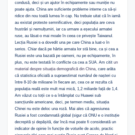
condusă, deci și un ajutor în echipamente sau muniție nu
poate ajuta. China are suficiente probleme interne ca să-și
ridice din nou toată lumea în cap. Nu trebuie uitat că în iarnă
au existat proteste semnificative, deci populația are ceva
frustrări și nemulțumiri, iar ca urmare a eșecului armatei
ruse, au lăsat-o mai moale în ceea ce privește Taiwanul.
Lecția Rusiei s-a dovedit una pe care China a luat-o în
serios. Chiar dacă pe hârtie armata lor stă bine, ca și cea a
Rusiei este una bazată pe oameni, nu pe echipamente, în
plus, nu este testată în conflicte ca cea a SUA. Am citit
un
material despre situația demografică din China
, care arăta
că statistica oficială a supraestimat numărul de nașteri cu
între 8-10 de milioane în fiecare an, cea ce ar rezulta că
populația reală este mult mai mică, 1,2 miliarde față de 1,4.
Am văzut cu toții ce s-a întâmplat cu Huawei sub
sancțiunile americane, deci, pe termen mediu, situația
Chinei nu este deloc una roză. Mai ales că agresiunea
Rusiei a fost condamnată global (sigur că ONU e o instituție
decrepită și depășită, dar încă mai poate fi considerată un
indicator de opinie în funcție de voturile de acolo, practic