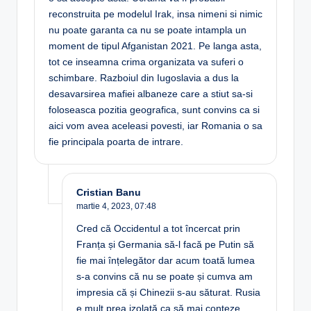
reconstruita pe modelul Irak, insa nimeni si nimic
nu poate garanta ca nu se poate intampla un
moment de tipul Afganistan 2021. Pe langa asta,
tot ce inseamna crima organizata va suferi o
schimbare. Razboiul din Iugoslavia a dus la
desavarsirea mafiei albaneze care a stiut sa-si
foloseasca pozitia geografica, sunt convins ca si
aici vom avea aceleasi povesti, iar Romania o sa
fie principala poarta de intrare.
Cristian Banu
martie 4, 2023,
07:48
Cred că Occidentul a tot încercat prin
Franța și Germania să-l facă pe Putin să
fie mai înțelegător dar acum toată lumea
s-a convins că nu se poate și cumva am
impresia că și Chinezii s-au săturat. Rusia
e mult prea izolată ca să mai conteze