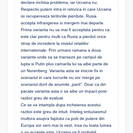
declare inchisa problema, iar Ucraina nu.
Respectiv putem intra in retorica in care Ucraina
isi recupereaza teritoriile pierdute, Rusia
accepta infrangerea si mergem mai departe.
Prima varianta nu va mai fi acceptata pentru ca
este clar pentru multi ca Rusia a pierdut orice
strop de incredere la nivelul relatiilor
internationale. Prin urmare ramana a doua
varianta unde sa se transeze pe campul de
lupta si Putin plus camarila lui sa aibe parte de
un Nurenberg. Varianta asta se inscrie fix in
scenariul in care lucrurile nu vor merge pe
scenariul dorit de anumite „parti”. Doar ca din
pacate varianta asta o sa aibe un impact post-
razboi greu de evaluat.
Ce se va intampla dupa incheierea acestui
razboi este greu de intuit. Inteleg entuziasmul
multora asupra faptului ca polii de putere din
Europa vor veni mai la vest, insa nu toata lumea
o sa accepte asta. Ucraina va fi probabil