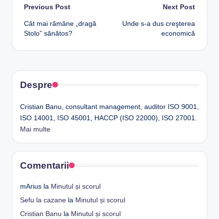
Post
Previous Post
Next Post
Cât mai rămâne „dragă
Unde s-a dus creşterea
navigation
Stolo” sănătos?
economică
Despre
Cristian Banu, consultant management, auditor ISO 9001,
ISO 14001, ISO 45001, HACCP (ISO 22000), ISO 27001.
Mai multe
Comentarii
mArius
la
Minutul și scorul
Sefu la cazane
la
Minutul și scorul
Cristian Banu
la
Minutul și scorul