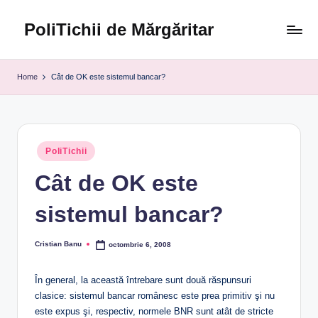
PoliTichii de Mărgăritar
Skip
to
Blogărind
content
din
Home
Cât de OK este sistemul bancar?
2005
Posted
PoliTichii
in
Cât de OK este
sistemul bancar?
Cristian Banu
octombrie 6, 2008
Posted
by
În general, la această întrebare sunt două răspunsuri
clasice: sistemul bancar românesc este prea primitiv şi nu
este expus şi, respectiv, normele BNR sunt atât de stricte