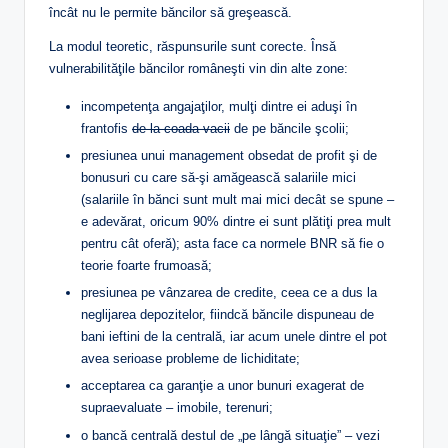
încât nu le permite băncilor să greşească.
La modul teoretic, răspunsurile sunt corecte. Însă
vulnerabilităţile băncilor româneşti vin din alte zone:
incompetenţa angajaţilor, mulţi dintre ei aduşi în
frantofis
de la coada vacii
de pe băncile şcolii;
presiunea unui management obsedat de profit şi de
bonusuri cu care să-şi amăgească salariile mici
(salariile în bănci sunt mult mai mici decât se spune –
e adevărat, oricum 90% dintre ei sunt plătiţi prea mult
pentru cât oferă); asta face ca normele BNR să fie o
teorie foarte frumoasă;
presiunea pe vânzarea de credite, ceea ce a dus la
neglijarea depozitelor, fiindcă băncile dispuneau de
bani ieftini de la centrală, iar acum unele dintre el pot
avea serioase probleme de lichiditate;
acceptarea ca garanţie a unor bunuri exagerat de
supraevaluate – imobile, terenuri;
o bancă centrală destul de „pe lângă situaţie” – vezi