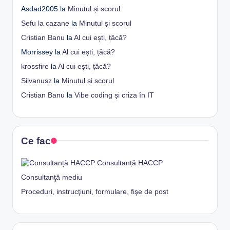
Asdad2005
la
Minutul și scorul
Sefu la cazane
la
Minutul și scorul
Cristian Banu
la
Al cui ești, țâcă?
Morrissey
la
Al cui ești, țâcă?
krossfire
la
Al cui ești, țâcă?
Silvanusz
la
Minutul și scorul
Cristian Banu
la
Vibe coding și criza în IT
Ce fac
Consultanță HACCP
Consultanţă mediu
Proceduri, instrucţiuni, formulare, fişe de post