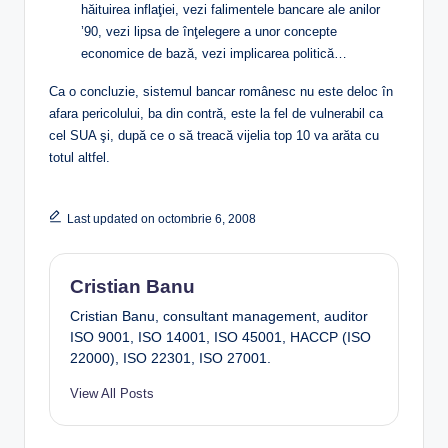
hăituirea inflaţiei, vezi falimentele bancare ale anilor
’90, vezi lipsa de înţelegere a unor concepte
economice de bază, vezi implicarea politică…
Ca o concluzie, sistemul bancar românesc nu este deloc în
afara pericolului, ba din contră, este la fel de vulnerabil ca
cel SUA şi, după ce o să treacă vijelia top 10 va arăta cu
totul altfel.
Last updated on octombrie 6, 2008
Cristian Banu
Cristian Banu, consultant management, auditor
ISO 9001, ISO 14001, ISO 45001, HACCP (ISO
22000), ISO 22301, ISO 27001.
View All Posts