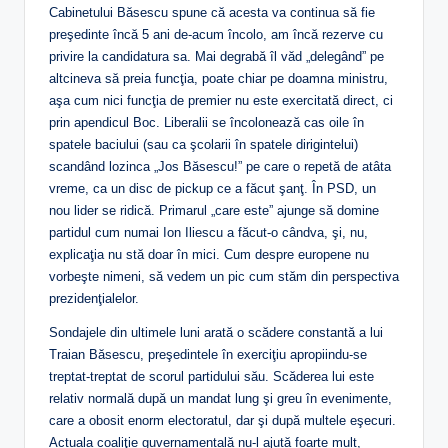
Cabinetului Băsescu spune că acesta va continua să fie
preşedinte încă 5 ani de-acum încolo, am încă rezerve cu
privire la candidatura sa. Mai degrabă îl văd „delegând” pe
altcineva să preia funcţia, poate chiar pe doamna ministru,
aşa cum nici funcţia de premier nu este exercitată direct, ci
prin apendicul Boc. Liberalii se încolonează cas oile în
spatele baciului (sau ca şcolarii în spatele dirigintelui)
scandând lozinca „Jos Băsescu!” pe care o repetă de atâta
vreme, ca un disc de pickup ce a făcut şanţ. În PSD, un
nou lider se ridică. Primarul „care este” ajunge să domine
partidul cum numai Ion Iliescu a făcut-o cândva, şi, nu,
explicaţia nu stă doar în mici. Cum despre europene nu
vorbeşte nimeni, să vedem un pic cum stăm din perspectiva
prezidenţialelor.
Sondajele din ultimele luni arată o scădere constantă a lui
Traian Băsescu, preşedintele în exerciţiu apropiindu-se
treptat-treptat de scorul partidului său. Scăderea lui este
relativ normală după un mandat lung şi greu în evenimente,
care a obosit enorm electoratul, dar şi după multele eşecuri.
Actuala coaliţie guvernamentală nu-l ajută foarte mult,