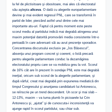
la fel de plictisitoare şi obositoare, mai ales că electoratul
său aştepta
altceva
. O dată cu alegerile europarlamentare
devine şi mai evident regresul PNL, care se transformă în
partid de lider, pierzând astfel unul dintre cele mai
importante atu-uri. Faptul că pentru moment este peste
scorul mediu al partidului indică mai degrabă atingerea unui
maxim potenţial datorită promovării media consistente într-o
perioadă în care adversarii săi au avut prezenţe sporadice.
Concentrarea discursului exclusiv pe „Jos Băsescu!”,
absenţa unui program concret şi coerent, o listă precară
pentru alegerile parlamentare conduc la dezamăgirea
electoratului propriu care se va mobiliza greu la vot. Scorul
de 16% cât are în prezent în sondaje PNL este mai degrabă
inerţial, oricum sub scorul de la alegerile parlamentare, şi
după vârful, creat mai degrabă prin expunerea mediatică din
timpul Congresului şi anunţarea candidaturii lui Antonescu,
se reînscrie pe un trend descendent. Un scor şi mai slab –
12-13%, maxim – va turna plumb în picioarele lui Crin
Antonescu şi, „ajutat” şi de cunoscuta-i inconsistenţă va
ajunge rapid în scorul partidului, sau chiar sub.