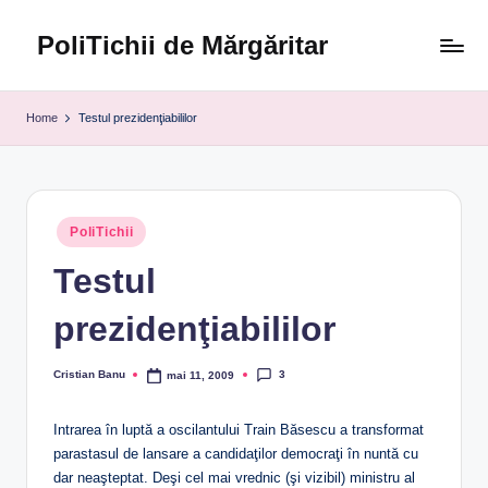
PoliTichii de Mărgăritar
Skip
to
Blogărind
content
din
Home
Testul prezidenţiabililor
2005
Posted
PoliTichii
in
Testul
prezidenţiabililor
3
Cristian Banu
mai 11, 2009
Posted
by
Intrarea în luptă a oscilantului Train Băsescu a transformat
parastasul de lansare a candidaţilor democraţi în nuntă cu
dar neaşteptat. Deşi cel mai vrednic (şi vizibil) ministru al