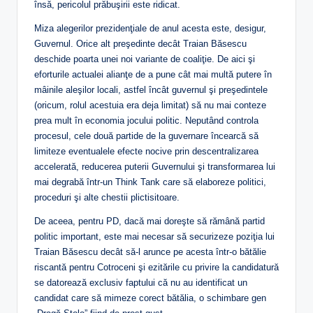
însă, pericolul prăbuşirii este ridicat.
Miza alegerilor prezidenţiale de anul acesta este, desigur,
Guvernul. Orice alt preşedinte decât Traian Băsescu
deschide poarta unei noi variante de coaliţie. De aici şi
eforturile actualei alianţe de a pune cât mai multă putere în
mâinile aleşilor locali, astfel încât guvernul şi preşedintele
(oricum, rolul acestuia era deja limitat) să nu mai conteze
prea mult în economia jocului politic. Neputând controla
procesul, cele două partide de la guvernare încearcă să
limiteze eventualele efecte nocive prin descentralizarea
accelerată, reducerea puterii Guvernului şi transformarea lui
mai degrabă într-un Think Tank care să elaboreze politici,
proceduri şi alte chestii plictisitoare.
De aceea, pentru PD, dacă mai doreşte să rămână partid
politic important, este mai necesar să securizeze poziţia lui
Traian Băsescu decât să-l arunce pe acesta într-o bătălie
riscantă pentru Cotroceni şi ezitările cu privire la candidatură
se datorează exclusiv faptului că nu au identificat un
candidat care să mimeze corect bătălia, o schimbare gen