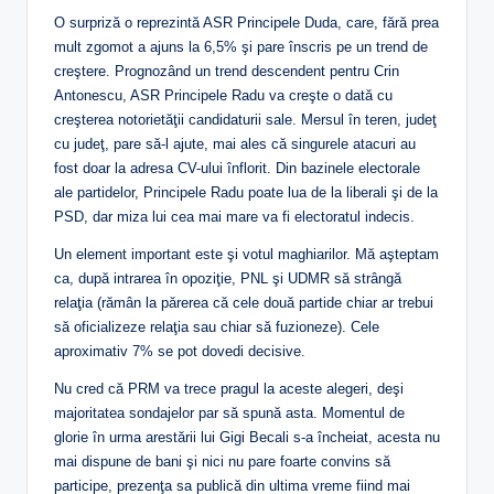
O surpriză o reprezintă ASR Principele Duda, care, fără prea
mult zgomot a ajuns la 6,5% şi pare înscris pe un trend de
creştere. Prognozând un trend descendent pentru Crin
Antonescu, ASR Principele Radu va creşte o dată cu
creşterea notorietăţii candidaturii sale. Mersul în teren, judeţ
cu judeţ, pare să-l ajute, mai ales că singurele atacuri au
fost doar la adresa CV-ului înflorit. Din bazinele electorale
ale partidelor, Principele Radu poate lua de la liberali şi de la
PSD, dar miza lui cea mai mare va fi electoratul indecis.
Un element important este şi votul maghiarilor. Mă aşteptam
ca, după intrarea în opoziţie, PNL şi UDMR să strângă
relaţia (rămân la părerea că cele două partide chiar ar trebui
să oficializeze relaţia sau chiar să fuzioneze). Cele
aproximativ 7% se pot dovedi decisive.
Nu cred că PRM va trece pragul la aceste alegeri, deşi
majoritatea sondajelor par să spună asta. Momentul de
glorie în urma arestării lui Gigi Becali s-a încheiat, acesta nu
mai dispune de bani şi nici nu pare foarte convins să
participe, prezenţa sa publică din ultima vreme fiind mai