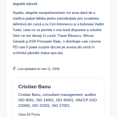
degrabă reţinută.
Aşadar, alegerile europarlamentare vor avea darul de a
clarifica parţial bătălia pentru prezidenţiale prin scoaterea
definitivă din cursă a lui Crin Antonescu şi a bufonului Vadim
Tudor, ceea ce va permite o mai bună dispunere a voturilor
între cei trei rămaşi în cursă, Traian Băsescu, Mircea
Geoană şi ASR Principele Radu, o distribuţie care convine
PD care îl poate susţine discret pe acesta din urmă în
schimbul păstrării status-quo-ului.
Last updated on mai 11, 2009
Cristian Banu
Cristian Banu, consultant management, auditor
ISO 9001, ISO 14001, ISO 45001, HACCP (ISO
22000), ISO 22301, ISO 27001.
View All Posts