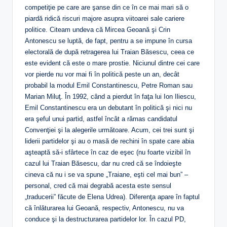
competiţie pe care are şanse din ce în ce mai mari să o
piardă ridică riscuri majore asupra viitoarei sale cariere
politice. Citeam undeva că Mircea Geoană şi Crin
Antonescu se luptă, de fapt, pentru a se impune în cursa
electorală de după retragerea lui Traian Băsescu, ceea ce
este evident că este o mare prostie. Niciunul dintre cei care
vor pierde nu vor mai fi în politică peste un an, decât
probabil la modul Emil Constantinescu, Petre Roman sau
Marian Miluţ. În 1992, când a pierdut în faţa lui Ion Iliescu,
Emil Constantinescu era un debutant în politică şi nici nu
era şeful unui partid, astfel încât a rămas candidatul
Convenţiei şi la alegerile următoare. Acum, cei trei sunt şi
liderii partidelor şi au o masă de rechini în spate care abia
aşteaptă să-i sfârtece în caz de eşec (nu foarte vizibil în
cazul lui Traian Băsescu, dar nu cred că se îndoieşte
cineva că nu i se va spune „Traiane, eşti cel mai bun” –
personal, cred că mai degrabă acesta este sensul
„traducerii” făcute de Elena Udrea). Diferenţa apare în faptul
că înlăturarea lui Geoană, respectiv, Antonescu, nu va
conduce şi la destructurarea partidelor lor. În cazul PD,