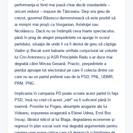
performanţa ei fiind mai joasă chiar decât standardele –
oricum reduse – impuse de Tăriceanu. Deşi era greu de
crezut, guvernul Băsescu demonstrează că este posibil să
ai miniştri mai proşti ca Vosganian, Asteluţei sau
Nicolăescu. Dacă nu se întâmplă ceva foarte spectaculos,
până în prag de alegeri preşedintele va ajunge în scorul
partidului, situaţie de unde îi va fi destul de greu să câştige.
Vadim şi Becali sunt baloane umflate conjuctural iar voturile
lui Crin Antonescu şi ASR Principlele Radu s-ar duce mai
degrabă către Mircea Geoană. Practic, preşedintele a
pierdut aproape tot electoratul pe care îl colecta dintre cei
care nu au un partid preferat sau de la PSD, PNL, UDMR,
PRM, PNG…
Implicarea în campania PD poate scoate acest partid în faţa
PSD, însă nu cred că acest „vârf” va fi suficient până în
toamnă. Prostiile lui Pogea, absenţele arogante ale lui
Videanu, expunerea exagerată a Elenei Udrea, Emil Boc
însuşi, lătratul ridicol al lui Blaga, degradarea economiei şi
regresul în plan social sunt mai degrabă argumentele pentru
crearea unei mase critice care să dorească schimbarea de