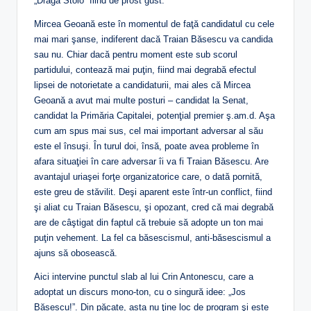
„Dragă Stolo” fiind de prost gust.
Mircea Geoană este în momentul de faţă candidatul cu cele
mai mari şanse, indiferent dacă Traian Băsescu va candida
sau nu. Chiar dacă pentru moment este sub scorul
partidului, contează mai puţin, fiind mai degrabă efectul
lipsei de notorietate a candidaturii, mai ales că Mircea
Geoană a avut mai multe posturi – candidat la Senat,
candidat la Primăria Capitalei, potenţial premier ş.am.d. Aşa
cum am spus mai sus, cel mai important adversar al său
este el însuşi. În turul doi, însă, poate avea probleme în
afara situaţiei în care adversar îi va fi Traian Băsescu. Are
avantajul uriaşei forţe organizatorice care, o dată pornită,
este greu de stăvilit. Deşi aparent este într-un conflict, fiind
şi aliat cu Traian Băsescu, şi opozant, cred că mai degrabă
are de câştigat din faptul că trebuie să adopte un ton mai
puţin vehement. La fel ca băsescismul, anti-băsescismul a
ajuns să obosească.
Aici intervine punctul slab al lui Crin Antonescu, care a
adoptat un discurs mono-ton, cu o singură idee: „Jos
Băsescu!”. Din păcate, asta nu ţine loc de program şi este