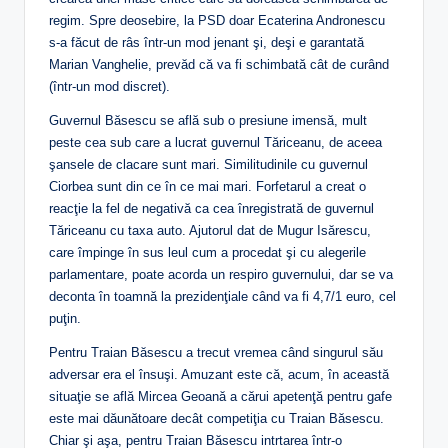
regim. Spre deosebire, la PSD doar Ecaterina Andronescu
s-a făcut de râs într-un mod jenant şi, deşi e garantată
Marian Vanghelie, prevăd că va fi schimbată cât de curând
(într-un mod discret).
Guvernul Băsescu se află sub o presiune imensă, mult
peste cea sub care a lucrat guvernul Tăriceanu, de aceea
şansele de clacare sunt mari. Similitudinile cu guvernul
Ciorbea sunt din ce în ce mai mari. Forfetarul a creat o
reacţie la fel de negativă ca cea înregistrată de guvernul
Tăriceanu cu taxa auto. Ajutorul dat de Mugur Isărescu,
care împinge în sus leul cum a procedat şi cu alegerile
parlamentare, poate acorda un respiro guvernului, dar se va
deconta în toamnă la prezidenţiale când va fi 4,7/1 euro, cel
puţin.
Pentru Traian Băsescu a trecut vremea când singurul său
adversar era el însuşi. Amuzant este că, acum, în această
situaţie se află Mircea Geoană a cărui apetenţă pentru gafe
este mai dăunătoare decât competiţia cu Traian Băsescu.
Chiar şi aşa, pentru Traian Băsescu intrtarea într-o