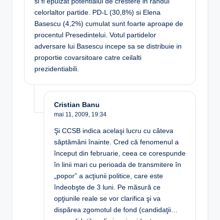
si fi epuizat potentialul de crestere in randul
celorlaltor partide. PD-L (30,8%) si Elena
Basescu (4,2%) cumulat sunt foarte aproape de
procentul Presedintelui. Votul partidelor
adversare lui Basescu incepe sa se distribuie in
proportie covarsitoare catre ceilalti
prezidentiabili.
Cristian Banu
mai 11, 2009,
19:34
Şi CCSB indica acelaşi lucru cu câteva
săptămâni înainte. Cred că fenomenul a
început din februarie, ceea ce corespunde
în linii mari cu perioada de transmitere în
„popor” a acţiunii politice, care este
îndeobşte de 3 luni. Pe măsură ce
opţiunile reale se vor clarifica şi va
dispărea zgomotul de fond (candidaţii…