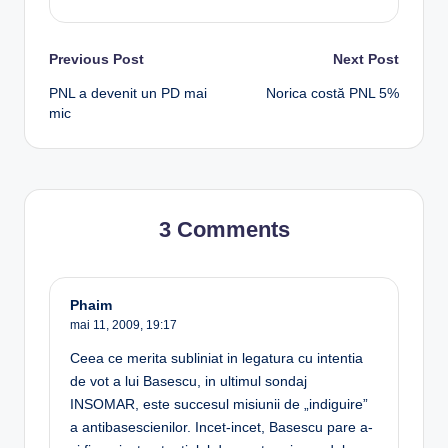
Post
Previous Post
Next Post
PNL a devenit un PD mai
Norica costă PNL 5%
navigation
mic
3 Comments
Phaim
mai 11, 2009,
19:17
Ceea ce merita subliniat in legatura cu intentia
de vot a lui Basescu, in ultimul sondaj
INSOMAR, este succesul misiunii de „indiguire”
a antibasescienilor. Incet-incet, Basescu pare a-