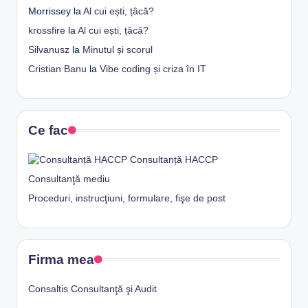
Morrissey
la
Al cui ești, țâcă?
krossfire
la
Al cui ești, țâcă?
Silvanusz
la
Minutul și scorul
Cristian Banu
la
Vibe coding și criza în IT
Ce fac
Consultanță HACCP
Consultanţă mediu
Proceduri, instrucţiuni, formulare, fişe de post
Firma mea
Consaltis Consultanţă şi Audit