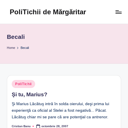
PoliTichii de Mărgăritar
Skip
to
Blogărind
content
din
2005
Becali
Home
Becali
Posted
PoliTichii
in
Şi tu, Marius?
Şi Marius Lăcătuş intră în solda oierului, deşi prima lui
experienţă ca oficial al Stelei a fost negativă... Păcat.
Lăcătuş chiar mi se pare că are potenţial ca antrenor.
Cristian Banu
octombrie 28, 2007
Posted