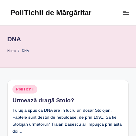
PoliTichii de Mărgăritar
Skip
to
Blogărind
content
din
2005
DNA
Home
DNA
Posted
PoliTichii
in
Urmează dragă Stolo?
Ţuluş a spus că DNA are în lucru un dosar Stolojan.
Faptele sunt destul de nebuloase, de prin 1991. Să fie
Stolojan următorul? Traian Băsescu ar împuşca prin asta
doi…