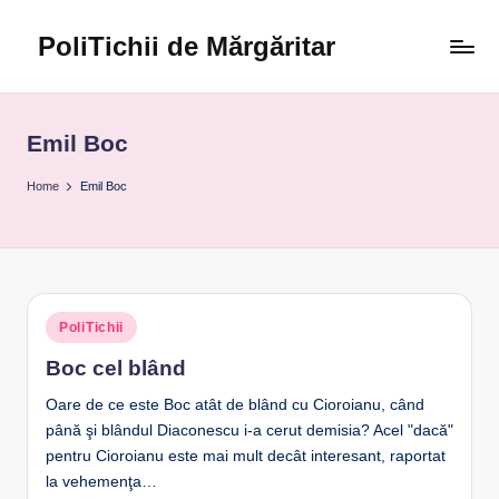
PoliTichii de Mărgăritar
Skip
to
Blogărind
content
din
2005
Emil Boc
Home
Emil Boc
Posted
PoliTichii
in
Boc cel blând
Oare de ce este Boc atât de blând cu Cioroianu, când
până şi blândul Diaconescu i-a cerut demisia? Acel "dacă"
pentru Cioroianu este mai mult decât interesant, raportat
la vehemenţa…