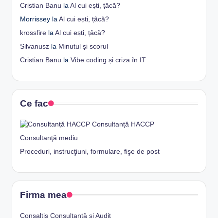
Cristian Banu
la
Al cui ești, țâcă?
Morrissey
la
Al cui ești, țâcă?
krossfire
la
Al cui ești, țâcă?
Silvanusz
la
Minutul și scorul
Cristian Banu
la
Vibe coding și criza în IT
Ce fac
Consultanță HACCP
Consultanţă mediu
Proceduri, instrucţiuni, formulare, fişe de post
Firma mea
Consaltis Consultanţă şi Audit