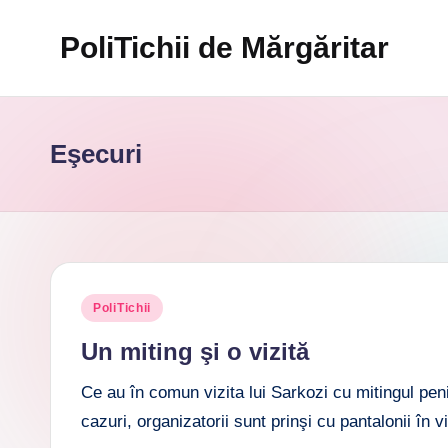
PoliTichii de Mărgăritar
Skip
to
Blogărind
content
din
2005
Eşecuri
Posted
PoliTichii
in
Un miting şi o vizită
Ce au în comun vizita lui Sarkozi cu mitingul penib
cazuri, organizatorii sunt prinşi cu pantalonii în v