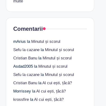
multe
Comentarii
mArius
la
Minutul și scorul
Sefu la cazane
la
Minutul și scorul
Cristian Banu
la
Minutul și scorul
Asdad2005
la
Minutul și scorul
Sefu la cazane
la
Minutul și scorul
Cristian Banu
la
Al cui ești, țâcă?
Morrissey
la
Al cui ești, țâcă?
krossfire
la
Al cui ești, țâcă?