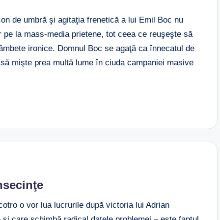
on de umbră şi agitaţia frenetică a lui Emil Boc nu
r pe la mass-media prietene, tot ceea ce reuşeşte să
 zâmbete ironice. Domnul Boc se agaţă ca înnecatul de
e să mişte prea multă lume în ciuda campaniei masive
nsecinţe
tro o vor lua lucrurile după victoria lui Adrian
 şi care schimbă radical datele problemei – este faptul