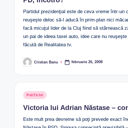
Partidul prezidenţial este de ceva vreme într-un c
reuşeşte deloc să-l aducă în prim-plan nici măca
facă micuţul lider de la Cluj fiind să stârnească
un pai de ideea taxei auto, idee care nu reuşeşt
făcută de Realitatea tv.
februarie 26, 2008
Cristian Banu
Posted
by
Posted
PoliTichii
in
Victoria lui Adrian Năstase – co
Este mult prea devreme să poţi prevede exact înco
Năstase în PSD. Singura consecinţă previzibilă –