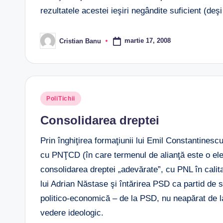
rezultatele acestei ieşiri negândite suficient (deş
martie 17, 2008
Cristian Banu
Posted
by
Posted
PoliTichii
in
Consolidarea dreptei
Prin înghiţirea formaţiunii lui Emil Constantinescu 
cu PNŢCD (în care termenul de alianţă este o eleg
consolidarea dreptei „adevărate”, cu PNL în calit
lui Adrian Năstase şi întărirea PSD ca partid de s
politico-economică – de la PSD, nu neapărat de 
vedere ideologic.