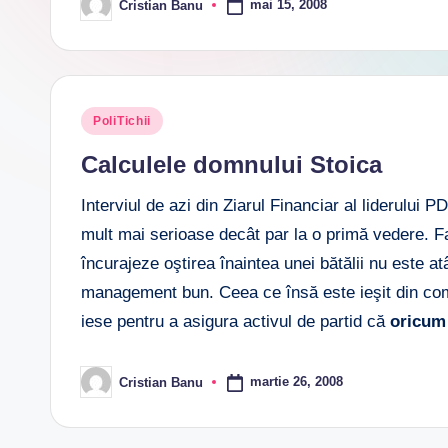
mai 15, 2008
Cristian Banu
Posted
by
Posted
PoliTichii
in
Calculele domnului Stoica
Interviul de azi din Ziarul Financiar al liderului
mult mai serioase decât par la o primă vedere. Fa
încurajeze oştirea înaintea unei bătălii nu este a
management bun. Ceea ce însă este ieşit din comun
iese pentru a asigura activul de partid că
oricum
martie 26, 2008
Cristian Banu
Posted
by