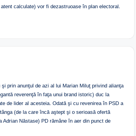
i atent calculate) vor fi dezastruoase în plan electoral.
şi prin anunţul de azi al lui Marian Miluţ privind alianţa
antă reverenţă în faţa unui brand istoric) duc la
ate de lider al acesteia. Odată şi cu revenirea în PSD a
tânga (de la care încă aştept şi o serioasă ofertă
la Adrian Năstase) PD rămâne în aer din punct de