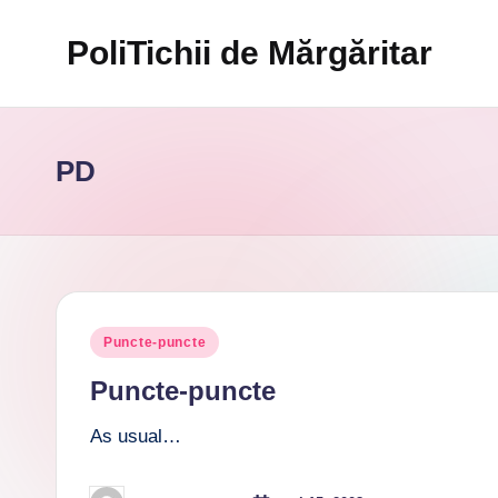
PoliTichii de Mărgăritar
Skip
to
Blogărind
content
din
2005
PD
Posted
Puncte-puncte
in
Puncte-puncte
As usual…