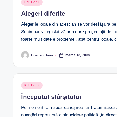
Posted
PoliTichii
in
Alegeri diferite
Alegerile locale din acest an se vor desfăşura pe
Schimbarea legislativă prin care preşedinţii de co
foarte mult datele problemei, atât pentru locale, c
martie 18, 2008
Cristian Banu
Posted
by
Posted
PoliTichii
in
Începutul sfârşitului
Pe moment, am spus că ieşirea lui Traian Băsescu
nuanţări reprezintă o sinucidere politică „în direc