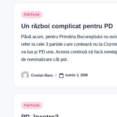
Posted
PoliTichii
in
Un război complicat pentru PD
Până acum, pentru Primăria Bucureştiului nu exis
refer la cele 3 partide care contează nu la Cozm
va lua şi PD una. Acesta continuă să facă sondaje 
de nominalizare cât pot.
martie 3, 2008
Cristian Banu
Posted
by
Posted
PoliTichii
in
PD, încotro?