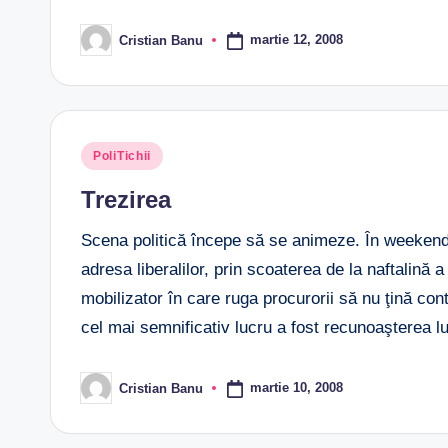
martie 12, 2008
Cristian Banu
Posted
by
Posted
PoliTichii
in
Trezirea
Scena politică începe să se animeze. În weekend 
adresa liberalilor, prin scoaterea de la naftalină 
mobilizator în care ruga procurorii să nu ţină cont 
cel mai semnificativ lucru a fost recunoaşterea l
martie 10, 2008
Cristian Banu
Posted
by