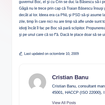
guvernul Boc, el şi cu Crin se duc la Băsescu să-i 
Gâgă nu le trece prin cap că Traian Băsescu însuşi
decât al lor. Ideea era ca PNL şi PSD să-şi asume l
zile, timp în care nici nu are timp să afle unde sunt 
idioţi încât îl fac pe Boc să pară sclipitor. Propunere
şi pe unul care că so f”ă. Dacă le place doar să se ui
Last updated on octombrie 10, 2009
Cristian Banu
Cristian Banu, consultant ma
45001, HACCP (ISO 22000), I
View All Posts