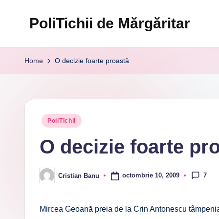
PoliTichii de Mărgăritar
Skip
to
Blogărind
content
din
Home
O decizie foarte proastă
2005
Posted
PoliTichii
in
O decizie foarte pr
7
octombrie 10, 2009
Cristian Banu
Posted
by
Mircea Geoană preia de la Crin Antonescu tâmpenia