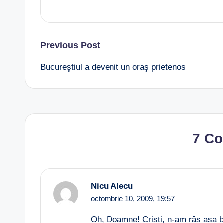
Post
Previous Post
Bucureştiul a devenit un oraş prietenos
navigation
7 C
Nicu Alecu
octombrie 10, 2009,
19:57
Oh, Doamne! Cristi, n-am râs așa bi