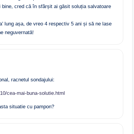
 bine, cred că în sfârșit ai găsit soluția salvatoare
a’ lung așa, de vreo 4 respectiv 5 ani și să ne lase
ne neguvernată!
onal, racnetul sondajului:
/10/cea-mai-buna-solutie.html
asta situatie cu pampon?