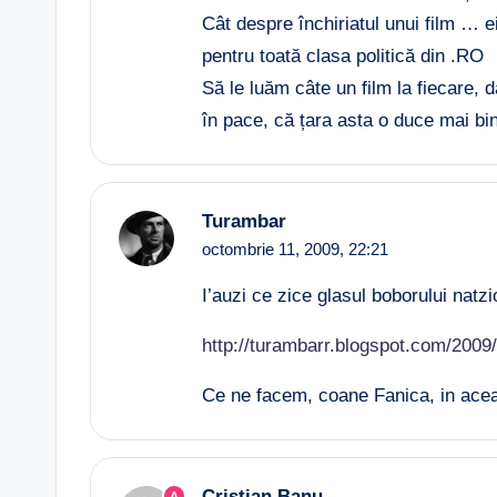
Cât despre închiriatul unui film … ei
pentru toată clasa politică din .RO
Să le luăm câte un film la fiecare, d
în pace, că țara asta o duce mai bi
Turambar
octombrie 11, 2009,
22:21
I’auzi ce zice glasul boborului natzi
http://turambarr.blogspot.com/2009
Ce ne facem, coane Fanica, in ace
Cristian Banu
A