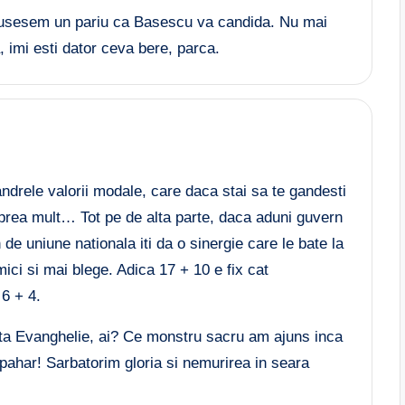
usesem un pariu ca Basescu va candida. Nu mai
, imi esti dator ceva bere, parca.
ndrele valorii modale, care daca stai sa te gandesti
 prea mult… Tot pe de alta parte, daca aduni guvern
de uniune nationala iti da o sinergie care le bate la
mici si mai blege. Adica 17 + 10 e fix cat
 6 + 4.
nta Evanghelie, ai? Ce monstru sacru am ajuns inca
 pahar! Sarbatorim gloria si nemurirea in seara