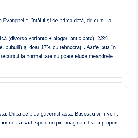
a Evanghelie, întâiul şi de prima dată, de cum l-ai
tică (diverse variante + alegeri anticipate), 22%
e, bubulii) şi doar 17% cu tehnocraţii. Astfel pus în
, recursul la normalitate nu poate eluda meandrele
sta. Dupa ce pica guvernul asta, Basescu ar fi venit
hnocrat ca sa-ti spele un pic imaginea. Daca propun