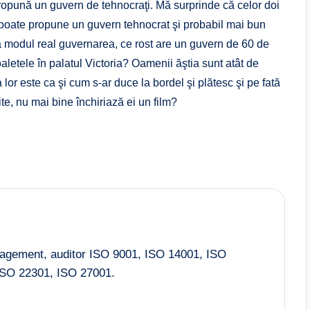
propună un guvern de tehnocraţi. Mă surprinde că celor doi
 poate propune un guvern tehnocrat şi probabil mai bun
a modul real guvernarea, ce rost are un guvern de 60 de
toaletele în palatul Victoria? Oamenii ăştia sunt atât de
a lor este ca şi cum s-ar duce la bordel şi plătesc şi pe fată
te, nu mai bine închiriază ei un film?
nagement, auditor ISO 9001, ISO 14001, ISO
SO 22301, ISO 27001.