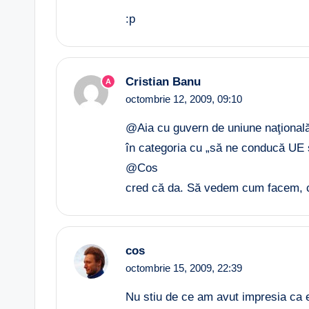
:p
Cristian Banu
A
octombrie 12, 2009,
09:10
@Aia cu guvern de uniune naţional
în categoria cu „să ne conducă UE s
@Cos
cred că da. Să vedem cum facem, c
cos
octombrie 15, 2009,
22:39
Nu stiu de ce am avut impresia ca e