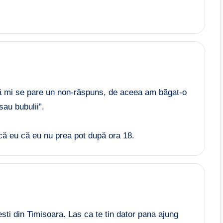
ă mi se pare un non-răspuns, de aceea am băgat-o
au bubulii”.
ă eu că eu nu prea pot după ora 18.
sti din Timisoara. Las ca te tin dator pana ajung