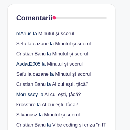
Comentarii
mArius
la
Minutul și scorul
Sefu la cazane
la
Minutul și scorul
Cristian Banu
la
Minutul și scorul
Asdad2005
la
Minutul și scorul
Sefu la cazane
la
Minutul și scorul
Cristian Banu
la
Al cui ești, țâcă?
Morrissey
la
Al cui ești, țâcă?
krossfire
la
Al cui ești, țâcă?
Silvanusz
la
Minutul și scorul
Cristian Banu
la
Vibe coding și criza în IT