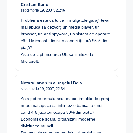
Cristian Banu
septembrie 19, 2007,
21:46
Problema este că tu ca firmuliţă „de garaj” te-ai
mai apuca să dezvolţi un media player, un
browser, un anti spyware, un sistem de operare
când Microsoft dintr-un condei îţi fură 95% din
piaţă?
Asta de fapt încearcă UE să limiteze la
Microsoft.
Notarul anonim al regelui Bela
septembrie 19, 2007,
22:34
Asta pot reformula asa: eu ca firmulita de garaj
m-as mai apuca sa infiintez o banca, atunci
cand 4-5 jucatori ocupa 80% din piata?
Economii de scara, organizatii moderne,
diviziunea muncii….
De-asta zic ca poate modelul viitorului este