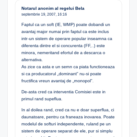
Notarul anonim al regelui Bela
septembrie 19, 2007,
16:16
Faptul ca un soft (IE, WMP) poate dobandi un
avantaj major numai prin faptul ca este inclus
intr-un sistem de operare popular inseamna ca
diferenta dintre el si concurenta (FF,..) este
minora, nemeritand efortul de a descarca o
alternativa.
As zice ca asta e un semn ca piata functioneaza
si ca producatorul „dominant” nu-si poate
fructifica vreun avantaj de „monopol”.
De-asta cred ca interventia Comisiei este in
primul rand supeflua.
In al doilea rand, cred ca nu e doar superflua, ci
daunatoare, pentru ca franeaza inovarea. Poate
modelul de softuri independente, ruland pe un
sistem de operare separat de ele, pur si simplu