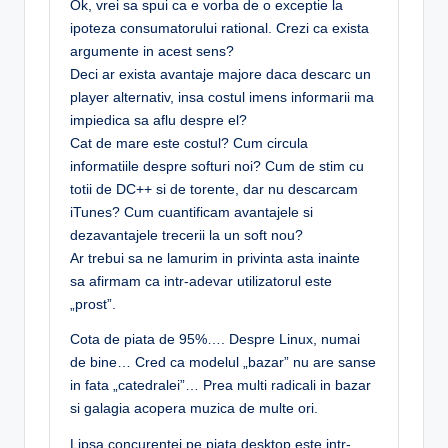
Ok, vrei sa spui ca e vorba de o exceptie la
ipoteza consumatorului rational. Crezi ca exista
argumente in acest sens?
Deci ar exista avantaje majore daca descarc un
player alternativ, insa costul imens informarii ma
impiedica sa aflu despre el?
Cat de mare este costul? Cum circula
informatiile despre softuri noi? Cum de stim cu
totii de DC++ si de torente, dar nu descarcam
iTunes? Cum cuantificam avantajele si
dezavantajele trecerii la un soft nou?
Ar trebui sa ne lamurim in privinta asta inainte
sa afirmam ca intr-adevar utilizatorul este
„prost”.
Cota de piata de 95%…. Despre Linux, numai
de bine… Cred ca modelul „bazar” nu are sanse
in fata „catedralei”… Prea multi radicali in bazar
si galagia acopera muzica de multe ori.
Lipsa concurentei pe piata desktop este intr-