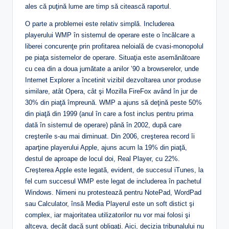
ales că puţină lume are timp să citească raportul.
O parte a problemei este relativ simplă. Includerea
playerului WMP în sistemul de operare este o încălcare a
liberei concurenţe prin profitarea neloială de cvasi-monopolul
pe piaţa sistemelor de operare. Situaţia este asemănătoare
cu cea din a doua jumătate a anilor ’90 a browserelor, unde
Internet Explorer a încetinit vizibil dezvoltarea unor produse
similare, atât Opera, cât şi Mozilla FireFox având în jur de
30% din piaţă împreună. WMP a ajuns să deţină peste 50%
din piaţă din 1999 (anul în care a fost inclus pentru prima
dată în sistemul de operare) până în 2002, după care
creşterile s-au mai diminuat. Din 2006, creşterea record îi
aparţine playerului Apple, ajuns acum la 19% din piaţă,
destul de aproape de locul doi, Real Player, cu 22%.
Creşterea Apple este legată, evident, de succesul iTunes, la
fel cum succesul WMP este legat de includerea în pachetul
Windows. Nimeni nu protestează pentru NotePad, WordPad
sau Calculator, însă Media Playerul este un soft distict şi
complex, iar majoritatea utilizatorilor nu vor mai folosi şi
altceva, decât dacă sunt obligaţi. Aici, decizia tribunalului nu