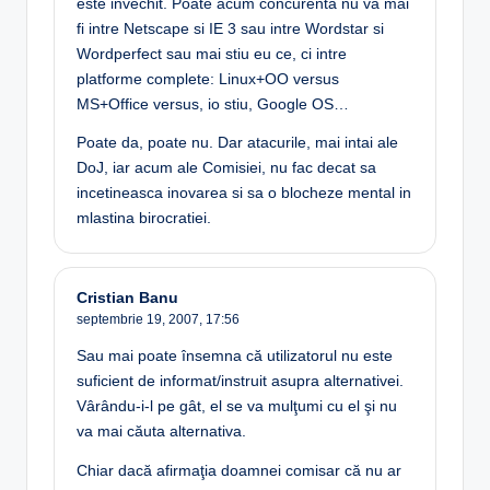
este invechit. Poate acum concurenta nu va mai
fi intre Netscape si IE 3 sau intre Wordstar si
Wordperfect sau mai stiu eu ce, ci intre
platforme complete: Linux+OO versus
MS+Office versus, io stiu, Google OS…
Poate da, poate nu. Dar atacurile, mai intai ale
DoJ, iar acum ale Comisiei, nu fac decat sa
incetineasca inovarea si sa o blocheze mental in
mlastina birocratiei.
Cristian Banu
septembrie 19, 2007,
17:56
Sau mai poate însemna că utilizatorul nu este
suficient de informat/instruit asupra alternativei.
Vârându-i-l pe gât, el se va mulţumi cu el şi nu
va mai căuta alternativa.
Chiar dacă afirmaţia doamnei comisar că nu ar