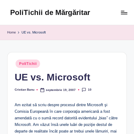
PoliTichii de Mărgăritar
Skip
to
Blogărind
content
din
Home
UE vs. Microsoft
2005
Posted
PoliTichii
in
UE vs. Microsoft
10
Cristian Banu
septembrie 19, 2007
Posted
by
Am ezitat să scriu despre procesul dintre Microsoft şi
Comisia Europeană în care corporaţia americană a fost
amendată cu o sumă record datorită evidentului „bias” către
Microsoft. Am văzut însă unele luări de poziţie destul de
departe de realitate încât poate ar trebui unele lămuriri, mai