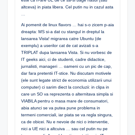
este ca n-are UE de ce sa-si bage nasul (sau
altceva) in piata libera. Cel putin nu in cazul asta
…
Ai pomenit de linux flavors … hai s-o zicem p-aia
dreapta: MS si-a dat cu stangul in dreptul la
lansarea Vista! migrarea catre Ubuntu (de
exemplu) a userilor cat de cat avizati s-a
TRIPLAT dupa lansarea Vista. Si nu vorbesc de
IT geeks aici, ci de studenti, cadre didactice,
jurnalisti, manageri … oameni cu un pic de cap,
dar fara pretentii IT-stice. Nu discutam motivele
(ele sunt legate strict de economia utilizarii unui
computer) ci sarim diect la concluzii: in clipa in
care un SO va reprezenta o alternitava simpla si
VIABILA pentru o masa mare de consumatori,
abia atunci se va putea pune problema in
termeni comerciali, iar piata se va regla singura,
ca de obicei. Nu e nevoie de nici o interventie,
nici a UE nici a altcuiva … sau cel putin nu pe