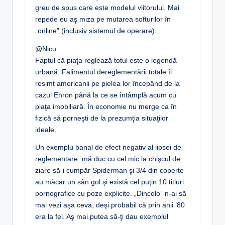
greu de spus care este modelul viitorului. Mai
repede eu aş miza pe mutarea softurilor în
„online” (inclusiv sistemul de operare).
@Nicu
Faptul că piaţa reglează totul este o legendă
urbană. Falimentul dereglementării totale îl
resimt americanii pe pielea lor începând de la
cazul Enron până la ce se întâmplă acum cu
piaţa imobiliară. În economie nu merge ca în
fizică să porneşti de la prezumţia situaţilor
ideale.
Un exemplu banal de efect negativ al lipsei de
reglementare: mă duc cu cel mic la chişcul de
ziare să-i cumpăr Spiderman şi 3/4 din coperte
au măcar un sân gol şi există cel puţin 10 titluri
pornografice cu poze explicite. „Dincolo” n-ai să
mai vezi aşa ceva, deşi probabil că prin anii ’80
era la fel. Aş mai putea să-ţi dau exemplul