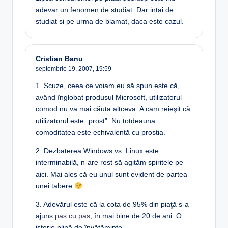
adevar un fenomen de studiat. Dar intai de
studiat si pe urma de blamat, daca este cazul.
Cristian Banu
septembrie 19, 2007,
19:59
1. Scuze, ceea ce voiam eu să spun este că,
având înglobat produsul Microsoft, utilizatorul
comod nu va mai căuta altceva. A cam reieşit că
utilizatorul este „prost”. Nu totdeauna
comoditatea este echivalentă cu prostia.
2. Dezbaterea Windows vs. Linux este
interminabilă, n-are rost să agităm spiritele pe
aici. Mai ales că eu unul sunt evident de partea
unei tabere
3. Adevărul este că la cota de 95% din piaţă s-a
ajuns
pas cu pas
, în mai bine de 20 de ani. O
istorie plină de învăţăminte…