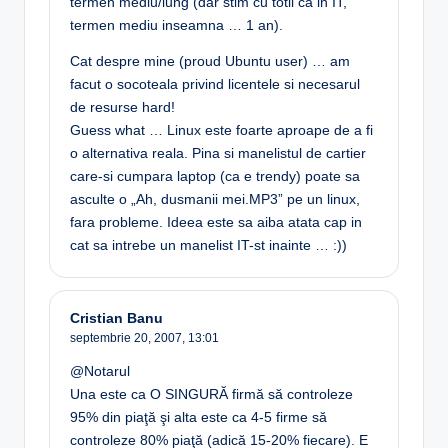
termen mediu/lung (dar stim cu totii ca in IT,
termen mediu inseamna … 1 an).
Cat despre mine (proud Ubuntu user) … am
facut o socoteala privind licentele si necesarul
de resurse hard!
Guess what … Linux este foarte aproape de a fi
o alternativa reala. Pina si manelistul de cartier
care-si cumpara laptop (ca e trendy) poate sa
asculte o „Ah, dusmanii mei.MP3” pe un linux,
fara probleme. Ideea este sa aiba atata cap in
cat sa intrebe un manelist IT-st inainte … :))
Cristian Banu
septembrie 20, 2007,
13:01
@Notarul
Una este ca O SINGURĂ firmă să controleze
95% din piaţă şi alta este ca 4-5 firme să
controleze 80% piaţă (adică 15-20% fiecare). E