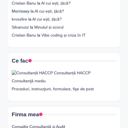
Cristian Banu
la
Al cui ești, țâcă?
Morrissey
la
Al cui ești, țâcă?
krossfire
la
Al cui ești, țâcă?
Silvanusz
la
Minutul și scorul
Cristian Banu
la
Vibe coding și criza în IT
Ce fac
Consultanță HACCP
Consultanţă mediu
Proceduri, instrucţiuni, formulare, fişe de post
Firma mea
Consaltis Consultanţă şi Audit