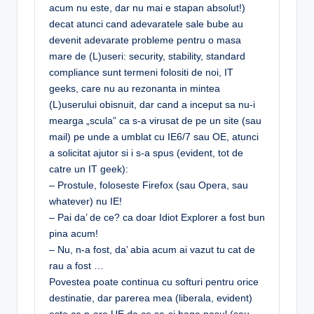
acum nu este, dar nu mai e stapan absolut!)
decat atunci cand adevaratele sale bube au
devenit adevarate probleme pentru o masa
mare de (L)useri: security, stability, standard
compliance sunt termeni folositi de noi, IT
geeks, care nu au rezonanta in mintea
(L)userului obisnuit, dar cand a inceput sa nu-i
mearga „scula” ca s-a virusat de pe un site (sau
mail) pe unde a umblat cu IE6/7 sau OE, atunci
a solicitat ajutor si i s-a spus (evident, tot de
catre un IT geek):
– Prostule, foloseste Firefox (sau Opera, sau
whatever) nu IE!
– Pai da’ de ce? ca doar Idiot Explorer a fost bun
pina acum!
– Nu, n-a fost, da’ abia acum ai vazut tu cat de
rau a fost …
Povestea poate continua cu softuri pentru orice
destinatie, dar parerea mea (liberala, evident)