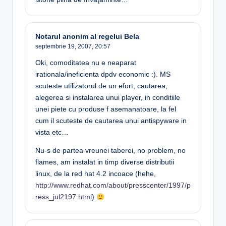
Notarul anonim al regelui Bela
septembrie 19, 2007,
20:57
Oki, comoditatea nu e neaparat
irationala/ineficienta dpdv economic :). MS
scuteste utilizatorul de un efort, cautarea,
alegerea si instalarea unui player, in conditiile
unei piete cu produse f asemanatoare, la fel
cum il scuteste de cautarea unui antispyware in
vista etc…
Nu-s de partea vreunei taberei, no problem, no
flames, am instalat in timp diverse distributii
linux, de la red hat 4.2 incoace (hehe,
http://www.redhat.com/about/presscenter/1997/p
ress_jul2197.html
)