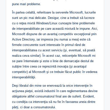
pune mari probleme.
În partea celaltă, referitoare la serverele Microsoft, lucrurile
sunt un pic mai delicate. Desigur, cine a trebuit să lucreze
cu o reţea mixtă Windows/Linux cunoaşte bine problemele
de interoperabilitate pe care această mixtură le impune. Aici,
Microsoft dispune de un avantaj competitiv excepţional prin
Active Directory, iar impresia (nu numai a mea) este că
firmele concurente sunt interesate în primul rând de
interoperabilitatea cu acest serviciu (şi, eventual, să poată
realiza ceva similar). În acest caz, reticenţele Microsoft mi
se pare întemeiate şi este o linie de demarcaţie destul de
subţire între ceea ce reprezintă inovaţia (şi avantajul
competitiv) al Microsoft şi ce trebuie făcut public în vederea
interoperabilităţii.
Deşi libralul din mine se enervează la orice intervenţie în
acţiunea pieţei, există industrii în care reglementarea devine
obligatorie altfel consumatorul final are de suferit. Evident,
cu condiţia ca intervenţia să nu fie în favoarea uneia dintre
părţi, ci doar a consumatorului.