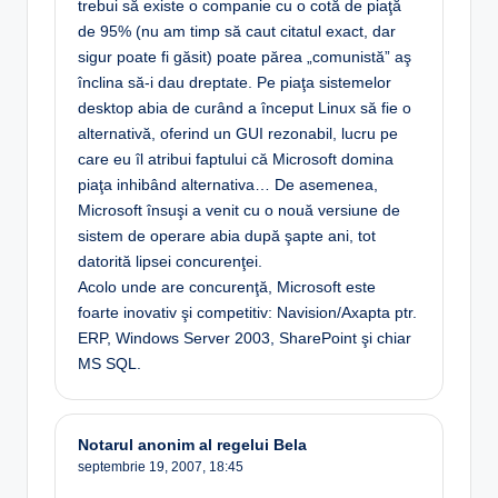
trebui să existe o companie cu o cotă de piaţă
de 95% (nu am timp să caut citatul exact, dar
sigur poate fi găsit) poate părea „comunistă” aş
înclina să-i dau dreptate. Pe piaţa sistemelor
desktop abia de curând a început Linux să fie o
alternativă, oferind un GUI rezonabil, lucru pe
care eu îl atribui faptului că Microsoft domina
piaţa inhibând alternativa… De asemenea,
Microsoft însuşi a venit cu o nouă versiune de
sistem de operare abia după şapte ani, tot
datorită lipsei concurenţei.
Acolo unde are concurenţă, Microsoft este
foarte inovativ şi competitiv: Navision/Axapta ptr.
ERP, Windows Server 2003, SharePoint şi chiar
MS SQL.
Notarul anonim al regelui Bela
septembrie 19, 2007,
18:45