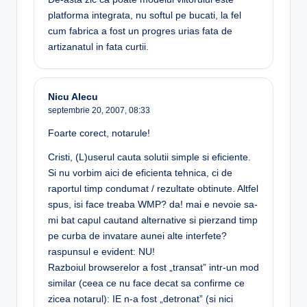
platforma integrata, nu softul pe bucati, la fel
cum fabrica a fost un progres urias fata de
artizanatul in fata curtii.
Nicu Alecu
septembrie 20, 2007,
08:33
Foarte corect, notarule!
Cristi, (L)userul cauta solutii simple si eficiente.
Si nu vorbim aici de eficienta tehnica, ci de
raportul timp condumat / rezultate obtinute. Altfel
spus, isi face treaba WMP? da! mai e nevoie sa-
mi bat capul cautand alternative si pierzand timp
pe curba de invatare aunei alte interfete?
raspunsul e evident: NU!
Razboiul browserelor a fost „transat” intr-un mod
similar (ceea ce nu face decat sa confirme ce
zicea notarul): IE n-a fost „detronat” (si nici