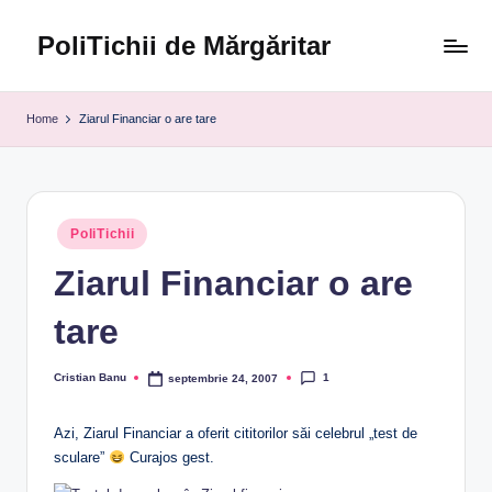
PoliTichii de Mărgăritar
Skip
to
Blogărind
content
din
Home
Ziarul Financiar o are tare
2005
Posted
PoliTichii
in
Ziarul Financiar o are
tare
1
Cristian Banu
septembrie 24, 2007
Posted
by
Azi, Ziarul Financiar a oferit cititorilor săi celebrul „test de
sculare”
Curajos gest.