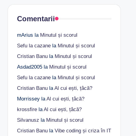
Comentarii
mArius
la
Minutul și scorul
Sefu la cazane
la
Minutul și scorul
Cristian Banu
la
Minutul și scorul
Asdad2005
la
Minutul și scorul
Sefu la cazane
la
Minutul și scorul
Cristian Banu
la
Al cui ești, țâcă?
Morrissey
la
Al cui ești, țâcă?
krossfire
la
Al cui ești, țâcă?
Silvanusz
la
Minutul și scorul
Cristian Banu
la
Vibe coding și criza în IT