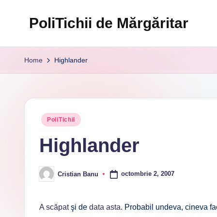
PoliTichii de Mărgăritar
Skip
to
Blogărind
content
din
Home
Highlander
2005
Posted
PoliTichii
in
Highlander
octombrie 2, 2007
Cristian Banu
Posted
by
A scăpat
şi de
data asta
. Probabil undeva, cineva f