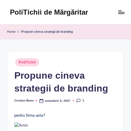
PoliTichii de Mărgăritar
Skip
to
Blogărind
content
din
Home
Propune cineva strategii de branding
2005
Posted
PoliTichii
in
Propune cineva
strategii de branding
1
Cristian Banu
octombrie 5, 2007
Posted
by
pentru firma asta?