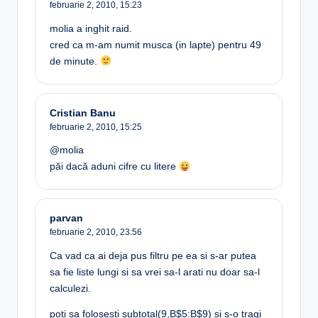
februarie 2, 2010,
15:23
molia a inghit raid.
cred ca m-am numit musca (in lapte) pentru 49
de minute.
Cristian Banu
februarie 2, 2010,
15:25
@molia
păi dacă aduni cifre cu litere
parvan
februarie 2, 2010,
23:56
Ca vad ca ai deja pus filtru pe ea si s-ar putea
sa fie liste lungi si sa vrei sa-l arati nu doar sa-l
calculezi.
poti sa folosesti subtotal(9,B$5:B$9) si s-o tragi