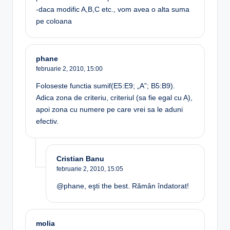
-daca modific A,B,C etc., vom avea o alta suma
pe coloana
phane
februarie 2, 2010,
15:00
Foloseste functia sumif(E5:E9; „A”; B5:B9).
Adica zona de criteriu, criteriul (sa fie egal cu A),
apoi zona cu numere pe care vrei sa le aduni
efectiv.
Cristian Banu
februarie 2, 2010,
15:05
@phane, eşti the best. Rămân îndatorat!
molia