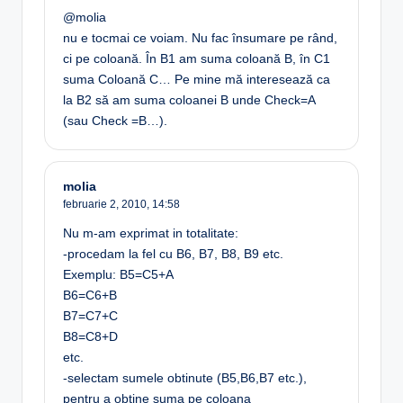
@molia
nu e tocmai ce voiam. Nu fac însumare pe rând,
ci pe coloană. În B1 am suma coloană B, în C1
suma Coloană C… Pe mine mă interesează ca
la B2 să am suma coloanei B unde Check=A
(sau Check =B…).
molia
februarie 2, 2010,
14:58
Nu m-am exprimat in totalitate:
-procedam la fel cu B6, B7, B8, B9 etc.
Exemplu: B5=C5+A
B6=C6+B
B7=C7+C
B8=C8+D
etc.
-selectam sumele obtinute (B5,B6,B7 etc.),
pentru a obtine suma pe coloana