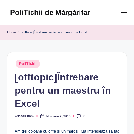
PoliTichii de Mărgăritar
Skip
to
Blogărind
content
din
Home
[offtopic]Întrebare pentru un maestru în Excel
2005
Posted
PoliTichii
in
[offtopic]Întrebare
pentru un maestru în
Excel
9
Cristian Banu
februarie 2, 2010
Posted
by
Am trei coloane cu cifre şi un marcaj. Mă interesează să fac