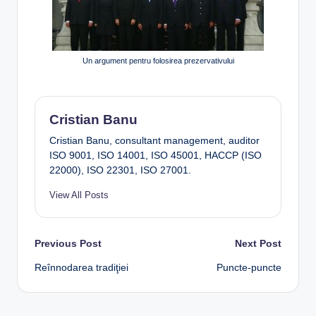
Un argument pentru folosirea prezervativului
Cristian Banu
Cristian Banu, consultant management, auditor
ISO 9001, ISO 14001, ISO 45001, HACCP (ISO
22000), ISO 22301, ISO 27001.
View All Posts
Post
Previous Post
Next Post
Reînnodarea tradiţiei
Puncte-puncte
navigation