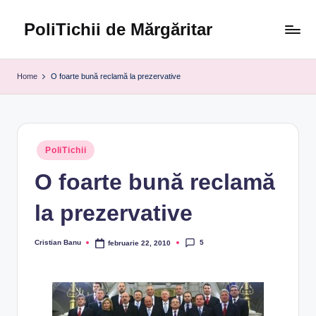
PoliTichii de Mărgăritar
Skip
to
Blogărind
content
din
Home
O foarte bună reclamă la prezervative
2005
Posted
PoliTichii
in
O foarte bună reclamă
la prezervative
5
Cristian Banu
februarie 22, 2010
Posted
by