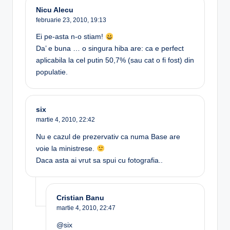
Nicu Alecu
februarie 23, 2010,
19:13
Ei pe-asta n-o stiam!
Da’ e buna … o singura hiba are: ca e perfect
aplicabila la cel putin 50,7% (sau cat o fi fost) din
populatie.
six
martie 4, 2010,
22:42
Nu e cazul de prezervativ ca numa Base are
voie la ministrese.
Daca asta ai vrut sa spui cu fotografia..
Cristian Banu
martie 4, 2010,
22:47
@six