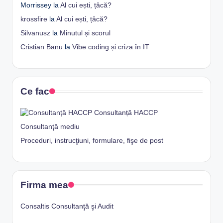
Morrissey
la
Al cui ești, țâcă?
krossfire
la
Al cui ești, țâcă?
Silvanusz
la
Minutul și scorul
Cristian Banu
la
Vibe coding și criza în IT
Ce fac
Consultanță HACCP
Consultanţă mediu
Proceduri, instrucţiuni, formulare, fişe de post
Firma mea
Consaltis Consultanţă şi Audit