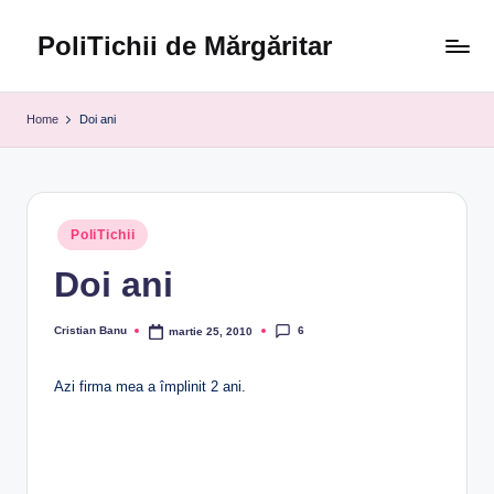
PoliTichii de Mărgăritar
Skip
to
Blogărind
content
din
Home
Doi ani
2005
Posted
PoliTichii
in
Doi ani
6
Cristian Banu
martie 25, 2010
Posted
by
Azi firma mea a împlinit 2 ani.