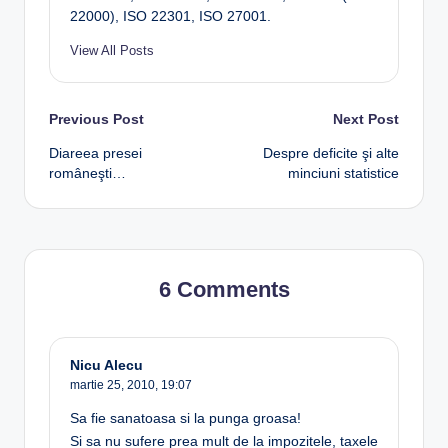
22000), ISO 22301, ISO 27001.
View All Posts
Post
Previous Post
Next Post
Diareea presei
Despre deficite şi alte
navigation
româneşti…
minciuni statistice
6 Comments
Nicu Alecu
martie 25, 2010,
19:07
Sa fie sanatoasa si la punga groasa!
Si sa nu sufere prea mult de la impozitele, taxele