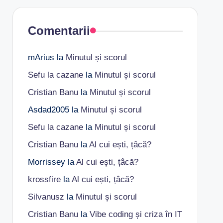
Comentarii
mArius
la
Minutul și scorul
Sefu la cazane
la
Minutul și scorul
Cristian Banu
la
Minutul și scorul
Asdad2005
la
Minutul și scorul
Sefu la cazane
la
Minutul și scorul
Cristian Banu
la
Al cui ești, țâcă?
Morrissey
la
Al cui ești, țâcă?
krossfire
la
Al cui ești, țâcă?
Silvanusz
la
Minutul și scorul
Cristian Banu
la
Vibe coding și criza în IT