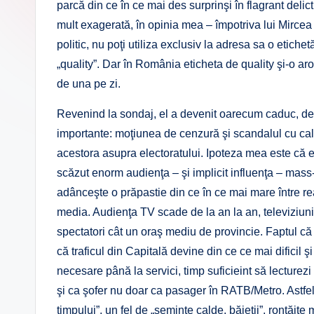
parcă din ce în ce mai des surprinşi în flagrant del
mult exagerată, în opinia mea – împotriva lui Mirce
politic, nu poţi utiliza exclusiv la adresa sa o etichet
„quality”. Dar în România eticheta de quality şi-o aro
de una pe zi.
Revenind la sondaj, el a devenit oarecum caduc, de 
importante: moţiunea de cenzură şi scandalul cu cal
acestora asupra electoratului. Ipoteza mea este că e
scăzut enorm audienţa – şi implicit influenţa – mass-
adânceşte o prăpastie din ce în ce mai mare între rea
media. Audienţa TV scade de la an la an, televiziun
spectatori cât un oraş mediu de provincie. Faptul că a 
că traficul din Capitală devine din ce ce mai dificil 
necesare până la servici, timp suficieint să lecturezi 
şi ca şofer nu doar ca pasager în RATB/Metro. Astfel
timpului”, un fel de „seminţe calde, băieţii”, ronţăi