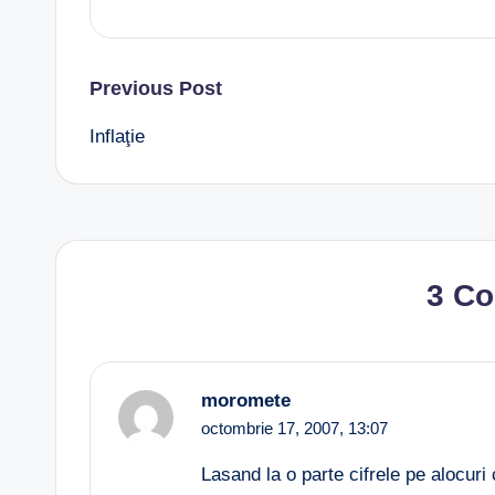
Post
Previous Post
Inflaţie
navigation
3 C
moromete
octombrie 17, 2007,
13:07
Lasand la o parte cifrele pe alocur