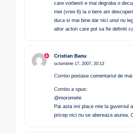
care vorbesti e mai degraba o decupl
mei (vreo 6) la o bere am descoperit
duca si mai bine dar nici unul nu le
altor actori care pot sa fie definiti ca
Cristian Banu
A
octombrie 17, 2007,
20:13
Combo
postase comentariul de mai j
Combo
a spus:
@moromete
Pai asta imi place mie la guvernul
pricep nici nu se abereaza aiurea. C