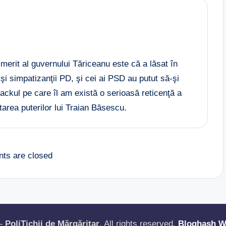
 merit al guvernului Tăriceanu este că a lăsat în
 şi simpatizanţii PD, şi cei ai PSD au putut să-şi
dbackul pe care îl am există o serioasă reticenţă a
area puterilor lui Traian Băsescu.
ts are closed
 —
PoliTichii de Mărgăritar
. All rights reserved.
Bloghash W