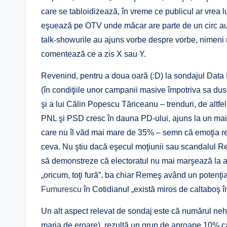
care se tabloidizează, în vreme ce publicul ar vrea l
eşuează pe OTV unde măcar are parte de un circ autent
talk-showurile au ajuns vorbe despre vorbe, nimeni n
comentează ce a zis X sau Y.
Revenind, pentru a doua oară (:D) la sondajul Data
(în condiţiile unor campanii masive împotriva sa du
şi a lui Călin Popescu Tăriceanu – trenduri, de altf
PNL şi PSD cresc în dauna PD-ului, ajuns la un ma
care nu îl văd mai mare de 35% – semn că emoţia refe
ceva. Nu ştiu dacă eşecul moţiunii sau scandalul R
să demonstreze că electoratul nu mai marşează la ac
„oricum, toţi fură”, ba chiar Remeş având un potenţ
Fumurescu
în Cotidianul „există miros de caltaboş î
Un alt aspect relevat de sondaj este că numărul neho
marja de eroare), rezultă un grup de aproape 10% c