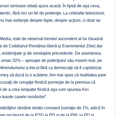
ucruri serioase odată ajuns acasă. În lipsă de aşa ceva,
ic, fără nici un fel de pretenţie. La celelalte televiziuni,
u mai vorbeşte despre fapte, despre acţiuni, ci doar se
 Media, este de observat trendul ascendent al lui Geaonă
se de Cotidianul România liberă şi Evenimentul Zilei) dar
el, evidenţiate şi de sondajele precedente. De asemenea,
i uman 32% – aproape de potenţialul său maxim real, pe
rendumului a trecut fără ca democraţii să fi capitalizat
emeş să ducă la o scădere. Am mai spus că realitatea pare
uzaţii de corupţie fiindcă porneşte de la premisa că
ial de a crea simpatie fiindcă aşa cum spunea
Alin
n toaste casele românilor”.
tărâţilor rămâne relativ constant (variaţie de 1%, adică în
are oscilează de la PSD la PD şi de la PNL la PD şi