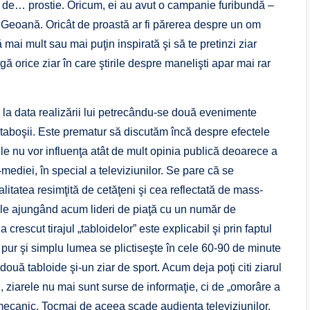
ict de… prostie. Oricum, ei au avut o campanie furibundă –
a Geoană. Oricât de proastă ar fi părerea despre un om
ă mai mult sau mai puţin inspirată şi să te pretinzi ziar
gă orice ziar în care ştirile despre manelişti apar mai rar
la data realizării lui petrecându-se două evenimente
taboşii. Este prematur să discutăm încă despre efectele
le nu vor influenţa atât de mult opinia publică deoarece a
mediei, în special a televiziunilor. Se pare că se
litatea resimţită de cetăţeni şi cea reflectată de mass-
ile ajungând acum lideri de piaţă cu un număr de
crescut tirajul „tabloidelor” este explicabil şi prin faptul
şi pur şi simplu lumea se plictiseşte în cele 60-90 de minute
două tabloide şi-un ziar de sport. Acum deja poţi citi ziarul
, ziarele nu mai sunt surse de informaţie, ci de „omorâre a
te mecanic. Tocmai de aceea scade audienţa televiziunilor,