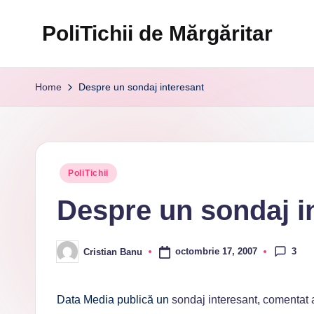
PoliTichii de Mărgăritar
Skip
to
Blogărind
content
din
Home
Despre un sondaj interesant
2005
Posted
PoliTichii
in
Despre un sondaj i
3
octombrie 17, 2007
Cristian Banu
Posted
by
Data Media publică un
sondaj interesant
,
comentat 