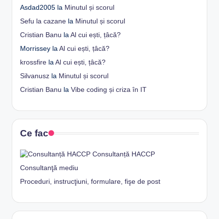
Asdad2005
la
Minutul și scorul
Sefu la cazane
la
Minutul și scorul
Cristian Banu
la
Al cui ești, țâcă?
Morrissey
la
Al cui ești, țâcă?
krossfire
la
Al cui ești, țâcă?
Silvanusz
la
Minutul și scorul
Cristian Banu
la
Vibe coding și criza în IT
Ce fac
Consultanță HACCP
Consultanţă mediu
Proceduri, instrucţiuni, formulare, fişe de post