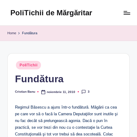
PoliTichii de Mărgăritar
Skip
to
Blogărind
content
din
Home
Fundătura
2005
Posted
PoliTichii
in
Fundătura
3
Cristian Banu
noiembrie 11, 2010
Posted
by
Regimul Băsescu a ajuns într-o fundătură. Măgării ca cea
pe care vor să o facă la Camera Deputaţiilor sunt inutile şi
nu fac decât să prelungească agonia. Dacă o pun în
practică, se vor trezi din nou cu o contestaţie la Curtea
Constituţională şi tot vor trebui să dea socoteală. Colac