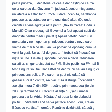
peste pupăză, Judecătoria Vâlcea a dat câştig de cauză
celor care au dat Guvernul în judecată pentru micşorarea
unilaterală a salariilor cu 25%. Odată începută, sarabanda
proceselor, acestea vor urma unul după altul. (De unde
credeţi că vine agitaţia asta pentru „flexibilizarea” Codului
Muncii? Chiar credeaţi că Guvernul a fost apucat subit de
dragoste pentru mediul privat?) Apelul patetic pentru un
moratoriu vine inoportun şi indecent pentru cineva care
vreme de mai bine de 6 ani i-a porcăit pe opozanţi cum i-a
venit la gură. Un astfel de gest ar fi trebuit să înceapă cu
nişte scuze. Fie ele şi ipocrite. Singur a decis reducerea
salariilor, singur a discutat cu FMI. Este posibil ca FMI să fi
fost singura soluţie. Dar astfel de decizii nu se iau singur, ci
prin consens politic. Pe care n-a ştiut niciodată să-l
găseacă, ci din contra, i-a plăcut să distrugă. Începând cu
„soluţia imorală” din 2004, trecând prin marea coaliţie din
2008 şi terminând cu recenta alianţă cu „şeful mafiei
personale a lui Adrian Năstase” şi trupa lui de derbedei
politici. Indiferent când se va petrece acest lucru, Traian
Băsescu va lăsa în urmă o Românie dezbinată, săracă şi