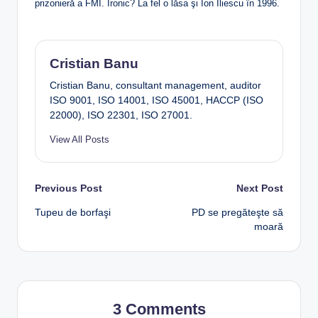
prizonieră a FMI. Ironic? La fel o lăsa şi Ion Iliescu în 1996.
Cristian Banu
Cristian Banu, consultant management, auditor
ISO 9001, ISO 14001, ISO 45001, HACCP (ISO
22000), ISO 22301, ISO 27001.
View All Posts
Post
Previous Post
Next Post
Tupeu de borfaşi
PD se pregăteşte să
navigation
moară
3 Comments