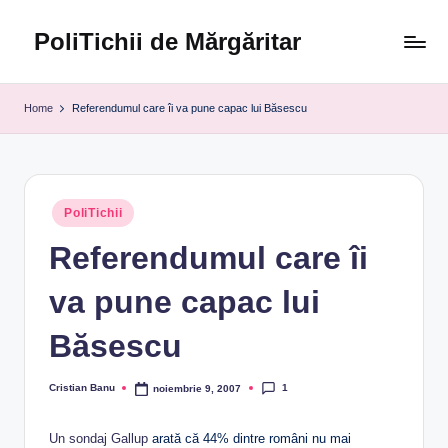
PoliTichii de Mărgăritar
Skip
to
Blogărind
content
din
Home
Referendumul care îi va pune capac lui Băsescu
2005
Posted
PoliTichii
in
Referendumul care îi
va pune capac lui
Băsescu
1
Cristian Banu
noiembrie 9, 2007
Posted
by
Un sondaj Gallup
arată că 44% dintre români nu mai