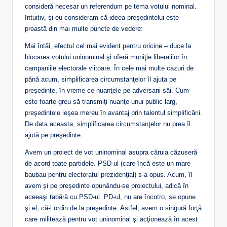
consideră necesar un referendum pe tema votului nominal.
Intuitiv, şi eu consideram că ideea preşedintelui este
proastă din mai multe puncte de vedere:
Mai întâi, efectul cel mai evident pentru oricine – duce la
blocarea votului uninominal şi oferă muniţie liberalilor în
campaniile electorale viitoare. În cele mai multe cazuri de
până acum, simplificarea circumstanţelor îl ajuta pe
preşedinte, în vreme ce nuanţele pe adversarii săi. Cum
este foarte greu să transmiţi nuanţe unui public larg,
preşedintele ieşea mereu în avantaj prin talentul simplificării.
De data aceasta, simplificarea circumstanţelor nu prea îl
ajută pe preşedinte.
Avem un proiect de vot uninominal asupra căruia căzuseră
de acord toate partidele. PSD-ul (care încă este un mare
baubau pentru electoratul prezidenţial) s-a opus. Acum, îl
avem şi pe preşedinte opunându-se proiectului, adică în
aceeaşi tabără cu PSD-ul. PD-ul, nu are încotro, se opune
şi el, că-i ordin de la preşedinte. Astfel, avem o singură forţă
care militează pentru vot uninominal şi acţionează în acest