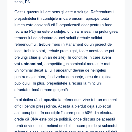
sens, PNL.
Gestul guvernului are sens şi este o soluţie. Referendumul
preşedintelui (în condiţiile în care oricum, aproape toată
lumea este convinsă că îl organizează doar pentru a face
reclamă PD) nu este o soluţie, ci chiar înseamnă prelungirea
termenului de adoptare a unei soluţii (trebuie validat
referendumul, trebuie mers în Parlament cu un proiect de
lege, trebuie votat, trebuie promulgat, toate acestea se pot
prelungi chiar şi un an de zile). În condiţiile în care
avem
vot uninominal
, competiţia „uninominalul meu este mai
uninominal decât al lui Tăriceanu” devine de neînţeles
pentru majoritatea, fiind vorba de nuanţe, greu de explicat
publicului. În plus, preşedintele a recurs la minciuni
sfruntate, încă o mare greşeală.
În al doilea rând, opoziţia la referendum vine într-un moment
dificil pentru presşedinte. Acesta a pierdut deja subiectul
anti-corupţiei – în condiţiile în care peste 50% din electorat
crede că DNA este poliţie politică, orice discurs pe această
temă devine inutil, nefiind credibil – acum pierde şi subiectul