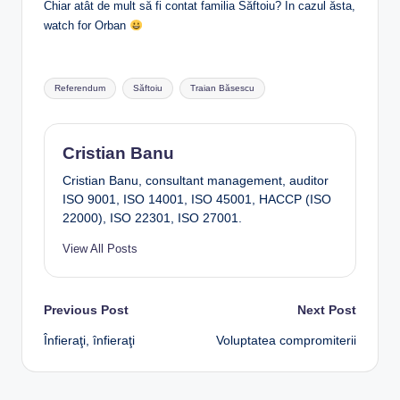
Chiar atât de mult să fi contat familia Săftoiu? În cazul ăsta,
watch for Orban
Tags:
Referendum
Săftoiu
Traian Băsescu
Cristian Banu
Cristian Banu, consultant management, auditor
ISO 9001, ISO 14001, ISO 45001, HACCP (ISO
22000), ISO 22301, ISO 27001.
View All Posts
Post
Previous Post
Next Post
Înfieraţi, înfieraţi
Voluptatea compromiterii
navigation