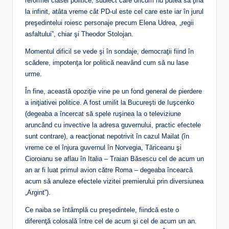
reformei clasei politice, subiect care oricum nu putea să ţină
la infinit, atâta vreme cât PD-ul este cel care este iar în jurul
preşedintelui roiesc personaje precum Elena Udrea, „regii
asfaltului”, chiar şi Theodor Stolojan.
Momentul dificil se vede şi în sondaje, democraţii fiind în
scădere, impotenţa lor politică neavând cum să nu lase
urme.
În fine, această opoziţie vine pe un fond general de pierdere
a iniţiativei politice. A fost umilit la Bucureşti de Iuşcenko
(degeaba a încercat să spele ruşinea la o televiziune
aruncând cu invective la adresa guvernului, practic efectele
sunt contrare), a reacţionat nepotrivit în cazul Mailat (în
vreme ce el înjura guvernul în Norvegia, Tăriceanu şi
Cioroianu se aflau în Italia – Traian Băsescu cel de acum un
an ar fi luat primul avion către Roma – degeaba încearcă
acum să anuleze efectele vizitei premierului prin diversiunea
„Argint”).
Ce naiba se întâmplă cu preşedintele, fiindcă este o
diferenţă colosală între cel de acum şi cel de acum un an.