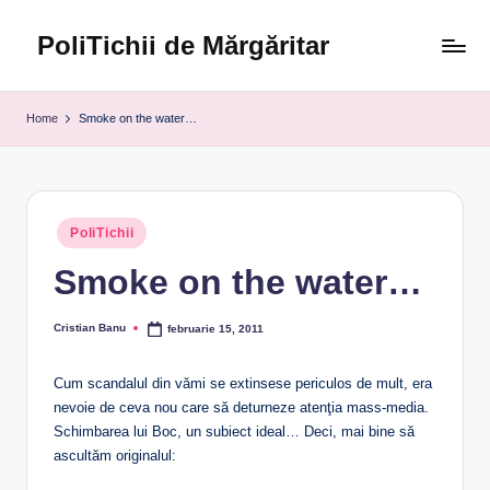
PoliTichii de Mărgăritar
Skip
to
Blogărind
content
din
Home
Smoke on the water…
2005
Posted
PoliTichii
in
Smoke on the water…
Cristian Banu
februarie 15, 2011
Posted
by
Cum scandalul din vămi se extinsese periculos de mult, era
nevoie de ceva nou care să deturneze atenţia mass-media.
Schimbarea lui Boc, un subiect ideal… Deci, mai bine să
ascultăm originalul: