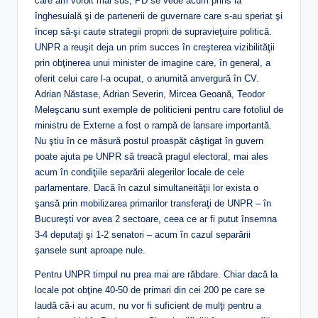
care am vorbit mai sus, PD se vede acum prins la
înghesuială şi de partenerii de guvernare care s-au speriat şi
încep să-şi caute strategii proprii de supravieţuire politică.
UNPR a reuşit deja un prim succes în creşterea vizibilităţii
prin obţinerea unui minister de imagine care, în general, a
oferit celui care l-a ocupat, o anumită anvergură în CV.
Adrian Năstase, Adrian Severin, Mircea Geoană, Teodor
Meleşcanu sunt exemple de politicieni pentru care fotoliul de
ministru de Externe a fost o rampă de lansare importantă.
Nu ştiu în ce măsură postul proaspăt câştigat în guvern
poate ajuta pe UNPR să treacă pragul electoral, mai ales
acum în condiţiile separării alegerilor locale de cele
parlamentare. Dacă în cazul simultaneităţii lor exista o
şansă prin mobilizarea primarilor transferaţi de UNPR – în
Bucureşti vor avea 2 sectoare, ceea ce ar fi putut însemna
3-4 deputaţi şi 1-2 senatori – acum în cazul separării
şansele sunt aproape nule.
Pentru UNPR timpul nu prea mai are răbdare. Chiar dacă la
locale pot obţine 40-50 de primari din cei 200 pe care se
laudă că-i au acum, nu vor fi suficient de mulţi pentru a