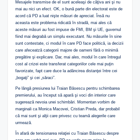
Mesajele transmise de el sunt aceleaşi de câţiva ani şi nu
mai au nici un efect. OK, o bună parte din electorat este de
acord că PD a luat nişte măsuri de apreciat. Însă nu
aceasta este problema ridicată în stradă, mai ales că
aceste măsuri au fost impuse de FMI, BM şi UE, guvernul
fiind mai degrabă un simplu executant. Nu măsurile în sine
sunt contestate, ci modul în care PD face politică, ia decizii
care afeceatză categorii majore de oameni fără o minimă
pregătire şi explicare. Dar, mai ales, modul în care întregul
cost al crizei este transferat categoriilor cele mai puţin
favorizate, fapt care duce la adâncirea distanţei între cei
„bogaţi” şi cei „săraci”.
Pe lângă presiunea lui Traian Băsescu pentru schimbarea
premierului, au început să apară şi voci din interior care
sugerează nevoia unei schimbări. Momentan vorbim de
marginali ca Monica Macovei, Cristian Preda, dar probabil
că mai sunt şi alţii care privesc cu teamă alegerile care
urmează.
În afară de tensionarea relaţiei cu Traian Băsescu despre