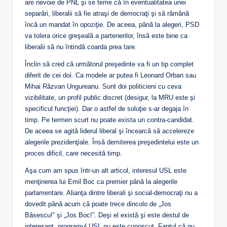
are nevoie de PNL şi se teme că în eventualitatea unei
separări, liberalii să fie atraşi de democraţi şi să rămână
încă un mandat în opoziţie. De aceea, până la alegeri, PSD
va tolera orice greşeală a partenerilor, însă este bine ca
liberalii să nu întindă coarda prea tare.
Înclin să cred că următorul preşedinte va fi un tip complet
diferit de cei doi. Ca modele ar putea fi Leonard Orban sau
Mihai Răzvan Ungureanu. Sunt doi politicieni cu ceva
vizibilitate, un profil public discret (desigur, la MRU este şi
specificul funcţiei). Dar o astfel de soluţie s-ar degaja în
timp. Pe termen scurt nu poate exista un contra-candidat.
De aceea se agită liderul liberal şi încearcă să accelereze
alegerile prezidenţiale. Însă demiterea preşedintelui este un
proces dificil, care necesită timp.
Aşa cum am spus într-un alt articol, interesul USL este
menţinerea lui Emil Boc ca premier până la alegerile
parlamentare. Alianţa dintre liberali şi social-democraţi nu a
dovedit până acum că poate trece dincolo de „Jos
Băsescu!” şi „Jos Boc!”. Deşi el există şi este destul de
interesant, programul USL nu este cunoscut. Faptul că nu