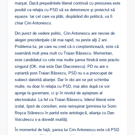
marşat. Dacă preşedintele liberal continuă cu presiunea este
posibil ca relaţia cu PSD să se deterioreze şi proiectul să
eşueze. Iar cel care va plăti, dispărând din politică, va fi
chiar Crin Antonescu.
Din punct de vedere politic, Crin Antonescu are nevoie de
alegeri prezidenţiale cât mai rapid, nu peste alţi 2 ani.
Problema lui, pe care nu cred că o conştientizează, este că
seamănă mult prea mult cu Traian Băsescu. Momentan,
este candidatul cu cele mai multe şanse fiindcă este practic
singurul (OK, mai este Dan Diaconescu). PD nu are o
variantă post-Traian Băsescu, PSD nu s-a preocupat de
subiect datorită alianţei. Dar în doi ani se pot schimba
multe, nu doar în relaţia cu PSD, mai ales după ce vor
ajunge la guvernare, ci şi în nivelul de aşteptare al
electoratului. La fel ca Traian Băsescu, liderul liberal este
izolat, lipsit de consilieri, este neinspirat (primirea lui Sorin
Roşca Stănescu în partid este antologică, alianţa cu Dan
Voiculescu s-a dovedit inutilă).
În momentul de faţă, şansa lui Crin Antonescu este că PSD