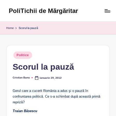
PoliTichii de Mărgăritar
Skip
to
Blogărind
content
din
Home
Scorul la pauză
2005
Posted
Politice
in
Scorul la pauză
Cristian Banu
ianuarie 29, 2012
Posted
by
Gerul care a cucerit România a adus şi o pauză în
confruntarea politică. Ce s-a schimbat după această primă
repriză?
Traian Băsescu