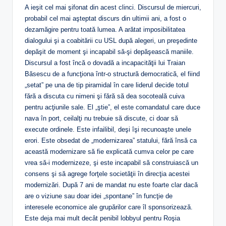
A ieşit cel mai şifonat din acest clinci. Discursul de miercuri,
probabil cel mai aşteptat discurs din ultimii ani, a fost o
dezamăgire pentru toată lumea. A arătat imposibilitatea
dialogului şi a coabitării cu USL după alegeri, un preşedinte
depăşit de moment şi incapabil să-şi depăşească maniile.
Discursul a fost încă o dovadă a incapacităţii lui Traian
Băsescu de a funcţiona într-o structură democratică, el fiind
„setat” pe una de tip piramidal în care liderul decide totul
fără a discuta cu nimeni şi fără să dea socoteală cuiva
pentru acţiunile sale. El „ştie”, el este comandatul care duce
nava în port, ceilalţi nu trebuie să discute, ci doar să
execute ordinele. Este infailibil, deşi îşi recunoaşte unele
erori. Este obsedat de „modernizarea” statului, fără însă ca
această modernizare să fie explicată cumva celor pe care
vrea să-i modernizeze, şi este incapabil să construiască un
consens şi să agrege forţele societăţii în direcţia acestei
modernizări. După 7 ani de mandat nu este foarte clar dacă
are o viziune sau doar idei „spontane” în funcţie de
interesele economice ale grupărilor care îl sponsorizează.
Este deja mai mult decât penibil lobbyul pentru Roşia