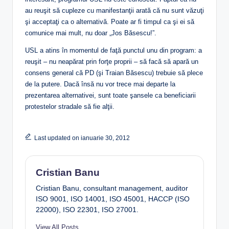
au reuşit să cupleze cu manifestanţii arată că nu sunt văzuţi
şi acceptaţi ca o alternativă. Poate ar fi timpul ca şi ei să
comunice mai mult, nu doar „Jos Băsescu!”.
USL a atins în momentul de faţă punctul unu din program: a
reuşit – nu neapărat prin forţe proprii – să facă să apară un
consens general că PD (şi Traian Băsescu) trebuie să plece
de la putere. Dacă însă nu vor trece mai departe la
prezentarea alternativei, sunt toate şansele ca beneficiarii
protestelor stradale să fie alţii.
Last updated on ianuarie 30, 2012
Cristian Banu
Cristian Banu, consultant management, auditor
ISO 9001, ISO 14001, ISO 45001, HACCP (ISO
22000), ISO 22301, ISO 27001.
View All Posts