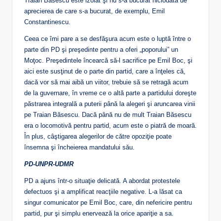
Traian Băsescu este izolat şi nu s-a bucurat niciodată de
aprecierea de care s-a bucurat, de exemplu, Emil
Constantinescu.
Ceea ce îmi pare a se desfăşura acum este o luptă între o
parte din PD şi preşedinte pentru a oferi „poporului” un
Moţoc. Preşedintele încearcă să-l sacrifice pe Emil Boc, şi
aici este susţinut de o parte din partid, care a înţeles că,
dacă vor să mai aibă un viitor, trebuie să se retragă acum
de la guvernare, în vreme ce o altă parte a partidului doreşte
păstrarea integrală a puterii până la alegeri şi aruncarea vinii
pe Traian Băsescu. Dacă până nu de mult Traian Băsescu
era o locomotivă pentru partid, acum este o piatră de moară.
În plus, câştigarea alegerilor de către opoziţie poate
însemna şi încheierea mandatului său.
PD-UNPR-UDMR
PD a ajuns într-o situaţie delicată. A abordat protestele
defectuos şi a amplificat reacţiile negative. L-a lăsat ca
singur comunicator pe Emil Boc, care, din nefericire pentru
partid, pur şi simplu enervează la orice apariţie a sa.