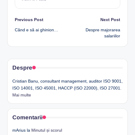
Post
Previous Post
Next Post
Când e să ai ghinion…
Despre majorarea
navigation
salariilor
Despre
Cristian Banu, consultant management, auditor ISO 9001,
ISO 14001, ISO 45001, HACCP (ISO 22000), ISO 27001.
Mai multe
Comentarii
mArius
la
Minutul și scorul