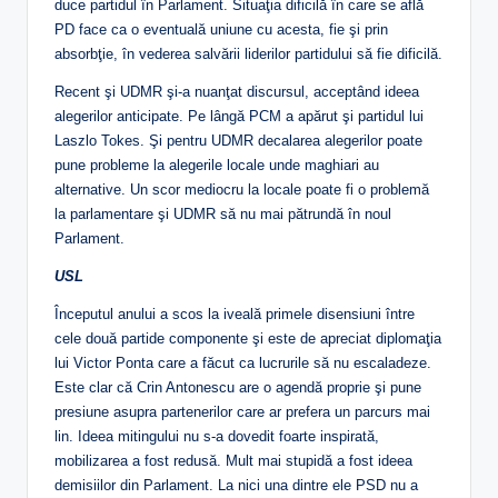
duce partidul în Parlament. Situaţia dificilă în care se află
PD face ca o eventuală uniune cu acesta, fie şi prin
absorbţie, în vederea salvării liderilor partidului să fie dificilă.
Recent şi UDMR şi-a nuanţat discursul, acceptând ideea
alegerilor anticipate. Pe lângă PCM a apărut şi partidul lui
Laszlo Tokes. Şi pentru UDMR decalarea alegerilor poate
pune probleme la alegerile locale unde maghiari au
alternative. Un scor mediocru la locale poate fi o problemă
la parlamentare şi UDMR să nu mai pătrundă în noul
Parlament.
USL
Începutul anului a scos la iveală primele disensiuni între
cele două partide componente şi este de apreciat diplomaţia
lui Victor Ponta care a făcut ca lucrurile să nu escaladeze.
Este clar că Crin Antonescu are o agendă proprie şi pune
presiune asupra partenerilor care ar prefera un parcurs mai
lin. Ideea mitingului nu s-a dovedit foarte inspirată,
mobilizarea a fost redusă. Mult mai stupidă a fost ideea
demisiilor din Parlament. La nici una dintre ele PSD nu a