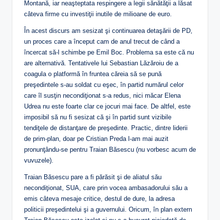
Montană, iar neaşteptata respingere a legii sănătăţii a lăsat
câteva firme cu investiţii inutile de milioane de euro.
În acest discurs am sesizat şi continuarea detaşării de PD,
un proces care a început cam de anul trecut de când a
încercat să-l schimbe pe Emil Boc. Problema sa este că nu
are alternativă. Tentativele lui Sebastian Lăzăroiu de a
coagula o platformă în fruntea căreia să se pună
preşedintele s-au soldat cu eşec, în partid numărul celor
care îl susţin necondiţionat s-a redus, nici măcar Elena
Udrea nu este foarte clar ce jocuri mai face. De altfel, este
imposibil să nu fi sesizat că şi în partid sunt vizibile
tendiţele de distanţare de preşedinte. Practic, dintre liderii
de prim-plan, doar pe Cristian Preda l-am mai auzit
pronunţându-se pentru Traian Băsescu (nu vorbesc acum de
vuvuzele).
Traian Băsescu pare a fi părăsit şi de aliatul său
necondiţionat, SUA, care prin vocea ambasadorului său a
emis câteva mesaje critice, destul de dure, la adresa
politicii preşedintelui şi a guvernului. Oricum, în plan extern