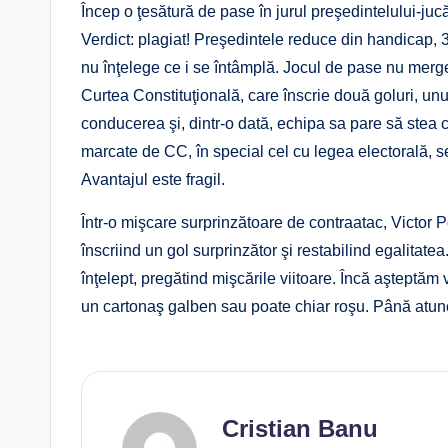
Încep o ţesătură de pase în jurul preşedintelului-jucăt
Verdict: plagiat! Preşedintele reduce din handicap, 
nu înţelege ce i se întâmplă. Jocul de pase nu merge
Curtea Constituţională, care înscrie două goluri, unu
conducerea şi, dintr-o dată, echipa sa pare să stea 
marcate de CC, în special cel cu legea electorală, se
Avantajul este fragil.
Într-o mişcare surprinzătoare de contraatac, Victor 
înscriind un gol surprinzător şi restabilind egalitate
înţelept, pregătind mişcările viitoare. Încă aşteptăm v
un cartonaş galben sau poate chiar roşu. Până atunci
Cristian Banu