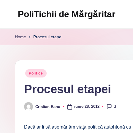
PoliTichii de Mărgăritar
Skip
to
Blogărind
content
din
Home
Procesul etapei
2005
Posted
Politice
in
Procesul etapei
3
iunie 28, 2012
Cristian Banu
Posted
by
Dacă ar fi să asemănăm viaţa politică autohtonă cu u