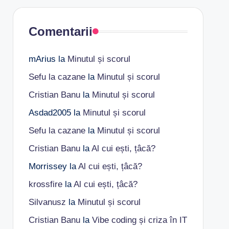
Comentarii
mArius
la
Minutul și scorul
Sefu la cazane
la
Minutul și scorul
Cristian Banu
la
Minutul și scorul
Asdad2005
la
Minutul și scorul
Sefu la cazane
la
Minutul și scorul
Cristian Banu
la
Al cui ești, țâcă?
Morrissey
la
Al cui ești, țâcă?
krossfire
la
Al cui ești, țâcă?
Silvanusz
la
Minutul și scorul
Cristian Banu
la
Vibe coding și criza în IT