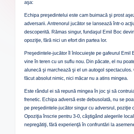
aşa:
Echipa preşedintelui este cam buimacă şi prost aşezat
adversarii. Antrenorul jucător se lansează într-o ac
descoperită. Rămas singur, fundaşul Emil Boc devine
opoziţie, fără nici un efort din partea lor.
Preşedintele-jucător îl înlocuieşte pe gafeurul Em
vine în teren cu un suflu nou. Din păcate, el nu poat
alunecă şi marchează şi el un autogol spectaculos. O
făcut absolut nimic, nici măcar nu a atins mingea.
Este rândul ei să repună mingea în joc şi să contruia
frenetic. Echipa adversă este debusolată, nu se poat
pe preşedintele-jucător singur cu adversrul, poziţie 
Opoziţia înscrie pentru 3-0, câştigând alegerile local
nepregătiţi, fără experienţă în confruntări la asemene