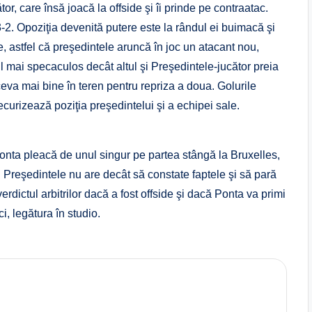
or, care însă joacă la offside şi îi prinde pe contraatac.
3-2. Opoziţia devenită putere este la rândul ei buimacă şi
, astfel că preşedintele aruncă în joc un atacant nou,
l mai specaculos decât altul şi Preşedintele-jucător preia
ceva mai bine în teren pentru repriza a doua. Golurile
curizează poziţia preşedintelui şi a echipei sale.
Ponta pleacă de unul singur pe partea stângă la Bruxelles,
a. Preşedintele nu are decât să constate faptele şi să pară
erdictul arbitrilor dacă a fost offside şi dacă Ponta va primi
, legătura în studio.