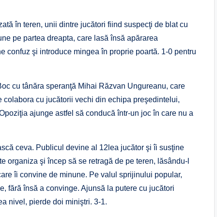
ă în teren, unii dintre jucători fiind suspecţi de blat cu
ţiune pe partea dreapta, care lasă însă apărarea
 confuz şi introduce mingea în proprie poartă. 1-0 pentru
il Boc cu tânăra speranţă Mihai Răzvan Ungureanu, care
e colabora cu jucătorii vechi din echipa preşedintelui,
poziţia ajunge astfel să conducă într-un joc în care nu a
scă ceva. Publicul devine al 12lea jucător şi îi susţine
e organiza şi încep să se retragă de pe teren, lăsându-l
care îi convine de minune. Pe valul sprijinului popular,
e, fără însă a convinge. Ajunsă la putere cu jucători
a nivel, pierde doi miniştri. 3-1.