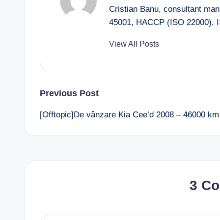
Cristian Banu, consultant ma
45001, HACCP (ISO 22000), I
View All Posts
Post
Previous Post
[Offtopic]De vânzare Kia Cee’d 2008 – 46000 km
navigation
3 C