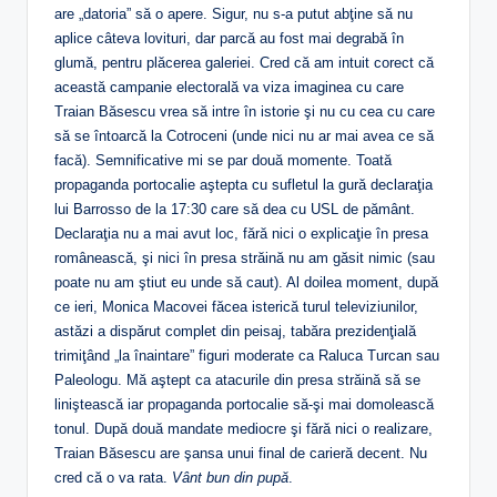
are „datoria” să o apere. Sigur, nu s-a putut abţine să nu
aplice câteva lovituri, dar parcă au fost mai degrabă în
glumă, pentru plăcerea galeriei. Cred că am intuit corect că
această campanie electorală va viza imaginea cu care
Traian Băsescu vrea să intre în istorie şi nu cu cea cu care
să se întoarcă la Cotroceni (unde nici nu ar mai avea ce să
facă). Semnificative mi se par două momente. Toată
propaganda portocalie aştepta cu sufletul la gură declaraţia
lui Barrosso de la 17:30 care să dea cu USL de pământ.
Declaraţia nu a mai avut loc, fără nici o explicaţie în presa
românească, şi nici în presa străină nu am găsit nimic (sau
poate nu am ştiut eu unde să caut). Al doilea moment, după
ce ieri, Monica Macovei făcea isterică turul televiziunilor,
astăzi a dispărut complet din peisaj, tabăra prezidenţială
trimiţând „la înaintare” figuri moderate ca Raluca Turcan sau
Paleologu. Mă aştept ca atacurile din presa străină să se
liniştească iar propaganda portocalie să-şi mai domolească
tonul. După două mandate mediocre şi fără nici o realizare,
Traian Băsescu are şansa unui final de carieră decent. Nu
cred că o va rata.
Vânt bun din pupă
.