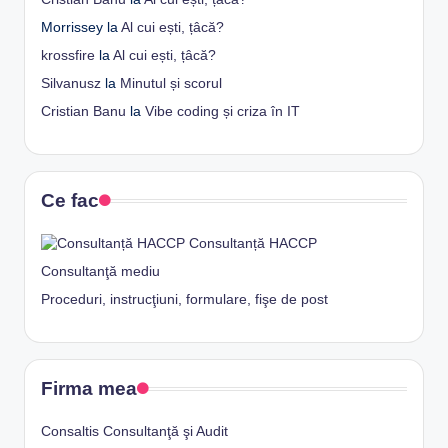
Morrissey
la
Al cui ești, țâcă?
krossfire
la
Al cui ești, țâcă?
Silvanusz
la
Minutul și scorul
Cristian Banu
la
Vibe coding și criza în IT
Ce fac
Consultanță HACCP
Consultanţă mediu
Proceduri, instrucţiuni, formulare, fişe de post
Firma mea
Consaltis Consultanţă şi Audit