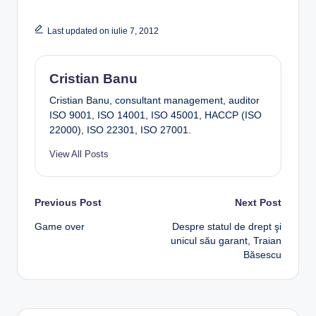
Last updated on iulie 7, 2012
Cristian Banu
Cristian Banu, consultant management, auditor
ISO 9001, ISO 14001, ISO 45001, HACCP (ISO
22000), ISO 22301, ISO 27001.
View All Posts
Post
Previous Post
Next Post
Game over
Despre statul de drept şi
navigation
unicul său garant, Traian
Băsescu