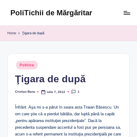
PoliTichii de Mărgăritar
Skip
to
Blogărind
content
din
Home
Ţigara de după
2005
Posted
Politice
in
Ţigara de după
1
Cristian Banu
iulie 7, 2012
Posted
by
Înfrânt. Aşa mi s-a părut în seara asta Traian Băsescu. Un
om care ştie că a pierdut bătălia, dar luptă până la capăt
„pentru apărarea instituţiei prezidenţiale”. Dacă la
precedenta suspendare accentul a fost pus pe persoana sa,
acum s-a referit permanent la instituţia prezidenţială pe care