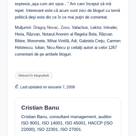
expresia „aşa cum am spus…” Am cam început să mă
repet. Interesant este că acum sunt zeci de bloguri cu temă
politică deşi este din ce în ce mai puţin de comentat.
Mulţumiri:
Dragoş Novac
,
Zoso
, Valachus, Lektor, Intruder,
Horia, Răzvan, Notarul Anonim al Regelui Bela, Răzvan
Bibire, Moromete, Mihai Vintilă, Adi, Gabriela Creţu, Carmen
Holotescu, Iulian, Nicu Alecu şi ceilalţi autori ai celor 1267
comentarii de pe ambele bloguri.
Tags:
Debutul în blogosferă
Last updated on ianuarie 7, 2008
Cristian Banu
Cristian Banu, consultant management, auditor
ISO 9001, ISO 14001, ISO 45001, HACCP (ISO
22000), ISO 22301, ISO 27001.