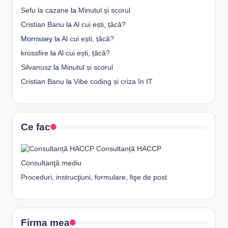
Sefu la cazane
la
Minutul și scorul
Cristian Banu
la
Al cui ești, țâcă?
Morrissey
la
Al cui ești, țâcă?
krossfire
la
Al cui ești, țâcă?
Silvanusz
la
Minutul și scorul
Cristian Banu
la
Vibe coding și criza în IT
Ce fac
Consultanță HACCP
Consultanţă mediu
Proceduri, instrucţiuni, formulare, fişe de post
Firma mea