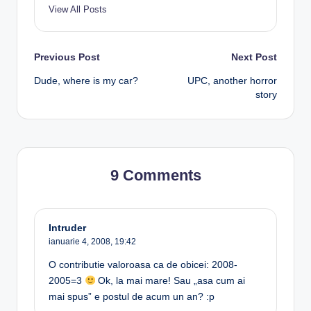
View All Posts
Post
Previous Post
Next Post
Dude, where is my car?
UPC, another horror
navigation
story
9 Comments
Intruder
ianuarie 4, 2008,
19:42
O contributie valoroasa ca de obicei: 2008-
2005=3
Ok, la mai mare! Sau „asa cum ai
mai spus” e postul de acum un an? :p