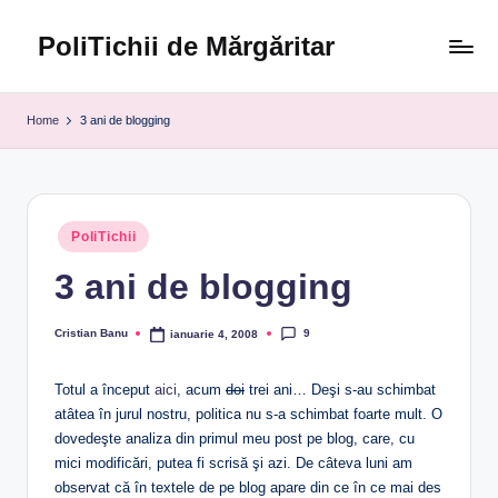
PoliTichii de Mărgăritar
Skip
to
Blogărind
content
din
Home
3 ani de blogging
2005
Posted
PoliTichii
in
3 ani de blogging
9
Cristian Banu
ianuarie 4, 2008
Posted
by
Totul a început
aici
, acum
doi
trei ani… Deşi s-au schimbat
atâtea în jurul nostru, politica nu s-a schimbat foarte mult. O
dovedeşte analiza din primul meu post pe blog, care, cu
mici modificări, putea fi scrisă şi azi. De câteva luni am
observat că în textele de pe blog apare din ce în ce mai des