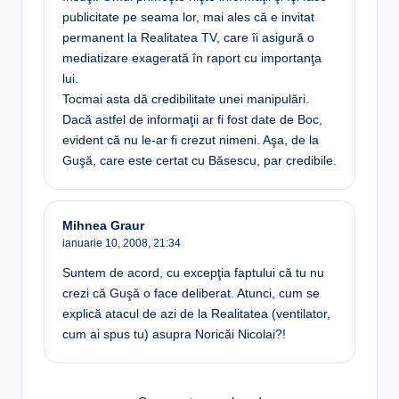
publicitate pe seama lor, mai ales că e invitat
permanent la Realitatea TV, care îi asigură o
mediatizare exagerată în raport cu importanţa
lui.
Tocmai asta dă credibilitate unei manipulări.
Dacă astfel de informaţii ar fi fost date de Boc,
evident că nu le-ar fi crezut nimeni. Aşa, de la
Guşă, care este certat cu Băsescu, par credibile.
Mihnea Graur
ianuarie 10, 2008,
21:34
Suntem de acord, cu excepţia faptului că tu nu
crezi că Guşă o face deliberat. Atunci, cum se
explică atacul de azi de la Realitatea (ventilator,
cum ai spus tu) asupra Noricăi Nicolai?!