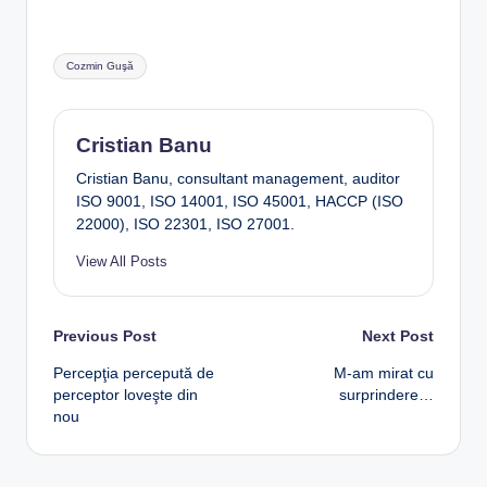
Tags:
Cozmin Guşă
Cristian Banu
Cristian Banu, consultant management, auditor
ISO 9001, ISO 14001, ISO 45001, HACCP (ISO
22000), ISO 22301, ISO 27001.
View All Posts
Post
Previous Post
Next Post
Percepţia percepută de
M-am mirat cu
navigation
perceptor loveşte din
surprindere…
nou