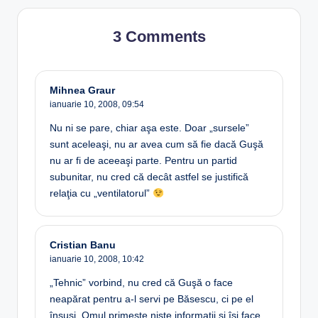
3 Comments
Mihnea Graur
ianuarie 10, 2008,
09:54
Nu ni se pare, chiar aşa este. Doar „sursele”
sunt aceleaşi, nu ar avea cum să fie dacă Guşă
nu ar fi de aceeaşi parte. Pentru un partid
subunitar, nu cred că decât astfel se justifică
relaţia cu „ventilatorul”
Cristian Banu
ianuarie 10, 2008,
10:42
„Tehnic” vorbind, nu cred că Guşă o face
neapărat pentru a-l servi pe Băsescu, ci pe el
însuşi. Omul primeşte nişte informaţii şi îşi face