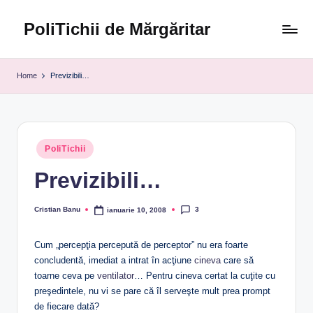
PoliTichii de Mărgăritar
Skip
to
Blogărind
content
din
Home
Previzibili…
2005
Posted
PoliTichii
in
Previzibili…
3
Cristian Banu
ianuarie 10, 2008
Posted
by
Cum „percepţia percepută de perceptor” nu era foarte
concludentă, imediat a intrat în acţiune
cineva
care să
toarne ceva pe
ventilator
… Pentru cineva certat la cuţite cu
preşedintele, nu vi se pare că îl serveşte mult prea prompt
de fiecare dată?