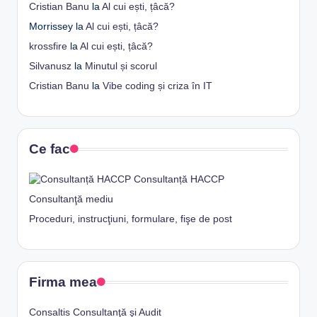
Cristian Banu
la
Al cui ești, țâcă?
Morrissey
la
Al cui ești, țâcă?
krossfire
la
Al cui ești, țâcă?
Silvanusz
la
Minutul și scorul
Cristian Banu
la
Vibe coding și criza în IT
Ce fac
Consultanță HACCP
Consultanţă mediu
Proceduri, instrucţiuni, formulare, fişe de post
Firma mea
Consaltis Consultanţă şi Audit