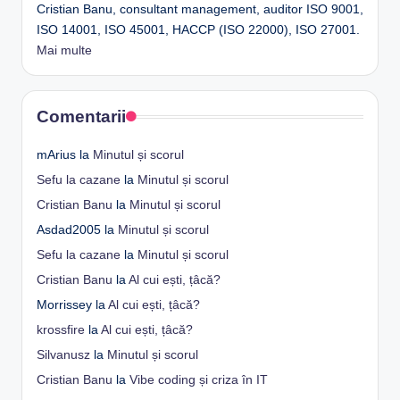
Cristian Banu, consultant management, auditor ISO 9001,
ISO 14001, ISO 45001, HACCP (ISO 22000), ISO 27001.
Mai multe
Comentarii
mArius
la
Minutul și scorul
Sefu la cazane
la
Minutul și scorul
Cristian Banu
la
Minutul și scorul
Asdad2005
la
Minutul și scorul
Sefu la cazane
la
Minutul și scorul
Cristian Banu
la
Al cui ești, țâcă?
Morrissey
la
Al cui ești, țâcă?
krossfire
la
Al cui ești, țâcă?
Silvanusz
la
Minutul și scorul
Cristian Banu
la
Vibe coding și criza în IT