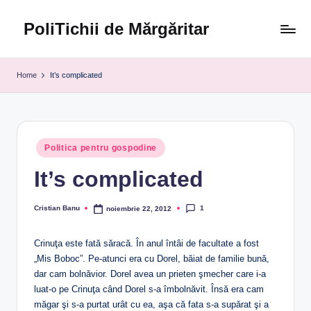
PoliTichii de Mărgăritar
Skip
to
Blogărind
content
din
Home
It’s complicated
2005
Posted
Politica pentru gospodine
in
It’s complicated
1
Cristian Banu
noiembrie 22, 2012
Posted
by
Crinuţa este fată săracă. În anul întâi de facultate a fost
„Mis Boboc”. Pe-atunci era cu Dorel, băiat de familie bună,
dar cam bolnăvior. Dorel avea un prieten şmecher care i-a
luat-o pe Crinuţa când Dorel s-a îmbolnăvit. Însă era cam
măgar şi s-a purtat urât cu ea, aşa că fata s-a supărat şi a