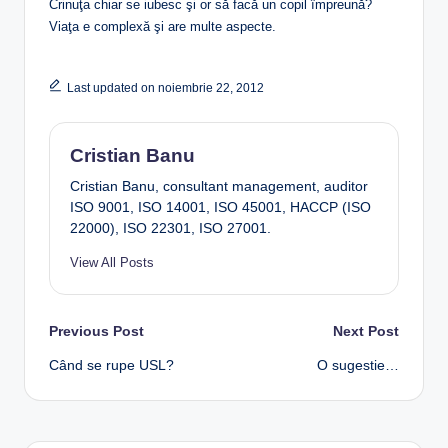
Crinuţa chiar se iubesc şi or să facă un copil împreună?
Viaţa e complexă şi are multe aspecte.
Last updated on noiembrie 22, 2012
Cristian Banu
Cristian Banu, consultant management, auditor
ISO 9001, ISO 14001, ISO 45001, HACCP (ISO
22000), ISO 22301, ISO 27001.
View All Posts
Post
Previous Post
Next Post
Când se rupe USL?
O sugestie…
navigation