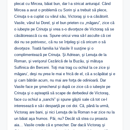
plecat cu Mircea, băiat bun, dar l-a stricat anturajul. Când
Mircea a avut o problemă cu Sorin şi a trebuit să plece,
Crinuţa s-a cuplat cu vărul său, Victoraş şi s-a căsătorit.
Vasile, vărul lui Dorel, şi el bun prieten cu „măgaru”, zice că
o iubeşte pe Crinuţa şi vrea s-o divorţeze de Victoraş să se
căsătorească cu ea. Spune oricui vrea să-l asculte că cei
doi nu se potrivesc, că nu se înţeleg şi că oricum o să
divorţeze. Toată familia lui Vasile îl susţine şi o
complimentează pe Crinuţa. Şi Adriean, şi Lenuţa de la
Roman, şi verişorul Cezărică de la Buzău, şi mătuşa
Sulfinica din Berceni. Toţi mai trag cu ochiul la ce zice şi
măgaru’, deşi
nu prea
le mai e frică de el, că a scăpătat şi e
şi cam bătrân acum, nu mai are forţa de odinioară. Dar
Vasile face pe şmecherul şi după ce zice că o iubeşte pe
Crinuţa şi o aşteaptă să scape de derbedeul de Victoraş,
face cu ochiul a „sanchi” şi spune găştii sale că tot ce-l
interesează e să-i desparţă pe cei doi. Că, până la urmă,
Victoraş are bani, şi nici Lenuţa de la Roman n-ar zice nu la
un băiat aşa frumos. Păi, nu? Decât să stea cu proasta
aia… Vasile crede că e şmecher. Dar dacă Victoraş şi