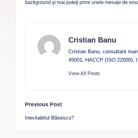
background şi mai puteţi primi unele mesaje de ero
Cristian Banu
Cristian Banu, consultant ma
45001, HACCP (ISO 22000), I
View All Posts
Post
Previous Post
Inevitabilul Băsescu?
navigation