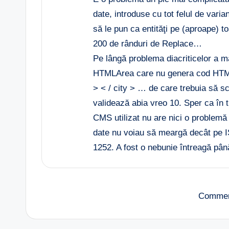
date, introduse cu tot felul de varia
să le pun ca entităţi pe (aproape) 
200 de rânduri de Replace…
Pe lângă problema diacriticelor a ma
HTMLArea care nu genera cod HTML 
> < / city > … de care trebuia să 
validează abia vreo 10. Sper ca în t
CMS utilizat nu are nici o problemă 
date nu voiau să meargă decât pe 
1252. A fost o nebunie întreagă pân
Commen