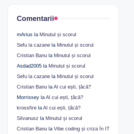
Comentarii
mArius
la
Minutul și scorul
Sefu la cazane
la
Minutul și scorul
Cristian Banu
la
Minutul și scorul
Asdad2005
la
Minutul și scorul
Sefu la cazane
la
Minutul și scorul
Cristian Banu
la
Al cui ești, țâcă?
Morrissey
la
Al cui ești, țâcă?
krossfire
la
Al cui ești, țâcă?
Silvanusz
la
Minutul și scorul
Cristian Banu
la
Vibe coding și criza în IT