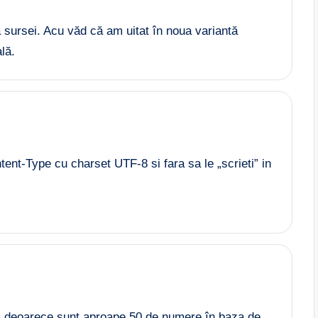
ea sursei. Acu văd că am uitat în noua variantă
lă.
ntent-Type cu charset UTF-8 si fara sa le „scrieti” in
ă deoarece sunt aproape 50 de numere în baza de