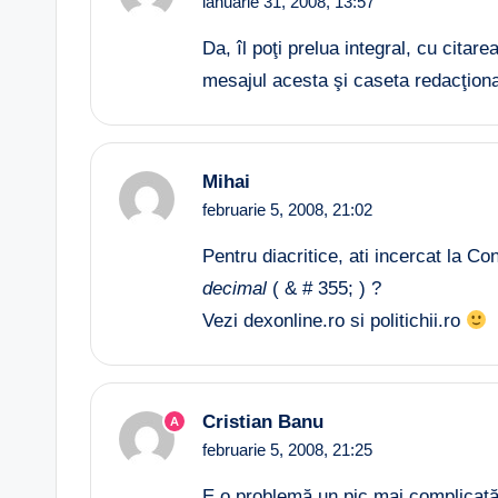
ianuarie 31, 2008,
13:57
Da, îl poţi prelua integral, cu citar
mesajul acesta şi caseta redacţiona
Mihai
februarie 5, 2008,
21:02
Pentru diacritice, ati incercat la Co
decimal
( & # 355; ) ?
Vezi dexonline.ro si politichii.ro
Cristian Banu
A
februarie 5, 2008,
21:25
E o problemă un pic mai complicat