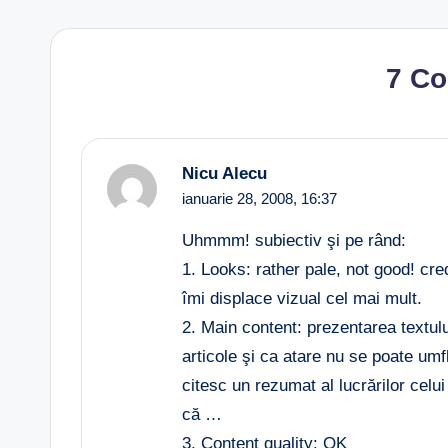
7 C
Nicu Alecu
ianuarie 28, 2008,
16:37
Uhmmm! subiectiv şi pe rând:
1. Looks: rather pale, not good! cred
îmi displace vizual cel mai mult.
2. Main content: prezentarea textulu
articole şi ca atare nu se poate umfl
citesc un rezumat al lucrărilor celui
că …
3. Content quality: OK