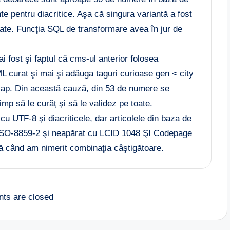
nte pentru diacritice. Aşa că singura variantă a fost
toate. Funcţia SQL de transformare avea în jur de
i fost şi faptul că cms-ul anterior folosea
curat şi mai şi adăuga taguri curioase gen < city
scap. Din această cauză, din 53 de numere se
imp să le curăţ şi să le validez pe toate.
cu UTF-8 şi diacriticele, dar articolele din baza de
ISO-8859-2 şi neapărat cu LCID 1048 ŞI Codepage
ă când am nimerit combinaţia câştigătoare.
ts are closed