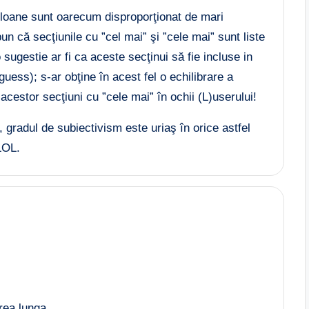
coloane sunt oarecum disproporţionat de mari
 că secţiunile cu ”cel mai” şi ”cele mai” sunt liste
ugestie ar fi ca aceste secţinui să fie incluse in
 guess); s-ar obţine în acest fel o echilibrare a
a acestor secţiuni cu ”cele mai” în ochii (L)userului!
 gradul de subiectivism este uriaş în orice astfel
LOL.
rea lunga