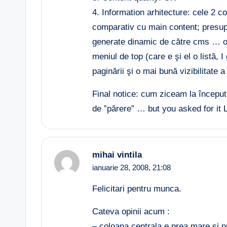
4. Information arhitecture: cele 2 
comparativ cu main content; presupun
generate dinamic de către cms … o s
meniul de top (care e şi el o listă, I
paginării şi o mai bună vizibilitate 
Final notice: cum ziceam la început,
de ”părere” … but you asked for it 
mihai vintila
ianuarie 28, 2008,
21:08
Felicitari pentru munca.
Cateva opinii acum :
– coloana centrala e prea mare si p