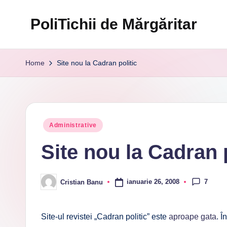
PoliTichii de Mărgăritar
Skip
to
Blogărind
content
din
Home
Site nou la Cadran politic
2005
Posted
Administrative
in
Site nou la Cadran p
7
ianuarie 26, 2008
Cristian Banu
Posted
by
Site-ul revistei „Cadran politic” este
aproape gata
. Î