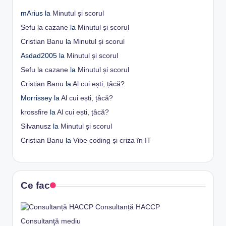
mArius
la
Minutul și scorul
Sefu la cazane
la
Minutul și scorul
Cristian Banu
la
Minutul și scorul
Asdad2005
la
Minutul și scorul
Sefu la cazane
la
Minutul și scorul
Cristian Banu
la
Al cui ești, țâcă?
Morrissey
la
Al cui ești, țâcă?
krossfire
la
Al cui ești, țâcă?
Silvanusz
la
Minutul și scorul
Cristian Banu
la
Vibe coding și criza în IT
Ce fac
Consultanță HACCP
Consultanţă mediu