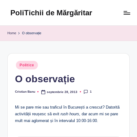
PoliTichii de Mărgăritar
Skip
to
Blogărind
content
din
Home
O observație
2005
Posted
Politice
in
O observație
1
Cristian Banu
septembrie 28, 2013
Posted
by
Mi se pare mie sau traficul în București a crescut? Datorită
activității reușesc să evit
rush hours,
dar acum mi se pare
mult mai aglomerat și în intervalul 10:00-16:00.