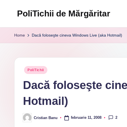
PoliTichii de Mărgăritar
Skip
to
Blogărind
content
din
Home
Dacă foloseşte cineva Windows Live (aka Hotmail)
2005
Posted
PoliTichii
in
Dacă foloseşte cin
Hotmail)
2
februarie 11, 2008
Cristian Banu
Posted
by