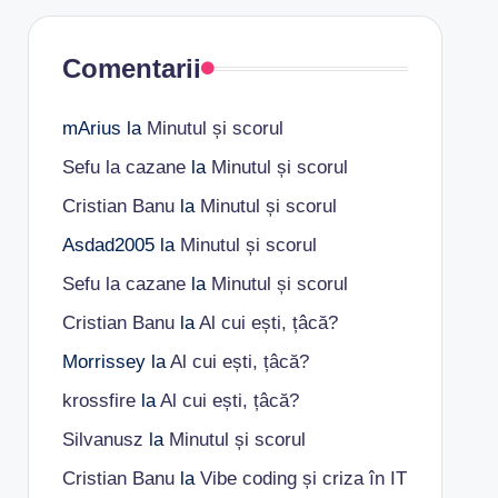
Comentarii
mArius
la
Minutul și scorul
Sefu la cazane
la
Minutul și scorul
Cristian Banu
la
Minutul și scorul
Asdad2005
la
Minutul și scorul
Sefu la cazane
la
Minutul și scorul
Cristian Banu
la
Al cui ești, țâcă?
Morrissey
la
Al cui ești, țâcă?
krossfire
la
Al cui ești, țâcă?
Silvanusz
la
Minutul și scorul
Cristian Banu
la
Vibe coding și criza în IT