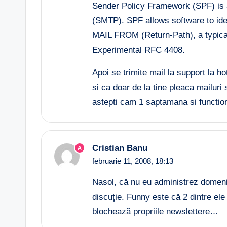
Sender Policy Framework (SPF) is a
(SMTP). SPF allows software to ide
MAIL FROM (Return-Path), a typical
Experimental RFC 4408.
Apoi se trimite mail la support la ho
si ca doar de la tine pleaca mailuri 
astepti cam 1 saptamana si functio
Cristian Banu
A
februarie 11, 2008,
18:13
Nasol, că nu eu administrez domenii
discuţie. Funny este că 2 dintre ele
blochează propriile newslettere…