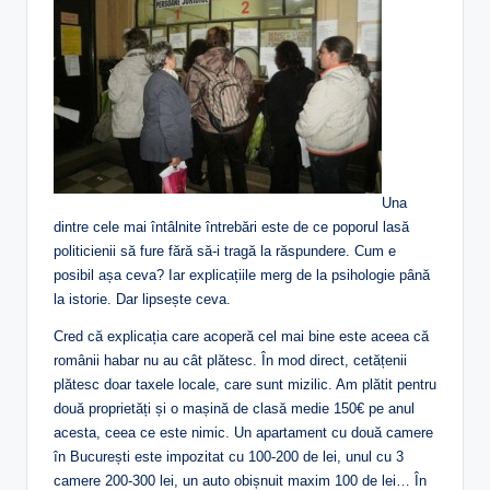
Una
dintre cele mai întâlnite întrebări este de ce poporul lasă
politicienii să fure fără să-i tragă la răspundere. Cum e
posibil așa ceva? Iar explicațiile merg de la psihologie până
la istorie. Dar lipsește ceva.
Cred că explicația care acoperă cel mai bine este aceea că
românii habar nu au cât plătesc. În mod direct, cetățenii
plătesc doar taxele locale, care sunt mizilic. Am plătit pentru
două proprietăți și o mașină de clasă medie 150€ pe anul
acesta, ceea ce este nimic. Un apartament cu două camere
în București este impozitat cu 100-200 de lei, unul cu 3
camere 200-300 lei, un auto obișnuit maxim 100 de lei… În