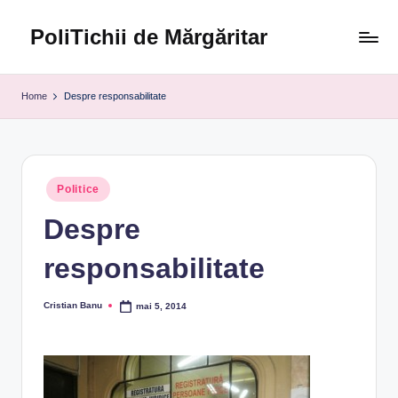
PoliTichii de Mărgăritar
Skip
to
Blogărind
content
din
Home
Despre responsabilitate
2005
Posted
Politice
in
Despre
responsabilitate
Cristian Banu
mai 5, 2014
Posted
by