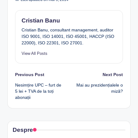
Cristian Banu
Cristian Banu, consultant management, auditor
ISO 9001, ISO 14001, ISO 45001, HACCP (ISO
22000), ISO 22301, ISO 27001.
View All Posts
Post
Previous Post
Next Post
Nesimțire UPC – furt de
Mai au prezidențialele o
navigation
5 lei + TVA de la toți
miză?
abonații
Despre