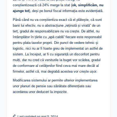
conștientizează că 24% merge la stat (
ok, simplificăm, nu
ajunge tot
), deși pe bonul fiscal informația este evidențiată.
Până când nu va conștientiza exact că el plătește, că sunt
banii lui efectiv, nu o abstracțiune „reținută și virată” de un
terț, gradul de responsabilizare nu va crește. De altfel, nu
întâmplător în țările cu „apă caldă” fiecare este responsabil
pentru plata taxelor proprii. Din punct de vedere tehnic și
logistic, nici nu ar fi foarte greu de implementat un astfel de
sistem. La început, ar fi cu siguranță un disconfort pentru
mulți, dar nu cred că veniturile la buget vor scădea, gradul
de conformare al cetățenilor fiind ceva mai mare decât al
firmelor, astfel că, mai degrabă acestea vor crește ușor.
Modificarea sistemului ar permite ulterior implementarea
unor planuri de pensie sau sănătate diferențiate sau
acordarea unor deduceri la impozite.
Last updated on mai 5, 2014