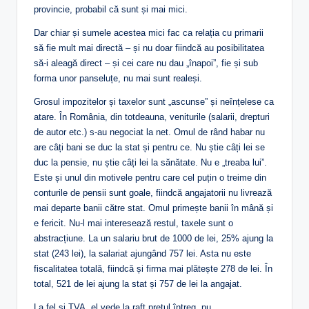
provincie, probabil că sunt și mai mici.
Dar chiar și sumele acestea mici fac ca relația cu primarii
să fie mult mai directă – și nu doar fiindcă au posibilitatea
să-i aleagă direct – și cei care nu dau „înapoi”, fie și sub
forma unor panseluțe, nu mai sunt realeși.
Grosul impozitelor și taxelor sunt „ascunse” și neînțelese ca
atare. În România, din totdeauna, veniturile (salarii, drepturi
de autor etc.) s-au negociat la net. Omul de rând habar nu
are câți bani se duc la stat și pentru ce. Nu știe câți lei se
duc la pensie, nu știe câți lei la sănătate. Nu e „treaba lui”.
Este și unul din motivele pentru care cel puțin o treime din
conturile de pensii sunt goale, fiindcă angajatorii nu livrează
mai departe banii către stat. Omul primește banii în mână și
e fericit. Nu-l mai interesează restul, taxele sunt o
abstracțiune. La un salariu brut de 1000 de lei, 25% ajung la
stat (243 lei), la salariat ajungând 757 lei. Asta nu este
fiscalitatea totală, fiindcă și firma mai plătește 278 de lei. În
total, 521 de lei ajung la stat și 757 de lei la angajat.
La fel și TVA, el vede la raft prețul întreg, nu