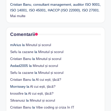
Cristian Banu, consultant management, auditor ISO 9001,
ISO 14001, ISO 45001, HACCP (ISO 22000), ISO 27001.
Mai multe
Comentarii
mArius
la
Minutul și scorul
Sefu la cazane
la
Minutul și scorul
Cristian Banu
la
Minutul și scorul
Asdad2005
la
Minutul și scorul
Sefu la cazane
la
Minutul și scorul
Cristian Banu
la
Al cui ești, țâcă?
Morrissey
la
Al cui ești, țâcă?
krossfire
la
Al cui ești, țâcă?
Silvanusz
la
Minutul și scorul
Cristian Banu
la
Vibe coding și criza în IT