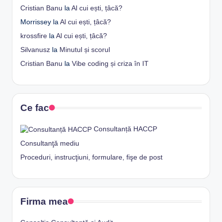
Cristian Banu
la
Al cui ești, țâcă?
Morrissey
la
Al cui ești, țâcă?
krossfire
la
Al cui ești, țâcă?
Silvanusz
la
Minutul și scorul
Cristian Banu
la
Vibe coding și criza în IT
Ce fac
Consultanță HACCP
Consultanţă mediu
Proceduri, instrucţiuni, formulare, fişe de post
Firma mea