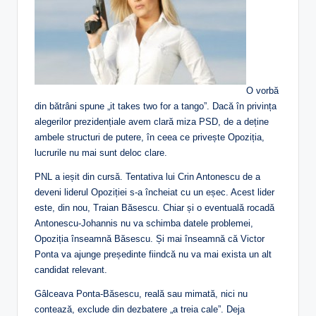
O vorbă
din bătrâni spune „it takes two for a tango”. Dacă în privința
alegerilor prezidențiale avem clară miza PSD, de a deține
ambele structuri de putere, în ceea ce privește Opoziția,
lucrurile nu mai sunt deloc clare.
PNL a ieșit din cursă. Tentativa lui Crin Antonescu de a
deveni liderul Opoziției s-a încheiat cu un eșec. Acest lider
este, din nou, Traian Băsescu. Chiar și o eventuală rocadă
Antonescu-Johannis nu va schimba datele problemei,
Opoziția înseamnă Băsescu. Și mai înseamnă că Victor
Ponta va ajunge președinte fiindcă nu va mai exista un alt
candidat relevant.
Gâlceava Ponta-Băsescu, reală sau mimată, nici nu
contează, exclude din dezbatere „a treia cale”. Deja