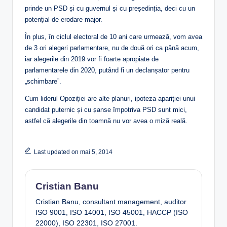
prinde un PSD și cu guvernul și cu președinția, deci cu un
potențial de erodare major.
În plus, în ciclul electoral de 10 ani care urmează, vom avea
de 3 ori alegeri parlamentare, nu de două ori ca până acum,
iar alegerile din 2019 vor fi foarte apropiate de
parlamentarele din 2020, putând fi un declanșator pentru
„schimbare”.
Cum liderul Opoziției are alte planuri, ipoteza apariției unui
candidat puternic și cu șanse împotriva PSD sunt mici,
astfel că alegerile din toamnă nu vor avea o miză reală.
Last updated on mai 5, 2014
Cristian Banu
Cristian Banu, consultant management, auditor
ISO 9001, ISO 14001, ISO 45001, HACCP (ISO
22000), ISO 22301, ISO 27001.