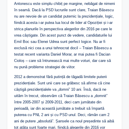
Antonescu este simplu chibiț pe margine, nebăgat de nimeni
în seamă. Dacă la PSD lucrurile sunt clare, Traian Băsescu
nu are nevoie de un candidat puternic la prezidențiale, logic,
fiindcă acesta i-ar putea lua locul de lider al Opoziției și i-ar
strica planurile în perspectiva alegerilor din 2016 pe care le
vrea câștigate. Din acest punct de vedere, candidaturile lui
Emil Boc sau Elenei Udrea sunt perfect logice. Nu ar fi
exclusă nici cea a unui tehnocrat docil – Traian Băsescu a
testat recent varianta Daniel Morar, ar mai putea fi Dacian
Cioloș – care să întrunească mai multe voturi, dar care să
nu pună probleme strategiei de viitor.
2012 a demonstrat fără putință de tăgadă limitele puterii
prezidențiale. Sunt unii care se grăbesc să afirme că cine
câștigă prezidențialele va „domni” 10 ani. Însă, dacă ne
uităm în trecut, observăm că Traian Băsescu a „domnit”
între 2005-2007 și 2009-2011, deci cam jumătate din
perioadă, iar din această jumătate a trebuit să împartă
puterea cu PNL 2 ani și cu PSD unul. Deci, rămân cam 2
ani de putere „absolută”. Șansele ca noul președinte să aibă
tot atâta sunt foarte mari, fiindcă alegerile din 2016 vor