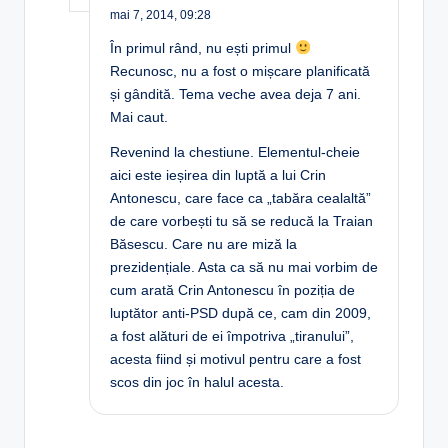
mai 7, 2014,
09:28
În primul rând, nu ești primul
Recunosc, nu a fost o mișcare planificată
și gândită. Tema veche avea deja 7 ani.
Mai caut.
Revenind la chestiune. Elementul-cheie
aici este ieșirea din luptă a lui Crin
Antonescu, care face ca „tabăra cealaltă”
de care vorbești tu să se reducă la Traian
Băsescu. Care nu are miză la
prezidențiale. Asta ca să nu mai vorbim de
cum arată Crin Antonescu în poziția de
luptător anti-PSD după ce, cam din 2009,
a fost alături de ei împotriva „tiranului”,
acesta fiind și motivul pentru care a fost
scos din joc în halul acesta.