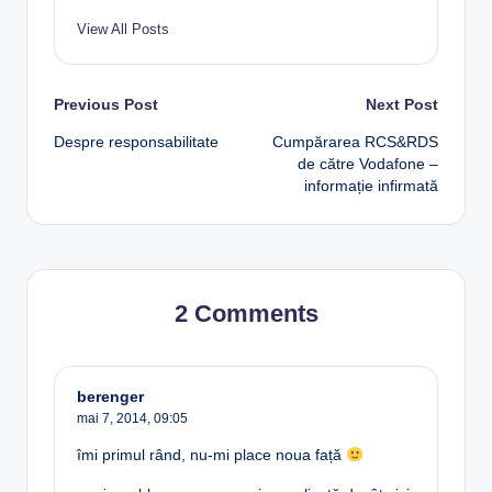
View All Posts
Post
Previous Post
Next Post
Despre responsabilitate
Cumpărarea RCS&RDS
navigation
de către Vodafone –
informație infirmată
2 Comments
berenger
mai 7, 2014,
09:05
îmi primul rând, nu-mi place noua față