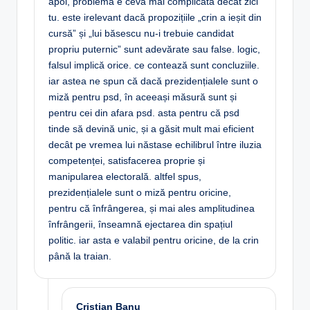
apoi, problema e ceva mai complicată decât zici
tu. este irelevant dacă propozițiile „crin a ieșit din
cursă” și „lui băsescu nu-i trebuie candidat
propriu puternic” sunt adevărate sau false. logic,
falsul implică orice. ce contează sunt concluziile.
iar astea ne spun că dacă prezidențialele sunt o
miză pentru psd, în aceeași măsură sunt și
pentru cei din afara psd. asta pentru că psd
tinde să devină unic, și a găsit mult mai eficient
decât pe vremea lui năstase echilibrul între iluzia
competenței, satisfacerea proprie și
manipularea electorală. altfel spus,
prezidențialele sunt o miză pentru oricine,
pentru că înfrângerea, și mai ales amplitudinea
înfrângerii, înseamnă ejectarea din spațiul
politic. iar asta e valabil pentru oricine, de la crin
până la traian.
Cristian Banu