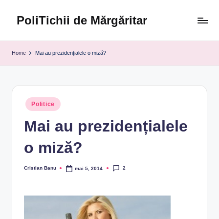
PoliTichii de Mărgăritar
Skip
to
Blogărind
content
din
Home
Mai au prezidențialele o miză?
2005
Posted
Politice
in
Mai au prezidențialele
o miză?
2
Cristian Banu
mai 5, 2014
Posted
by