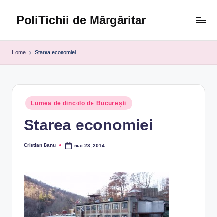
PoliTichii de Mărgăritar
Skip
to
Blogărind
content
din
Home
Starea economiei
2005
Posted
Lumea de dincolo de București
in
Starea economiei
Cristian Banu
mai 23, 2014
Posted
by