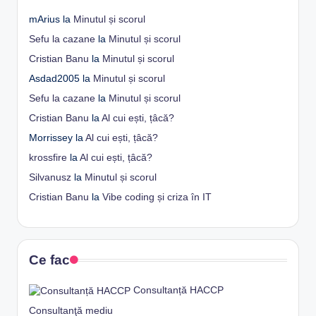
mArius
la
Minutul și scorul
Sefu la cazane
la
Minutul și scorul
Cristian Banu
la
Minutul și scorul
Asdad2005
la
Minutul și scorul
Sefu la cazane
la
Minutul și scorul
Cristian Banu
la
Al cui ești, țâcă?
Morrissey
la
Al cui ești, țâcă?
krossfire
la
Al cui ești, țâcă?
Silvanusz
la
Minutul și scorul
Cristian Banu
la
Vibe coding și criza în IT
Ce fac
Consultanță HACCP
Consultanţă mediu