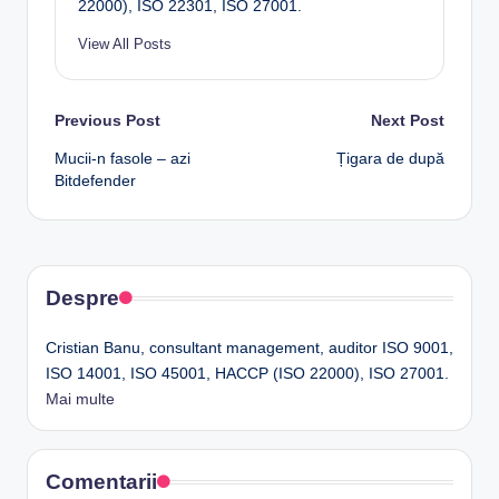
22000), ISO 22301, ISO 27001.
View All Posts
Post
Previous Post
Next Post
Mucii-n fasole – azi
Țigara de după
navigation
Bitdefender
Despre
Cristian Banu, consultant management, auditor ISO 9001,
ISO 14001, ISO 45001, HACCP (ISO 22000), ISO 27001.
Mai multe
Comentarii