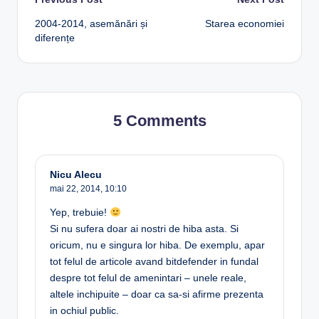
Post
2004-2014, asemănări și
Starea economiei
navigation
diferențe
5 Comments
Nicu Alecu
mai 22, 2014,
10:10
Yep, trebuie!
Si nu sufera doar ai nostri de hiba asta. Si
oricum, nu e singura lor hiba. De exemplu, apar
tot felul de articole avand bitdefender in fundal
despre tot felul de amenintari – unele reale,
altele inchipuite – doar ca sa-si afirme prezenta
in ochiul public.