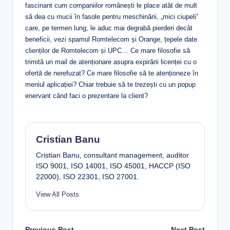
fascinant cum companiilor românești le place atât de mult
să dea cu mucii în fasole pentru meschinării, „mici ciupeli”
care, pe termen lung, le aduc mai degrabă pierderi decât
beneficii, vezi spamul Romtelecom și Orange, țepele date
clienților de Romtelecom și UPC… Ce mare filosofie să
trimită un mail de atenționare asupra expirării licenței cu o
ofertă de nerefuzat? Ce mare filosofie să te atenționeze în
meniul aplicației? Chiar trebuie să te trezești cu un popup
enervant când faci o prezentare la client?
Cristian Banu
Cristian Banu, consultant management, auditor
ISO 9001, ISO 14001, ISO 45001, HACCP (ISO
22000), ISO 22301, ISO 27001.
View All Posts
Previous Post
Next Post