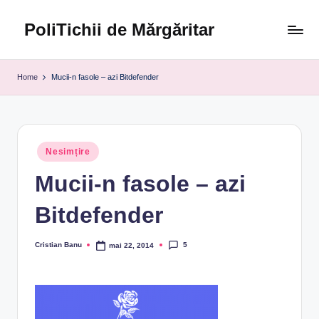
PoliTichii de Mărgăritar
Skip
to
Blogărind
content
din
Home
Mucii-n fasole – azi Bitdefender
2005
Posted
Nesimțire
in
Mucii-n fasole – azi
Bitdefender
5
Cristian Banu
mai 22, 2014
Posted
by