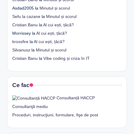
Asdad2005
la
Minutul și scorul
Sefu la cazane
la
Minutul și scorul
Cristian Banu
la
Al cui ești, țâcă?
Morrissey
la
Al cui ești, țâcă?
krossfire
la
Al cui ești, țâcă?
Silvanusz
la
Minutul și scorul
Cristian Banu
la
Vibe coding și criza în IT
Ce fac
Consultanță HACCP
Consultanţă mediu
Proceduri, instrucţiuni, formulare, fişe de post