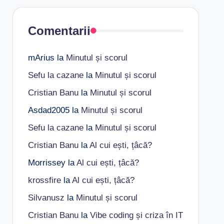
Comentarii
mArius
la
Minutul și scorul
Sefu la cazane
la
Minutul și scorul
Cristian Banu
la
Minutul și scorul
Asdad2005
la
Minutul și scorul
Sefu la cazane
la
Minutul și scorul
Cristian Banu
la
Al cui ești, țâcă?
Morrissey
la
Al cui ești, țâcă?
krossfire
la
Al cui ești, țâcă?
Silvanusz
la
Minutul și scorul
Cristian Banu
la
Vibe coding și criza în IT