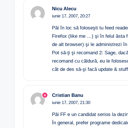
Nicu Alecu
iunie 17, 2007,
20:27
Păi în loc să foloseşti tu feed reade
Firefox (like me …) şi în felul ăsta 
de alt browser) şi le administrezi î
Pot să-ţi şi recomand 2: Sage, dacă a
recomand cu căldură, eu le folosesc 
cât de des să-şi facă update & stuf
Cristian Banu
A
iunie 17, 2007,
21:30
Păi FF e un candidat serios la dezi
În general, prefer programe dedicat