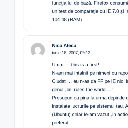
funcţia lui de bază. Firefox consum
un test de comparaţie cu IE 7.0 şi la
104-48 (RAM)
Nicu Alecu
iunie 18, 2007,
09:13
Umm … this is a first!
N-am mai intalnit pe nimeni cu rapor
Ciudat … eu n-as da FF pe IE nici in
genul „bill rules the world …”
Presupun ca pina la urma depinde d
instalate lucrurile pe sistemul tau
(Ubuntu) chiar le-am vazut „in act
preferat.