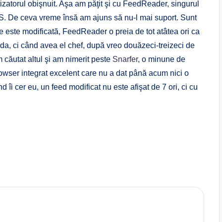
lizatorul obişnuit. Aşa am păţit şi cu FeedReader, singurul
RSS. De ceva vreme însă am ajuns să nu-l mai suport. Sunt
re este modificată, FeedReader o preia de tot atâtea ori ca
a, ci când avea el chef, după vreo douăzeci-treizeci de
 căutat altul şi am nimerit peste
Snarfer
, o minune de
owser integrat excelent care nu a dat până acum nici o
i cer eu, un feed modificat nu este afişat de 7 ori, ci cu