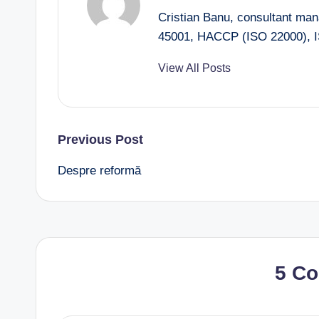
Cristian Banu, consultant ma
45001, HACCP (ISO 22000), I
View All Posts
Post
Previous Post
Despre reformă
navigation
5 C