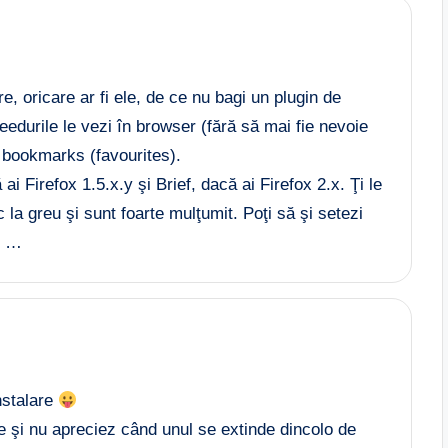
re, oricare ar fi ele, de ce nu bagi un plugin de
feedurile le vezi în browser (fără să mai fie nevoie
n bookmarks (favourites).
i Firefox 1.5.x.y şi Brief, dacă ai Firefox 2.x. Ţi le
la greu şi sunt foarte mulţumit. Poţi să şi setezi
f …
nstalare
e şi nu apreciez când unul se extinde dincolo de