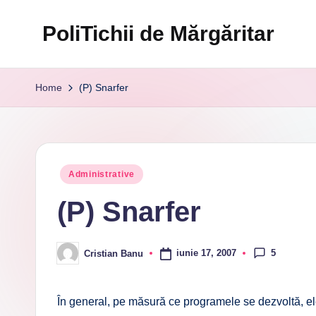
PoliTichii de Mărgăritar
Skip
to
Blogărind
content
din
Home
(P) Snarfer
2005
Posted
Administrative
in
(P) Snarfer
5
iunie 17, 2007
Cristian Banu
Posted
by
În general, pe măsură ce programele se dezvoltă, el