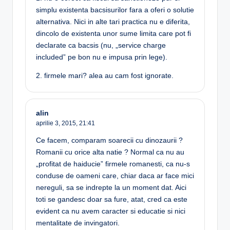
simplu existenta bacsisurilor fara a oferi o solutie
alternativa. Nici in alte tari practica nu e diferita,
dincolo de existenta unor sume limita care pot fi
declarate ca bacsis (nu, „service charge
included” pe bon nu e impusa prin lege).
2. firmele mari? alea au cam fost ignorate.
alin
aprilie 3, 2015,
21:41
Ce facem, comparam soarecii cu dinozaurii ?
Romanii cu orice alta natie ? Normal ca nu au
„profitat de haiducie” firmele romanesti, ca nu-s
conduse de oameni care, chiar daca ar face mici
nereguli, sa se indrepte la un moment dat. Aici
toti se gandesc doar sa fure, atat, cred ca este
evident ca nu avem caracter si educatie si nici
mentalitate de invingatori.