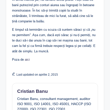
banii putrezind prin conturi aiurea sau îngropați în betoane
monstruoase. În loc să-și trimită copiii la studii în
străinătate, îi trimiteau de mici la furat, să aibă cine să le
țină companie la bulău.
E timpul să terminăm cu scuza că suntem săraci și că „nu
ne permitem”. Așa cum, dacă ești sărac și nu-ți permiți, nu
te duci să-i dai unuia în cap să-i iei mașina sau banii, tot
cam la fel și ca firmă trebuie respecți legea și pe ceilalți. E
atât de simplu. La muncă.
Poza de
aici
Last updated on aprilie 2, 2015
Cristian Banu
Cristian Banu, consultant management, auditor
ISO 9001, ISO 14001, ISO 45001, HACCP (ISO
22000), ISO 22301, ISO 27001.