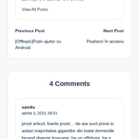
View All Posts
Post
Previous Post
Next Post
[Offtopic]Puțin ajutor cu
Peștișori în acvariu
navigation
Android
4 Comments
sandu
aprilie 3, 2015,
08:51
prost articol, foarte prost… de-aia sunt prinsi si
astazi majoritatea gigantilor din toate domeniile
facand diverse boacane: ba un offshore, ba o