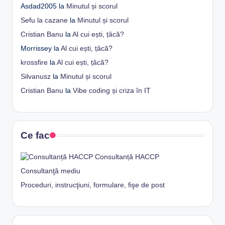
Asdad2005
la
Minutul și scorul
Sefu la cazane
la
Minutul și scorul
Cristian Banu
la
Al cui ești, țâcă?
Morrissey
la
Al cui ești, țâcă?
krossfire
la
Al cui ești, țâcă?
Silvanusz
la
Minutul și scorul
Cristian Banu
la
Vibe coding și criza în IT
Ce fac
Consultanță HACCP
Consultanţă mediu
Proceduri, instrucţiuni, formulare, fişe de post