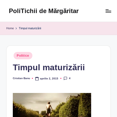
PoliTichii de Mărgăritar
Skip
to
Blogărind
content
din
Home
Timpul maturizării
2005
Posted
Politice
in
Timpul maturizării
4
Cristian Banu
aprilie 2, 2015
Posted
by