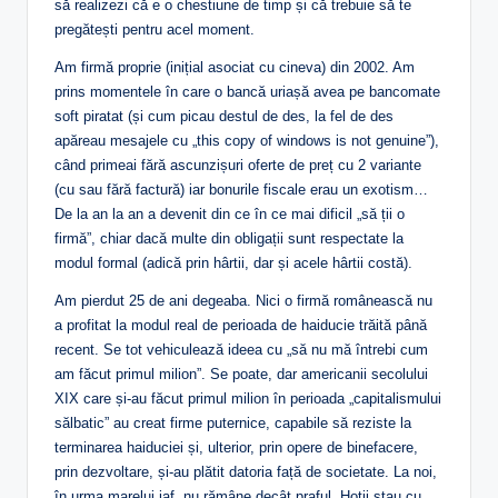
să realizezi că e o chestiune de timp și că trebuie să te
pregătești pentru acel moment.
Am firmă proprie (inițial asociat cu cineva) din 2002. Am
prins momentele în care o bancă uriașă avea pe bancomate
soft piratat (și cum picau destul de des, la fel de des
apăreau mesajele cu „this copy of windows is not genuine”),
când primeai fără ascunzișuri oferte de preț cu 2 variante
(cu sau fără factură) iar bonurile fiscale erau un exotism…
De la an la an a devenit din ce în ce mai dificil „să ții o
firmă”, chiar dacă multe din obligații sunt respectate la
modul formal (adică prin hârtii, dar și acele hârtii costă).
Am pierdut 25 de ani degeaba. Nici o firmă românească nu
a profitat la modul real de perioada de haiducie trăită până
recent. Se tot vehiculează ideea cu „să nu mă întrebi cum
am făcut primul milion”. Se poate, dar americanii secolului
XIX care și-au făcut primul milion în perioada „capitalismului
sălbatic” au creat firme puternice, capabile să reziste la
terminarea haiduciei și, ulterior, prin opere de binefacere,
prin dezvoltare, și-au plătit datoria față de societate. La noi,
în urma marelui jaf, nu rămâne decât praful. Hoții stau cu