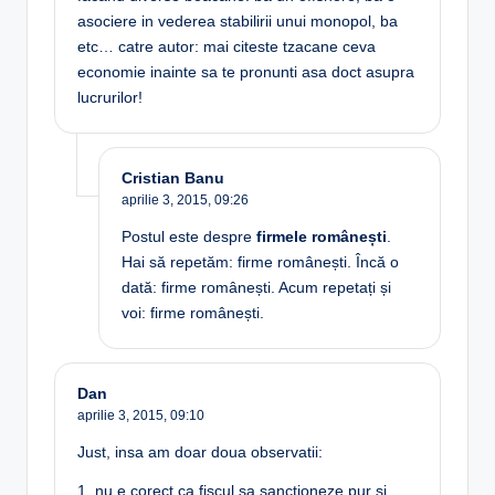
asociere in vederea stabilirii unui monopol, ba
etc… catre autor: mai citeste tzacane ceva
economie inainte sa te pronunti asa doct asupra
lucrurilor!
Cristian Banu
aprilie 3, 2015,
09:26
Postul este despre
firmele românești
.
Hai să repetăm: firme românești. Încă o
dată: firme românești. Acum repetați și
voi: firme românești.
Dan
aprilie 3, 2015,
09:10
Just, insa am doar doua observatii:
1. nu e corect ca fiscul sa sanctioneze pur si