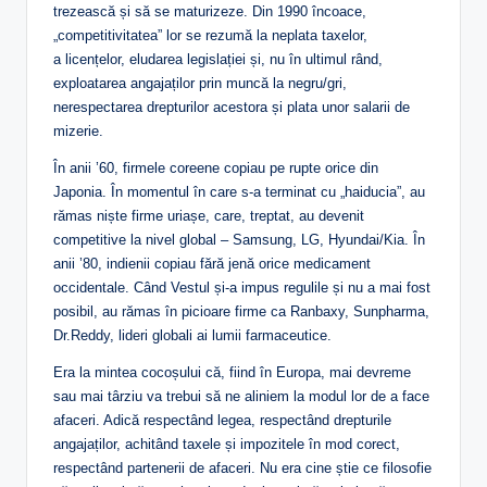
trezească și să se maturizeze. Din 1990 încoace,
„competitivitatea” lor se rezumă la neplata taxelor,
a licențelor, eludarea legislației și, nu în ultimul rând,
exploatarea angajaților prin muncă la negru/gri,
nerespectarea drepturilor acestora și plata unor salarii de
mizerie.
În anii ’60, firmele coreene copiau pe rupte orice din
Japonia. În momentul în care s-a terminat cu „haiducia”, au
rămas niște firme uriașe, care, treptat, au devenit
competitive la nivel global – Samsung, LG, Hyundai/Kia. În
anii ’80, indienii copiau fără jenă orice medicament
occidentale. Când Vestul și-a impus regulile și nu a mai fost
posibil, au rămas în picioare firme ca Ranbaxy, Sunpharma,
Dr.Reddy, lideri globali ai lumii farmaceutice.
Era la mintea cocoșului că, fiind în Europa, mai devreme
sau mai târziu va trebui să ne aliniem la modul lor de a face
afaceri. Adică respectând legea, respectând drepturile
angajaților, achitând taxele și impozitele în mod corect,
respectând partenerii de afaceri. Nu era cine știe ce filosofie