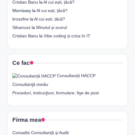
Cristian Banu
la
Al cui ești, țâcă?
Morrissey
la
Al cui ești, țâcă?
krossfire
la
Al cui ești, țâcă?
Silvanusz
la
Minutul și scorul
Cristian Banu
la
Vibe coding și criza în IT
Ce fac
Consultanță HACCP
Consultanţă mediu
Proceduri, instrucţiuni, formulare, fişe de post
Firma mea
Consaltis Consultanţă şi Audit