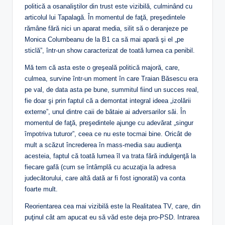
politică a osanaliştilor din trust este vizibilă, culminând cu
articolul lui Tapalagă. În momentul de faţă, preşedintele
rămâne fără nici un aparat media, silit să o deranjeze pe
Monica Columbeanu de la B1 ca să mai apară şi el „pe
sticlă”, într-un show caracterizat de toată lumea ca penibil.
Mă tem că asta este o greşeală politică majoră, care,
culmea, survine într-un moment în care Traian Băsescu era
pe val, de data asta pe bune, summitul fiind un succes real,
fie doar şi prin faptul că a demontat integral ideea „izolării
externe”, unul dintre caii de bătaie ai adversarilor săi. În
momentul de faţă, preşedintele ajunge cu adevărat „singur
împotriva tuturor”, ceea ce nu este tocmai bine. Oricât de
mult a scăzut încrederea în mass-media sau audienţa
acesteia, faptul că toată lumea îl va trata fără indulgenţă la
fiecare gafă (cum se întâmplă cu acuzaţia la adresa
judecătorului, care altă dată ar fi fost ignorată) va conta
foarte mult.
Reorientarea cea mai vizibilă este la Realitatea TV, care, din
puţinul cât am apucat eu să văd este deja pro-PSD. Intrarea