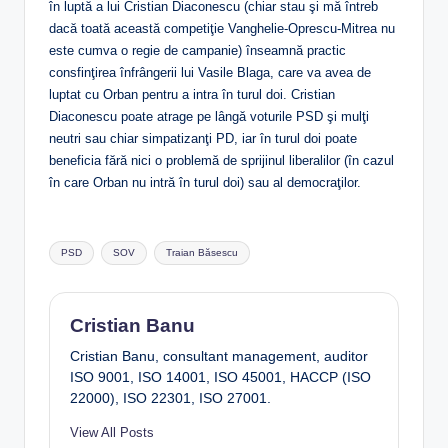
în luptă a lui Cristian Diaconescu (chiar stau şi mă întreb
dacă toată această competiţie Vanghelie-Oprescu-Mitrea nu
este cumva o regie de campanie) înseamnă practic
consfinţirea înfrângerii lui Vasile Blaga, care va avea de
luptat cu Orban pentru a intra în turul doi. Cristian
Diaconescu poate atrage pe lângă voturile PSD şi mulţi
neutri sau chiar simpatizanţi PD, iar în turul doi poate
beneficia fără nici o problemă de sprijinul liberalilor (în cazul
în care Orban nu intră în turul doi) sau al democraţilor.
Tags:
PSD
SOV
Traian Băsescu
Cristian Banu
Cristian Banu, consultant management, auditor
ISO 9001, ISO 14001, ISO 45001, HACCP (ISO
22000), ISO 22301, ISO 27001.
View All Posts