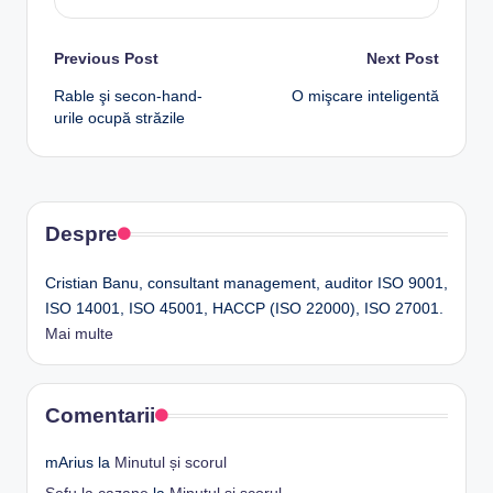
Post
Previous Post
Next Post
Rable şi secon-hand-
O mişcare inteligentă
navigation
urile ocupă străzile
Despre
Cristian Banu, consultant management, auditor ISO 9001,
ISO 14001, ISO 45001, HACCP (ISO 22000), ISO 27001.
Mai multe
Comentarii
mArius
la
Minutul și scorul