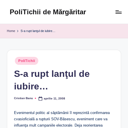
PoliTichii de Mărgăritar
Skip
to
Blogărind
content
din
Home
S-a rupt lanţul de iubire…
2005
Posted
PoliTichii
in
S-a rupt lanţul de
iubire…
Cristian Banu
aprilie 11, 2008
Posted
by
Evenimentul politic al săptămânii îl reprezintă confirmarea
cvasioficială a rupturii SOV-Băsescu, eveniment care va
influenţa mult campaniile electorale. Deja reorientarea