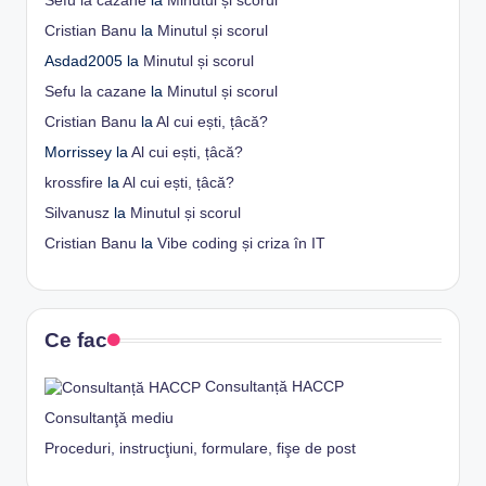
Sefu la cazane
la
Minutul și scorul
Cristian Banu
la
Minutul și scorul
Asdad2005
la
Minutul și scorul
Sefu la cazane
la
Minutul și scorul
Cristian Banu
la
Al cui ești, țâcă?
Morrissey
la
Al cui ești, țâcă?
krossfire
la
Al cui ești, țâcă?
Silvanusz
la
Minutul și scorul
Cristian Banu
la
Vibe coding și criza în IT
Ce fac
Consultanță HACCP
Consultanţă mediu
Proceduri, instrucţiuni, formulare, fişe de post