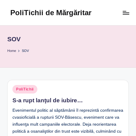
PoliTichii de Mărgăritar
Skip
to
Blogărind
content
din
2005
SOV
Home
SOV
Posted
PoliTichii
in
S-a rupt lanţul de iubire…
Evenimentul politic al săptămânii îl reprezintă confirmarea
cvasioficială a rupturii SOV-Băsescu, eveniment care va
influenţa mult campaniile electorale. Deja reorientarea
politică a osanaliştilor din trust este vizibilă, culminând cu