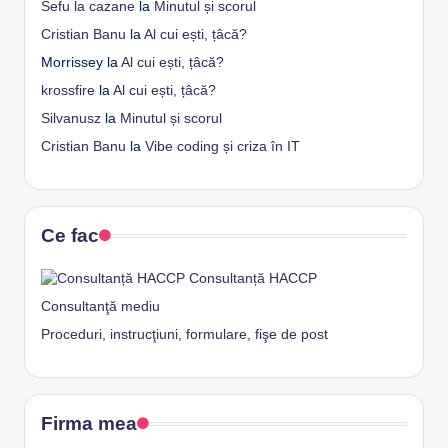
Sefu la cazane
la
Minutul și scorul
Cristian Banu
la
Al cui ești, țâcă?
Morrissey
la
Al cui ești, țâcă?
krossfire
la
Al cui ești, țâcă?
Silvanusz
la
Minutul și scorul
Cristian Banu
la
Vibe coding și criza în IT
Ce fac
Consultanță HACCP
Consultanţă mediu
Proceduri, instrucţiuni, formulare, fişe de post
Firma mea